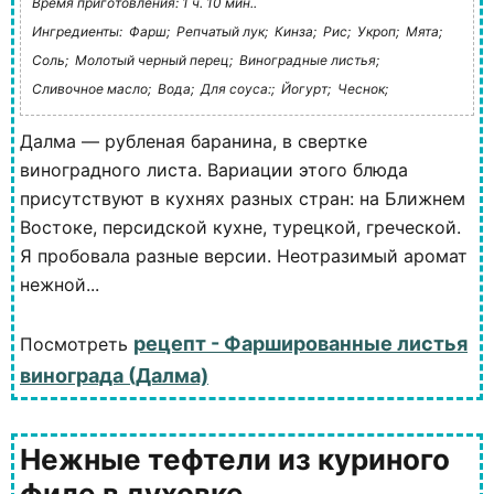
Время приготовления: 1 ч. 10 мин..
Ингредиенты:
Фарш;
Репчатый лук;
Кинза;
Рис;
Укроп;
Мята;
Соль;
Молотый черный перец;
Виноградные листья;
Сливочное масло;
Вода;
Для соуса:;
Йогурт;
Чеснок;
Далма — рубленая баранина, в свертке
виноградного листа. Вариации этого блюда
присутствуют в кухнях разных стран: на Ближнем
Востоке, персидской кухне, турецкой, греческой.
Я пробовала разные версии. Неотразимый аромат
нежной...
рецепт - Фаршированные листья
Посмотреть
винограда (Далма)
Нежные тефтели из куриного
филе в духовке