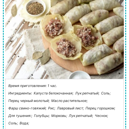
Время приготовления: 1 час.
Ингредиенты:
Капуста белокочанная;
Лук репчатый;
Соль;
Перец черный молотый;
Масло растительное;
Фарш свино-говяжий;
Рис;
Лавровый лист;
Перец горошком;
Для тушения:;
Голубцы;
Морковь;
Лук репчатый;
Чеснок;
Соль;
Вода;