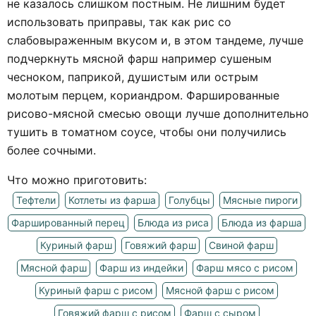
не казалось слишком постным. Не лишним будет
использовать приправы, так как рис со
слабовыраженным вкусом и, в этом тандеме, лучше
подчеркнуть мясной фарш например сушеным
чесноком, паприкой, душистым или острым
молотым перцем, кориандром. Фаршированные
рисово-мясной смесью овощи лучше дополнительно
тушить в томатном соусе, чтобы они получились
более сочными.
Что можно приготовить:
Тефтели
Котлеты из фарша
Голубцы
Мясные пироги
Фаршированный перец
Блюда из риса
Блюда из фарша
Куриный фарш
Говяжий фарш
Свиной фарш
Мясной фарш
Фарш из индейки
Фарш мясо с рисом
Куриный фарш с рисом
Мясной фарш с рисом
Говяжий фарш с рисом
Фарш с сыром