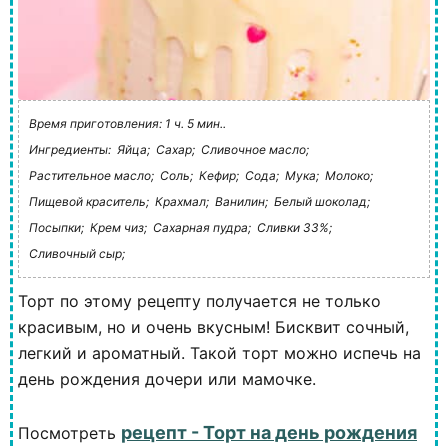
Время приготовления: 1 ч. 5 мин..
Ингредиенты:
Яйца;
Сахар;
Сливочное масло;
Растительное масло;
Соль;
Кефир;
Сода;
Мука;
Молоко;
Пищевой краситель;
Крахмал;
Ванилин;
Белый шоколад;
Посыпки;
Крем чиз;
Сахарная пудра;
Сливки 33%;
Сливочный сыр;
Торт по этому рецепту получается не только
красивым, но и очень вкусным! Бисквит сочный,
легкий и ароматный. Такой торт можно испечь на
день рождения дочери или мамочке.
рецепт - Торт на день рождения
Посмотреть