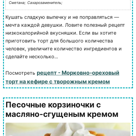
Сметана;
Сахарозаменитель;
Кушать сладкую выпечку и не поправляться —
мечта каждой девушки. Ловите полезный рецепт
низкокалорийной вкусняшки. Если вы хотите
приготовить торт для большого количества
человек, увеличите количество ингредиентов и
сделайте несколько...
рецепт - Морковно-ореховый
Посмотреть
торт на кефире с творожным кремом
Песочные корзиночки с
масляно-сгущеным кремом