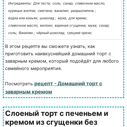
Ингредиенты:
Для теста;
соль;
сахар;
сливочное масло;
куриные желтки;
сметана;
ванилин;
разрыхлитель ;
водка или коньяк;
шоколад ;
мука;
для крема;
сливочное масло;
молоко;
вареная сгущенка;
мука;
сахар;
соль;
Ванилин ;
чёрный шоколад;
грецкие орехи;
В этом рецепте вы сможете узнать, как
приготовить наивкуснейший домашний торт с
заварным кремом, который подойдёт для любого
семейного мероприятия.
рецепт - Домашний торт с
Посмотреть
заварным кремом
Слоеный торт с печеньем и
кремом из сгущенки без