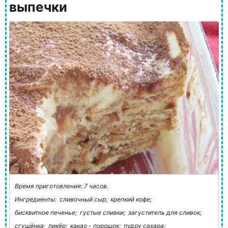
выпечки
Время приготовления: 7 часов.
Ингредиенты:
сливочный сыр;
крепкий кофе;
бисквитное печенье;
густые сливки;
загуститель для сливок;
сгущёнка;
ликёр;
какао - порошок;
пудру сахара;