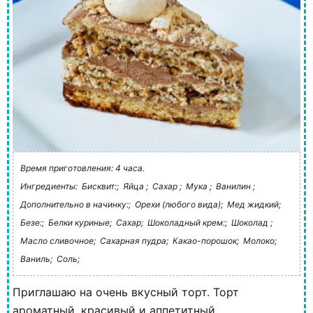
Время приготовления: 4 часа.
Ингредиенты:
Бисквит:;
Яйца ;
Сахар ;
Мука ;
Ванилин ;
Дополнительно в начинку:;
Орехи (любого вида);
Мед жидкий;
Безе:;
Белки куриные;
Сахар;
Шоколадный крем:;
Шоколад ;
Масло сливочное;
Сахарная пудра;
Какао-порошок;
Молоко;
Ваниль;
Соль;
Приглашаю на очень вкусный торт. Торт
ароматный, красивый и аппетитный.