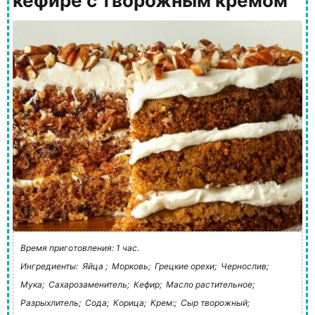
кефире с творожным кремом
Время приготовления: 1 час.
Ингредиенты:
Яйца ;
Морковь;
Грецкие орехи;
Чернослив;
Мука;
Сахарозаменитель;
Кефир;
Масло растительное;
Разрыхлитель;
Сода;
Корица;
Крем:;
Сыр творожный;