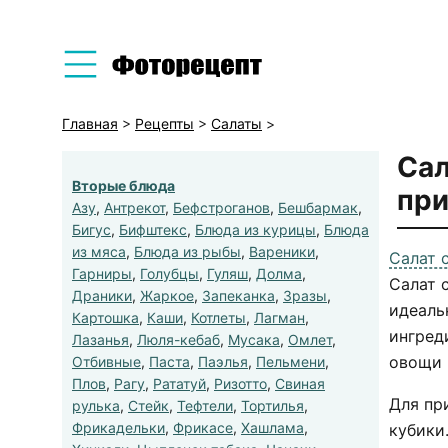
Главная
>
Рецепты
>
Салаты
>
Сал
Вторые блюда
при
Азу
,
Антрекот
,
Бефстроганов
,
Бешбармак
,
Бигус
,
Бифштекс
,
Блюда из курицы
,
Блюда
из мяса
,
Блюда из рыбы
,
Вареники
,
Салат 
Гарниры
,
Голубцы
,
Гуляш
,
Долма
,
Салат 
Драники
,
Жаркое
,
Запеканка
,
Зразы
,
идеаль
Картошка
,
Каши
,
Котлеты
,
Лагман
,
ингред
Лазанья
,
Люля-кебаб
,
Мусака
,
Омлет
,
овощи 
Отбивные
,
Паста
,
Паэлья
,
Пельмени
,
Плов
,
Рагу
,
Рататуй
,
Ризотто
,
Свиная
Для пр
рулька
,
Стейк
,
Тефтели
,
Тортилья
,
Фрикадельки
,
Фрикасе
,
Хашлама
,
кубики