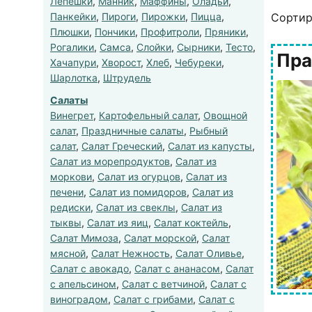
Лепешки
,
Манник
,
Маффины
,
Оладьи
,
Панкейки
,
Пироги
,
Пирожки
,
Пицца
,
Сортир
Плюшки
,
Пончики
,
Профитроли
,
Пряники
,
Рогалики
,
Самса
,
Слойки
,
Сырники
,
Тесто
,
Пра
Хачапури
,
Хворост
,
Хлеб
,
Чебуреки
,
Шарлотка
,
Штрудель
Салаты
Винегрет
,
Картофельный салат
,
Овощной
салат
,
Праздничные салаты
,
Рыбный
салат
,
Салат Греческий
,
Салат из капусты
,
Салат из морепродуктов
,
Салат из
моркови
,
Салат из огурцов
,
Салат из
печени
,
Салат из помидоров
,
Салат из
редиски
,
Салат из свеклы
,
Салат из
тыквы
,
Салат из яиц
,
Салат коктейль
,
Салат Мимоза
,
Салат морской
,
Салат
мясной
,
Салат Нежность
,
Салат Оливье
,
Салат с авокадо
,
Салат с ананасом
,
Салат
с апельсином
,
Салат с ветчиной
,
Салат с
виноградом
,
Салат с грибами
,
Салат с