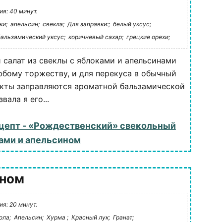
я: 40 минут.
ки;
апельсин;
свекла;
Для заправки:;
белый уксус;
бальзамический уксус;
коричневый сахар;
грецкие орехи;
 салат из свеклы с яблоками и апельсинами
юбому торжеству, и для перекуса в обычный
укты заправляются ароматной бальзамической
вала я его...
цепт - «Рождественский» свекольный
ками и апельсином
ином
я: 20 минут.
ола;
Апельсин;
Хурма ;
Красный лук;
Гранат;