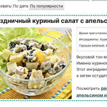
овать:
По дате
По популярности
здничный куриный салат с апель
Время приготовлени
Ингредиенты:
Кури
Горошек зеленый;
Вкусовой тон вс
Именно куриное
Этот ингредиен
а затем остудит
ре
Посмотреть
апельсином и