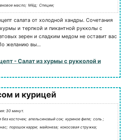
вковое масло;
Мёд;
Специи;
ецепт салата от холодной хандры. Сочетания
хурмы и терпкой и пикантной рукколы с
атовых зерен и сладким медом не оставит вас
о желанию вы...
цепт - Салат из хурмы с рукколой и
сом и курицей
я: 30 минут.
 без косточек;
апельсиновый сок;
куриное филе;
соль ;
нас;
порошок карри;
майонеза;
кокосовая стружка;