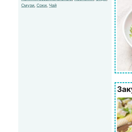
Смузи
,
Соки
,
Чай
Зак