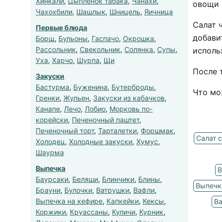
Хинкали
,
Цыпленок табака
,
Чанахи
,
овощи 
Чахохбили
,
Шашлык
,
Шницель
,
Яичница
Салат 
Первые блюда
добави
Борщ
,
Бульоны
,
Гаспачо
,
Окрошка
,
Рассольник
,
Свекольник
,
Солянка
,
Супы
,
исполь
Уха
,
Харчо
,
Шурпа
,
Щи
После 
Закуски
Бастурма
,
Буженина
,
Бутерброды
,
Что мо
Гренки
,
Жульен
,
Закуски из кабачков
,
Канапе
,
Лечо
,
Лобио
,
Морковь по-
корейски
,
Печеночный паштет
,
Печеночный торт
,
Тарталетки
,
Форшмак
,
Салат 
Холодец
,
Холодные закуски
,
Хумус
,
Шаурма
Выпечка
В
Баурсаки
,
Беляши
,
Блинчики
,
Блины
,
Выпечк
Брауни
,
Булочки
,
Ватрушки
,
Вафли
,
Выпечка на кефире
,
Капкейки
,
Кексы
,
Ва
Коржики
,
Круассаны
,
Куличи
,
Курник
,