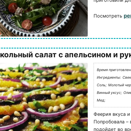
приготовили для
ре
Посмотреть
кольный салат с апельсином и ру
Время приготовлени
Ингредиенты:
Свек
Соль;
Молотый чер
Винный уксус;
Оли
Мед;
Феерия вкуса и
Попробовала – 
подойдет во вр