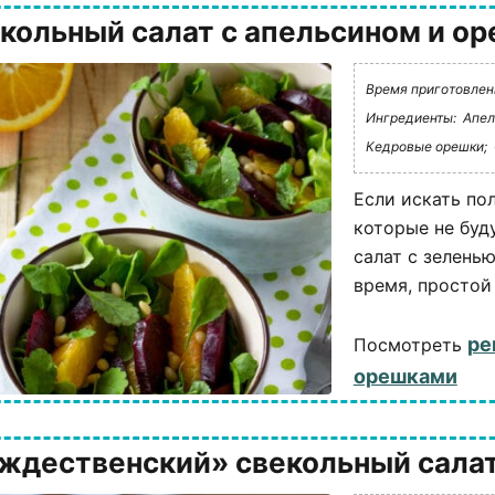
кольный салат с апельсином и о
Время приготовления
Ингредиенты:
Апел
Кедровые орешки;
Если искать по
которые не буд
салат с зеленью
время, простой р
ре
Посмотреть
орешками
ждественский» свекольный салат