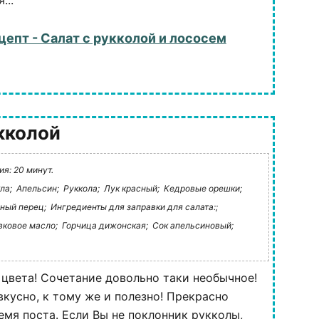
...
цепт - Салат с рукколой и лососем
кколой
я: 20 минут.
ла;
Апельсин;
Руккола;
Лук красный;
Кедровые орешки;
ный перец;
Ингредиенты для заправки для салата:;
вковое масло;
Горчица дижонская;
Сок апельсиновый;
 цвета! Сочетание довольно таки необычное!
вкусно, к тому же и полезно! Прекрасно
емя поста. Если Вы не поклонник рукколы,