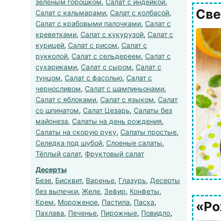
зеленым горошком
,
Салат с индейкой
,
Све
Салат с кальмарами
,
Салат с колбасой
,
Салат с крабовыми палочками
,
Салат с
креветками
,
Салат с кукурузой
,
Салат с
курицей
,
Салат с рисом
,
Салат с
рукколой
,
Салат с сельдереем
,
Салат с
сухариками
,
Салат с сыром
,
Салат с
тунцом
,
Салат с фасолью
,
Салат с
черносливом
,
Салат с шампиньонами
,
Салат с яблоками
,
Салат с языком
,
Салат
со шпинатом
,
Салат Цезарь
,
Салаты без
майонеза
,
Салаты на день рождения
,
Салаты на скорую руку
,
Салаты простые
,
Селедка под шубой
,
Слоеные салаты
,
Тёплый салат
,
Фруктовый салат
Десерты
Безе
,
Бисквит
,
Варенье
,
Глазурь
,
Десерты
без выпечки
,
Желе
,
Зефир
,
Конфеты
,
Крем
,
Мороженое
,
Пастила
,
Пасха
,
«Ро
Пахлава
,
Печенье
,
Пирожные
,
Повидло
,