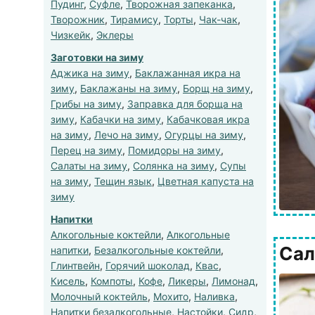
Пудинг
,
Суфле
,
Творожная запеканка
,
Творожник
,
Тирамису
,
Торты
,
Чак-чак
,
Чизкейк
,
Эклеры
Заготовки на зиму
Аджика на зиму
,
Баклажанная икра на
зиму
,
Баклажаны на зиму
,
Борщ на зиму
,
Грибы на зиму
,
Заправка для борща на
зиму
,
Кабачки на зиму
,
Кабачковая икра
на зиму
,
Лечо на зиму
,
Огурцы на зиму
,
Перец на зиму
,
Помидоры на зиму
,
Салаты на зиму
,
Солянка на зиму
,
Супы
на зиму
,
Тещин язык
,
Цветная капуста на
зиму
Напитки
Алкогольные коктейли
,
Алкогольные
Сал
напитки
,
Безалкогольные коктейли
,
Глинтвейн
,
Горячий шоколад
,
Квас
,
Кисель
,
Компоты
,
Кофе
,
Ликеры
,
Лимонад
,
Молочный коктейль
,
Мохито
,
Наливка
,
Напитки безалкогольные
,
Настойки
,
Сидр
,