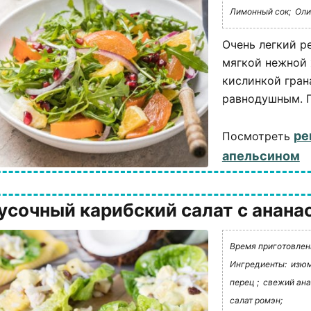
Лимонный сок;
Оли
Очень легкий р
мягкой нежной 
кислинкой гран
равнодушным. П
ре
Посмотреть
апельсином
усочный карибский салат с анана
Время приготовлени
Ингредиенты:
изюм
перец ;
свежий ана
салат ромэн;