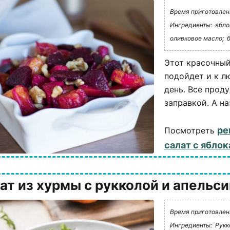
Время приготовлени
Ингредиенты:
ябло
оливковое масло;
Этот красочный
подойдет и к л
день. Все прод
заправкой. А наз
ре
Посмотреть
салат с ябло
ат из хурмы с рукколой и апельс
Время приготовлени
Ингредиенты:
Рукк