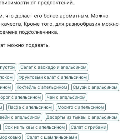
ависимости от предпочтений.
, что делает его более ароматным. Можно
качеств. Кроме того, для разнообразия можно
 семена подсолнечника.
лат можно подавать.
апустой
Салат с авокадо и апельсином
блоком
Фруктовый салат с апельсином
сином
Коктейль с апельсином
Смузи с апельсином
орог с апельсином
Чай с апельсином
м
Пасха с апельсином
Мохито с апельсином
вейн с апельсином
Десерты из тыквы с апельсином
Сок из тыквы с апельсином
Салат с грибами
 морковью
Салат с шампиньонами