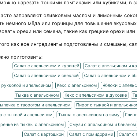
можно нарезать тонкими ломтиками или кубиками, в з
часто заправляют оливковым маслом и лимонным соком
ть немного мёда или горчицы для повышения вкусовых 
зовать орехи или семена, такие как грецкие орехи или
того как все ингредиенты подготовлены и смешаны, са
жно приготовить:
Салат с апельсином и курицей
Салат с апельсином и к
Салат с апельсином и свеклой
Салат с апельсином и я
с рукколой и апельсином
Кекс с апельсином
Яблоки с апель
Тыква с апельсином
Кекс с апельсином в духовке
Тв
ыпечка с творогом и апельсином
Пирог с тыквой и апельсино
а с тыквой и апельсином
Тыква с апельсином на зиму
Глинт
ренье из тыквы с апельсином
Смузи с апельсином и бананом
Салат с картошкой
Салат с помидорами
Салат с