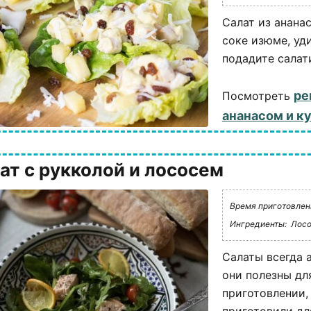
Салат из анана
соке изюме, уд
подадите салати
ре
Посмотреть
ананасом и к
ат с рукколой и лососем
Время приготовлени
Ингредиенты:
Лосо
Салаты всегда 
они полезны для
приготовлении,