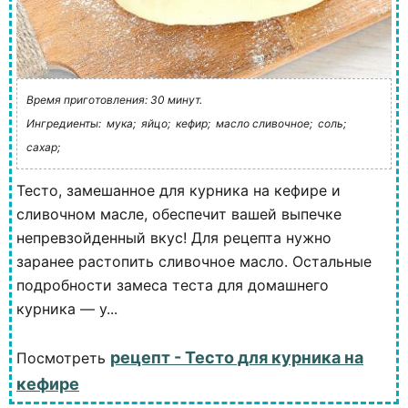
Время приготовления: 30 минут.
Ингредиенты:
мука;
яйцо;
кефир;
масло сливочное;
соль;
сахар;
Тесто, замешанное для курника на кефире и
сливочном масле, обеспечит вашей выпечке
непревзойденный вкус! Для рецепта нужно
заранее растопить сливочное масло. Остальные
подробности замеса теста для домашнего
курника — у...
рецепт - Тесто для курника на
Посмотреть
кефире