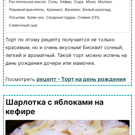
Растительное масло;
Соль;
Кефир;
Сода;
Мука;
Молоко;
Пищевой краситель;
Крахмал;
Ванилин;
Белый шоколад;
Посыпки;
Крем чиз;
Сахарная пудра;
Сливки 33%;
Сливочный сыр;
Торт по этому рецепту получается не только
красивым, но и очень вкусным! Бисквит сочный,
легкий и ароматный. Такой торт можно испечь на
день рождения дочери или мамочке.
рецепт - Торт на день рождения
Посмотреть
Шарлотка с яблоками на
кефире