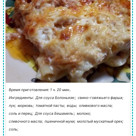
Время приготовления: 1 ч. 20 мин..
Ингредиенты:
Для соуса Болоньезе:;
свино-говяжьего фарша;
лук;
морковь;
томатной пасты;
воды;
оливкового масла;
соль и перец;
Для соуса Бешамель:;
молоко;
сливочного масла;
пшеничной муки;
молотый мускатный орех;
соль;