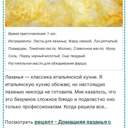
Время приготовления: 1 час.
Ингредиенты:
Листы для лазаньи;
Фарш свиной;
Лук репчатый;
Помидоры;
Томатная паста;
Молоко;
Сливочное масло;
Мука;
Соль;
Перец черный молотый;
Сыр твердый;
Растительное масло для обжаривания фарша;
Лазанья — классика итальянской кухни. Я
итальянскую кухню обожаю, но настоящую
лазанью никогда не готовила. Мне казалось, что
это безумное сложное блюдо и подвластно оно
только профессионалам. Когда решила все...
рецепт - Домашняя лазанья с
Посмотреть