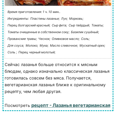
Время приготовления: 1 ч. 10 мин..
Ингредиенты:
Пластины лазаньи;
Лук;
Морковь;
Перец болгарский красный;
Сыр фета;
Сыр твёрдый;
Томаты;
Томаты очищенные в собственном соку;
Базилик сушёный;
Прованские травы;
Чеснок;
Оливковое масло;
Соль;
Для соуса;
Молоко;
Мука;
Масло сливочное;
Мускатный орех;
Соль ;
Перец черный молотый;
Сейчас лазанья больше относится к мясным
блюдам, однако изначально классическая лазанья
готовилась совсем без мяса. Получается,
вегетарианская лазанья ближе к оригинальному
рецепту, чем любая другая.
рецепт - Лазанья вегетарианская
Посмотреть