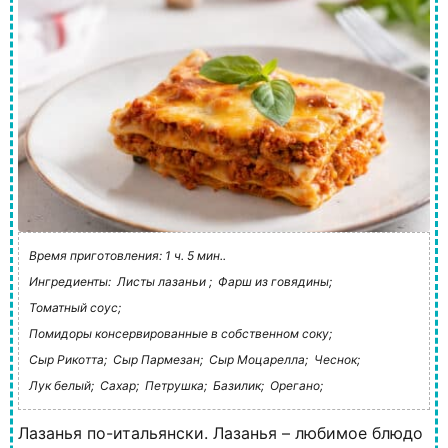
Время приготовления: 1 ч. 5 мин..
Ингредиенты:
Листы лазаньи ;
Фарш из говядины;
Томатный соус;
Помидоры консервированные в собственном соку;
Сыр Рикотта;
Сыр Пармезан;
Сыр Моцарелла;
Чеснок;
Лук белый;
Сахар;
Петрушка;
Базилик;
Орегано;
Лазанья по-итальянски. Лазанья – любимое блюдо