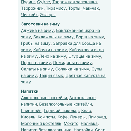
Пудинг
,
Суфле
,
Творожная запеканка
,
Творожник
,
Тирамису
,
Торты
,
Чак-чак
,
Чизкейк
,
Эклеры
Заготовки на зиму
Аджика на зиму
,
Баклажанная икра на
зиму
,
Баклажаны на зиму
,
Борщ на зиму
,
Грибы на зиму
,
Заправка для борща на
зиму
,
Кабачки на зиму
,
Кабачковая икра
на зиму
,
Лечо на зиму
,
Огурцы на зиму
,
Перец на зиму
,
Помидоры на зиму
,
Салаты на зиму
,
Солянка на зиму
,
Супы
на зиму
,
Тещин язык
,
Цветная капуста на
зиму
Напитки
Алкогольные коктейли
,
Алкогольные
напитки
,
Безалкогольные коктейли
,
Глинтвейн
,
Горячий шоколад
,
Квас
,
Кисель
,
Компоты
,
Кофе
,
Ликеры
,
Лимонад
,
Молочный коктейль
,
Мохито
,
Наливка
,
Напитки безалкогольные
,
Настойки
,
Сидр
,