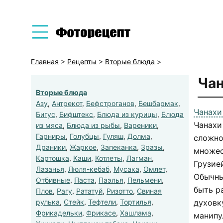
Главная
>
Рецепты
>
Вторые блюда
>
Чан
Вторые блюда
Азу
,
Антрекот
,
Бефстроганов
,
Бешбармак
,
Чанахи
Бигус
,
Бифштекс
,
Блюда из курицы
,
Блюда
Чанахи
из мяса
,
Блюда из рыбы
,
Вареники
,
Гарниры
,
Голубцы
,
Гуляш
,
Долма
,
сложно
Драники
,
Жаркое
,
Запеканка
,
Зразы
,
множес
Картошка
,
Каши
,
Котлеты
,
Лагман
,
Грузией
Лазанья
,
Люля-кебаб
,
Мусака
,
Омлет
,
Обычны
Отбивные
,
Паста
,
Паэлья
,
Пельмени
,
быть р
Плов
,
Рагу
,
Рататуй
,
Ризотто
,
Свиная
рулька
,
Стейк
,
Тефтели
,
Тортилья
,
духовк
Фрикадельки
,
Фрикасе
,
Хашлама
,
манипу