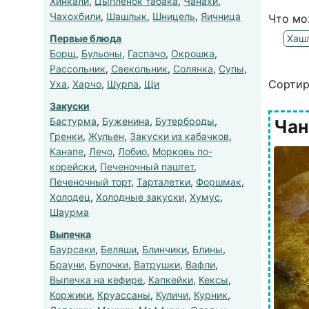
Хинкали
,
Цыпленок табака
,
Чанахи
,
Чахохбили
,
Шашлык
,
Шницель
,
Яичница
Что мо
Первые блюда
Хаш
Борщ
,
Бульоны
,
Гаспачо
,
Окрошка
,
Рассольник
,
Свекольник
,
Солянка
,
Супы
,
Сортир
Уха
,
Харчо
,
Шурпа
,
Щи
Закуски
Бастурма
,
Буженина
,
Бутерброды
,
Чан
Гренки
,
Жульен
,
Закуски из кабачков
,
Канапе
,
Лечо
,
Лобио
,
Морковь по-
корейски
,
Печеночный паштет
,
Печеночный торт
,
Тарталетки
,
Форшмак
,
Холодец
,
Холодные закуски
,
Хумус
,
Шаурма
Выпечка
Баурсаки
,
Беляши
,
Блинчики
,
Блины
,
Брауни
,
Булочки
,
Ватрушки
,
Вафли
,
Выпечка на кефире
,
Капкейки
,
Кексы
,
Коржики
,
Круассаны
,
Куличи
,
Курник
,