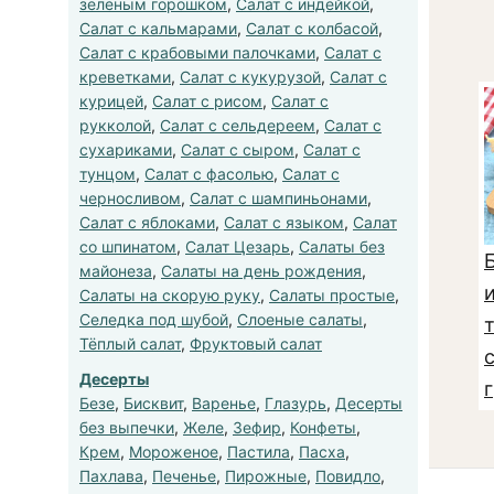
зеленым горошком
,
Салат с индейкой
,
Салат с кальмарами
,
Салат с колбасой
,
Салат с крабовыми палочками
,
Салат с
креветками
,
Салат с кукурузой
,
Салат с
курицей
,
Салат с рисом
,
Салат с
рукколой
,
Салат с сельдереем
,
Салат с
сухариками
,
Салат с сыром
,
Салат с
тунцом
,
Салат с фасолью
,
Салат с
черносливом
,
Салат с шампиньонами
,
Салат с яблоками
,
Салат с языком
,
Салат
со шпинатом
,
Салат Цезарь
,
Салаты без
майонеза
,
Салаты на день рождения
,
Салаты на скорую руку
,
Салаты простые
,
Селедка под шубой
,
Слоеные салаты
,
т
Тёплый салат
,
Фруктовый салат
Десерты
Безе
,
Бисквит
,
Варенье
,
Глазурь
,
Десерты
без выпечки
,
Желе
,
Зефир
,
Конфеты
,
Крем
,
Мороженое
,
Пастила
,
Пасха
,
Пахлава
,
Печенье
,
Пирожные
,
Повидло
,