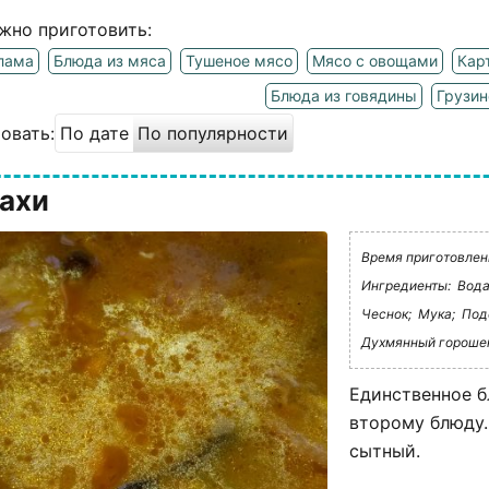
жно приготовить:
лама
Блюда из мяса
Тушеное мясо
Мясо с овощами
Кар
Блюда из говядины
Грузин
овать:
По дате
По популярности
ахи
Время приготовления
Ингредиенты:
Вода
Чеснок;
Мука;
Под
Духмянный горошек
Единственное б
второму блюду.
сытный.