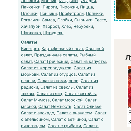
Лепешки
,
Манник
,
Маффины
,
Оладьи
,
Панкейки
,
Пироги
,
Пирожки
,
Пицца
,
Плюшки
,
Пончики
,
Профитроли
,
Пряники
,
Рогалики
,
Самса
,
Слойки
,
Сырники
,
Тесто
,
Хачапури
,
Хворост
,
Хлеб
,
Чебуреки
,
Шарлотка
,
Штрудель
Салаты
Винегрет
,
Картофельный салат
,
Овощной
салат
,
Праздничные салаты
,
Рыбный
Л
салат
,
Салат Греческий
,
Салат из капусты
,
Салат из морепродуктов
,
Салат из
моркови
,
Салат из огурцов
,
Салат из
печени
,
Салат из помидоров
,
Салат из
редиски
,
Салат из свеклы
,
Салат из
тыквы
,
Салат из яиц
,
Салат коктейль
,
Салат Мимоза
,
Салат морской
,
Салат
мясной
,
Салат Нежность
,
Салат Оливье
,
Салат с авокадо
,
Салат с ананасом
,
Салат
с апельсином
,
Салат с ветчиной
,
Салат с
виноградом
,
Салат с грибами
,
Салат с