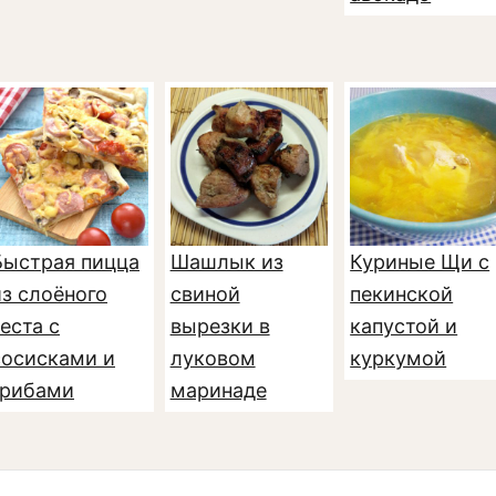
Быстрая пицца
Шашлык из
Куриные Щи с
из слоёного
свиной
пекинской
еста с
вырезки в
капустой и
сосисками и
луковом
куркумой
грибами
маринаде