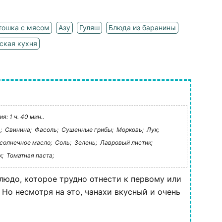
тошка с мясом
Азу
Гуляш
Блюда из баранины
ская кухня
: 1 ч. 40 мин..
;
Свинина;
Фасоль;
Сушенные грибы;
Морковь;
Лук;
солнечное масло;
Соль;
Зелень;
Лавровый листик;
;
Томатная паста;
людо, которое трудно отнести к первому или
 Но несмотря на это, чанахи вкусный и очень