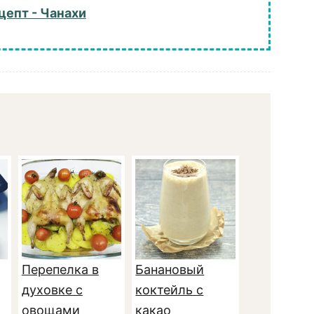
цепт - Чанахи
Перепелка в
Банановый
духовке с
коктейль с
овощами
какао