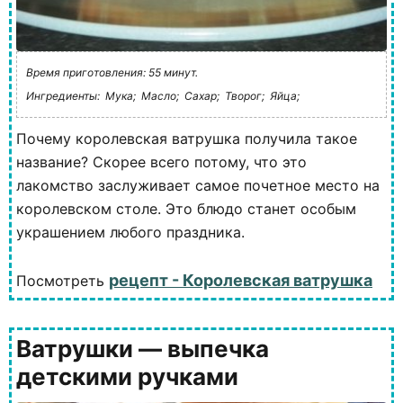
Время приготовления: 55 минут.
Ингредиенты:
Мука;
Масло;
Сахар;
Творог;
Яйца;
Почему королевская ватрушка получила такое
название? Скорее всего потому, что это
лакомство заслуживает самое почетное место на
королевском столе. Это блюдо станет особым
украшением любого праздника.
рецепт - Королевская ватрушка
Посмотреть
Ватрушки — выпечка
детскими ручками