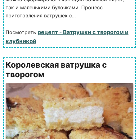
так и маленькими булочками. Процесс
приготовления ватрушек с...
рецепт - Ватрушки с творогом и
Посмотреть
клубникой
Королевская ватрушка с
творогом