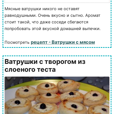
Мясные ватрушки никого не оставят
равнодушными. Очень вкусно и сытно. Аромат
стоит такой, что даже соседи сбегаются
попробовать этой вкусной домашней выпечки.
рецепт - Ватрушки с мясом
Посмотреть
Ватрушки с творогом из
слоеного теста