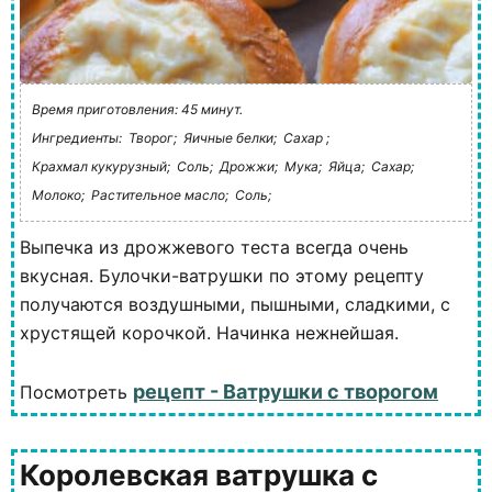
Время приготовления: 45 минут.
Ингредиенты:
Творог;
Яичные белки;
Сахар ;
Крахмал кукурузный;
Соль;
Дрожжи;
Мука;
Яйца;
Сахар;
Молоко;
Растительное масло;
Соль;
Выпечка из дрожжевого теста всегда очень
вкусная. Булочки-ватрушки по этому рецепту
получаются воздушными, пышными, сладкими, с
хрустящей корочкой. Начинка нежнейшая.
рецепт - Ватрушки с творогом
Посмотреть
Королевская ватрушка с