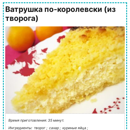
Ватрушка по-королевски (из
творога)
Время приготовления: 35 минут.
Ингредиенты:
творог ;
сахар ;
куриные яйца ;