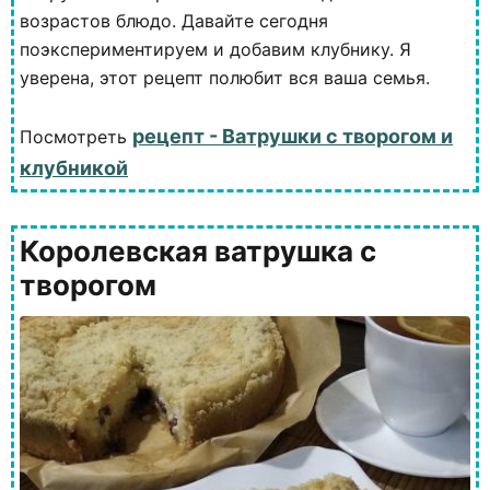
возрастов блюдо. Давайте сегодня
поэкспериментируем и добавим клубнику. Я
уверена, этот рецепт полюбит вся ваша семья.
рецепт - Ватрушки с творогом и
Посмотреть
клубникой
Королевская ватрушка с
творогом