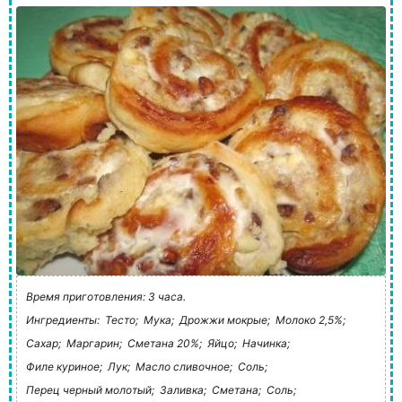
Время приготовления: 3 часа.
Ингредиенты:
Тесто;
Мука;
Дрожжи мокрые;
Молоко 2,5%;
Сахар;
Маргарин;
Сметана 20%;
Яйцо;
Начинка;
Филе куриное;
Лук;
Масло сливочное;
Соль;
Перец черный молотый;
Заливка;
Сметана;
Соль;