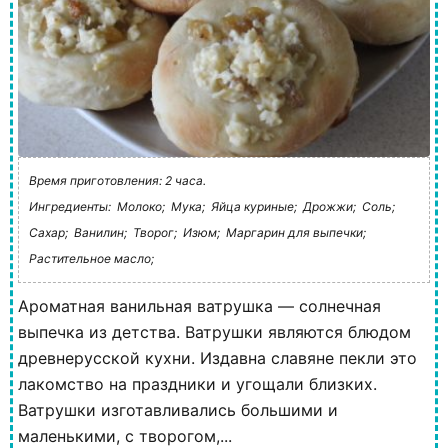
Время приготовления: 2 часа.
Ингредиенты:
Молоко;
Мука;
Яйца куриные;
Дрожжи;
Соль;
Сахар;
Ванилин;
Творог;
Изюм;
Маргарин для выпечки;
Растительное масло;
Ароматная ванильная ватрушка — солнечная
выпечка из детства. Ватрушки являются блюдом
древнерусской кухни. Издавна славяне пекли это
лакомство на праздники и угощали близких.
Ватрушки изготавливались большими и
маленькими, с творогом,...