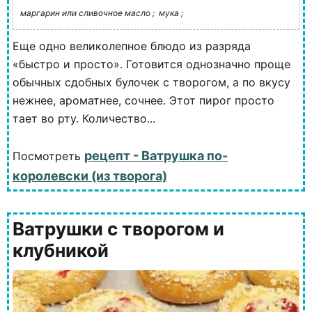
маргарин или сливочное масло ;
мука ;
Еще одно великолепное блюдо из разряда
«быстро и просто». Готовится однозначно проще
обычных сдобных булочек с творогом, а по вкусу
нежнее, ароматнее, сочнее. Этот пирог просто
тает во рту. Количество...
рецепт - Ватрушка по-
Посмотреть
королевски (из творога)
Ватрушки с творогом и
клубникой