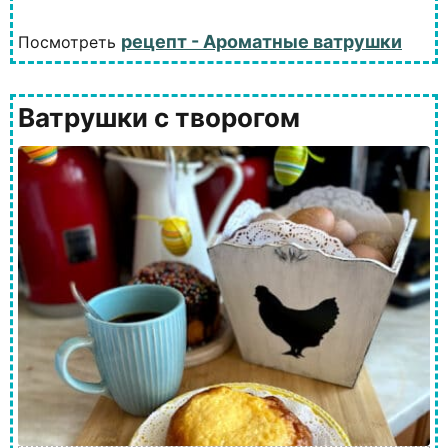
рецепт - Ароматные ватрушки
Посмотреть
Ватрушки с творогом