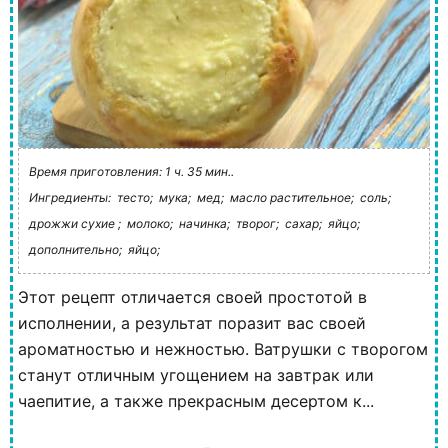
Время приготовления: 1 ч. 35 мин..
Ингредиенты:
тесто;
мука;
мед;
масло растительное;
соль;
дрожжи сухие ;
молоко;
начинка;
творог;
сахар;
яйцо;
дополнительно;
яйцо;
Этот рецепт отличается своей простотой в
исполнении, а результат поразит вас своей
ароматностью и нежностью. Ватрушки с творогом
станут отличным угощением на завтрак или
чаепитие, а также прекрасным десертом к...