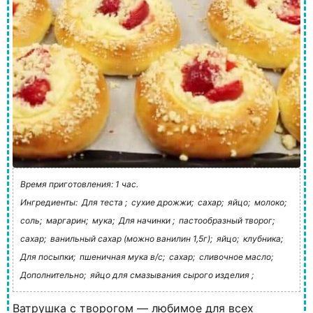
Время приготовления: 1 час.
Ингредиенты:
Для теста ;
cухие дрожжи;
сахар;
яйцо;
молоко;
соль;
маргарин;
мука;
Для начинки ;
пастообразный творог;
сахар;
ванильный сахар (можно ванилин 1,5г);
яйцо;
клубника;
Для посыпки;
пшеничная мука в/с;
сахар;
сливочное масло;
Дополнительно;
яйцо для смазывания сырого изделия ;
Ватрушка с творогом — любимое для всех