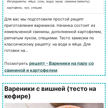
Ингредиенты:
яйцо;
соль;
вода;
мука;
свинина (мякоть);
картофель;
лук;
специи;
Для вас мы подготовили простой рецепт
приготовления вареников. Начинка состоит из
измельченной свинины, дополненной картофелем,
репчатым луком, специями. Тесто замесим по
классическому рецепту: на воде и яйце. Для
готовки на...
рецепт - Вареники на пару со
Посмотреть
свининой и картофелем
Вареники с вишней (тесто на
кефире)