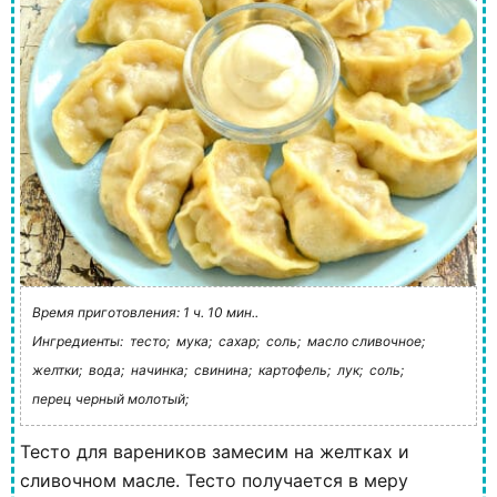
Время приготовления: 1 ч. 10 мин..
Ингредиенты:
тесто;
мука;
сахар;
соль;
масло сливочное;
желтки;
вода;
начинка;
свинина;
картофель;
лук;
соль;
перец черный молотый;
Тесто для вареников замесим на желтках и
сливочном масле. Тесто получается в меру