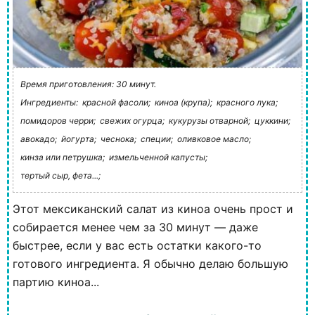
Время приготовления: 30 минут.
Ингредиенты:
красной фасоли;
киноа (крупа);
красного лука;
помидоров черри;
свежих огурца;
кукурузы отварной;
цуккини;
авокадо;
йогурта;
чеснока;
специи;
оливковое масло;
кинза или петрушка;
измельченной капусты;
тертый сыр, фета...;
Этот мексиканский салат из киноа очень прост и
собирается менее чем за 30 минут — даже
быстрее, если у вас есть остатки какого-то
готового ингредиента. Я обычно делаю большую
партию киноа...