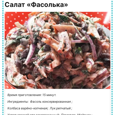
Салат «Фасолька»
Время приготовления: 15 минут.
Ингредиенты:
Фасоль консервированная ;
Колбаса варёно-копченая;
Лук репчатый ;
Укроп свежий или замороженный;
Помидор;
Майонез ;