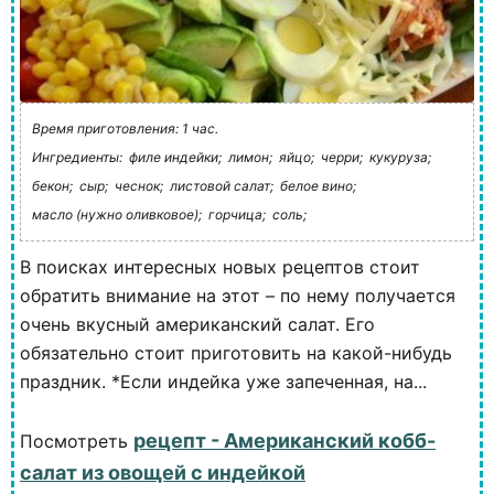
Время приготовления: 1 час.
Ингредиенты:
филе индейки;
лимон;
яйцо;
черри;
кукуруза;
бекон;
сыр;
чеснок;
листовой салат;
белое вино;
масло (нужно оливковое);
горчица;
соль;
В поисках интересных новых рецептов стоит
обратить внимание на этот – по нему получается
очень вкусный американский салат. Его
обязательно стоит приготовить на какой-нибудь
праздник. *Если индейка уже запеченная, на...
рецепт - Американский кобб-
Посмотреть
салат из овощей с индейкой