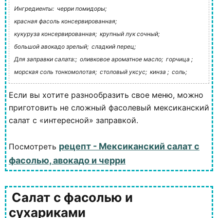
Ингредиенты:
черри помидоры;
красная фасоль консервированная;
кукуруза консервированная;
крупный лук сочный;
большой авокадо зрелый;
сладкий перец;
Для заправки салата:;
оливковое ароматное масло;
горчица ;
морская соль тонкомолотая;
столовый уксус;
кинза ;
соль;
Если вы хотите разнообразить свое меню, можно
приготовить не сложный фасолевый мексиканский
салат с «интересной» заправкой.
рецепт - Мексиканский салат с
Посмотреть
фасолью, авокадо и черри
Салат с фасолью и
сухариками