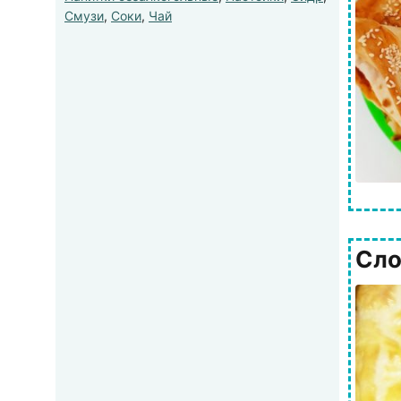
Смузи
,
Соки
,
Чай
Сло