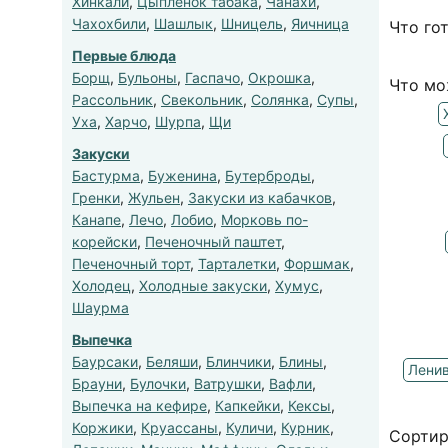
Хинкали
,
Цыпленок табака
,
Чанахи
,
Чахохбили
,
Шашлык
,
Шницель
,
Яичница
Что го
Первые блюда
Борщ
,
Бульоны
,
Гаспачо
,
Окрошка
,
Что мо
Рассольник
,
Свекольник
,
Солянка
,
Супы
,
Уха
,
Харчо
,
Шурпа
,
Щи
Закуски
Бастурма
,
Буженина
,
Бутерброды
,
Гренки
,
Жульен
,
Закуски из кабачков
,
Канапе
,
Лечо
,
Лобио
,
Морковь по-
корейски
,
Печеночный паштет
,
Печеночный торт
,
Тарталетки
,
Форшмак
,
Холодец
,
Холодные закуски
,
Хумус
,
Шаурма
Выпечка
Баурсаки
,
Беляши
,
Блинчики
,
Блины
,
Ленив
Брауни
,
Булочки
,
Ватрушки
,
Вафли
,
Выпечка на кефире
,
Капкейки
,
Кексы
,
Коржики
,
Круассаны
,
Куличи
,
Курник
,
Сортир