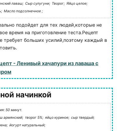
нский лаваш;
Сыр сулугуни;
Творог;
Яйцо целое;
ь;
Масло подсолнечное ;
еально подойдет для тех людей,которые не
свое время на приготовление теста.Рецепт
не требует больших усилий,поэтому каждый в
товить.
цепт - Ленивый хачапури из лаваша с
ыром
ной начинкой
я: 50 минут.
ш армянский;
творог 5%;
яйцо куриное;
сыр твердый;
ена;
йогурт натуральный;