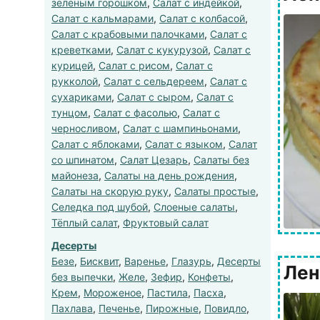
зеленым горошком
,
Салат с индейкой
,
Салат с кальмарами
,
Салат с колбасой
,
Салат с крабовыми палочками
,
Салат с
креветками
,
Салат с кукурузой
,
Салат с
курицей
,
Салат с рисом
,
Салат с
рукколой
,
Салат с сельдереем
,
Салат с
сухариками
,
Салат с сыром
,
Салат с
тунцом
,
Салат с фасолью
,
Салат с
черносливом
,
Салат с шампиньонами
,
Салат с яблоками
,
Салат с языком
,
Салат
со шпинатом
,
Салат Цезарь
,
Салаты без
майонеза
,
Салаты на день рождения
,
Салаты на скорую руку
,
Салаты простые
,
Селедка под шубой
,
Слоеные салаты
,
Тёплый салат
,
Фруктовый салат
Десерты
Безе
,
Бисквит
,
Варенье
,
Глазурь
,
Десерты
Лен
без выпечки
,
Желе
,
Зефир
,
Конфеты
,
Крем
,
Мороженое
,
Пастила
,
Пасха
,
Пахлава
,
Печенье
,
Пирожные
,
Повидло
,