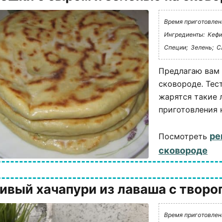
Время приготовлени
Ингредиенты:
Кефи
Специи;
Зелень;
С
Предлагаю вам 
сковороде. Тес
жарятся такие 
приготовления н
ре
Посмотреть
сковороде
ивый хачапури из лаваша с творо
Время приготовлени