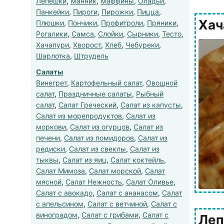
Лепешки
,
Манник
,
Маффины
,
Оладьи
,
Панкейки
,
Пироги
,
Пирожки
,
Пицца
,
Хач
Плюшки
,
Пончики
,
Профитроли
,
Пряники
,
Рогалики
,
Самса
,
Слойки
,
Сырники
,
Тесто
,
Хачапури
,
Хворост
,
Хлеб
,
Чебуреки
,
Шарлотка
,
Штрудель
Салаты
Винегрет
,
Картофельный салат
,
Овощной
салат
,
Праздничные салаты
,
Рыбный
салат
,
Салат Греческий
,
Салат из капусты
,
Салат из морепродуктов
,
Салат из
моркови
,
Салат из огурцов
,
Салат из
печени
,
Салат из помидоров
,
Салат из
редиски
,
Салат из свеклы
,
Салат из
тыквы
,
Салат из яиц
,
Салат коктейль
,
Салат Мимоза
,
Салат морской
,
Салат
мясной
,
Салат Нежность
,
Салат Оливье
,
Салат с авокадо
,
Салат с ананасом
,
Салат
с апельсином
,
Салат с ветчиной
,
Салат с
виноградом
,
Салат с грибами
,
Салат с
Леп