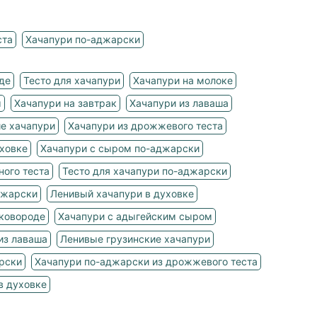
ста
Хачапури по-аджарски
де
Тесто для хачапури
Хачапури на молоке
м
Хачапури на завтрак
Хачапури из лаваша
е хачапури
Хачапури из дрожжевого теста
ховке
Хачапури с сыром по-аджарски
ного теста
Тесто для хачапури по-аджарски
джарски
Ленивый хачапури в духовке
сковороде
Хачапури с адыгейским сыром
из лаваша
Ленивые грузинские хачапури
рски
Хачапури по-аджарски из дрожжевого теста
в духовке