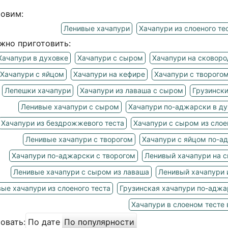
товим:
Ленивые хачапури
Хачапури из слоеного те
жно приготовить:
Хачапури в духовке
Хачапури с сыром
Хачапури на сковоро
Хачапури с яйцом
Хачапури на кефире
Хачапури с творого
Лепешки хачапури
Хачапури из лаваша с сыром
Грузински
Ленивые хачапури с сыром
Хачапури по-аджарски в ду
Хачапури из бездрожжевого теста
Хачапури с сыром из слое
Ленивые хачапури с творогом
Хачапури с яйцом по-а
Хачапури по-аджарски с творогом
Ленивый хачапури на 
Ленивые хачапури с сыром из лаваша
Ленивый хачапури 
ые хачапури из слоеного теста
Грузинская хачапури по-аджа
Хачапури в слоеном тесте 
овать:
По дате
По популярности