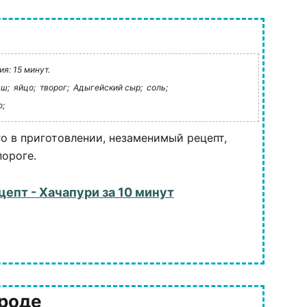
я: 15 минут.
ш;
яйцо;
творог;
Адыгейский сыр;
соль;
о;
о в приготовлении, незаменимый рецепт,
пороге.
цепт - Хачапури за 10 минут
ороде