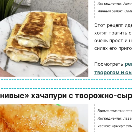
Ингредиенты:
Армя
Яичный белок;
Сол
Этот рецепт ид
хотят тратить 
очень прост и 
силах его приго
ре
Посмотреть
творогом и с
нивые» хачапури с творожно-сыр
Время приготовлени
Ингредиенты:
лава
чеснок;
кунжут сем