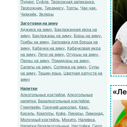
Пудинг
,
Суфле
,
Творожная запеканка
,
Творожник
,
Тирамису
,
Торты
,
Чак-чак
,
Чизкейк
,
Эклеры
Заготовки на зиму
Аджика на зиму
,
Баклажанная икра на
зиму
,
Баклажаны на зиму
,
Борщ на зиму
,
Грибы на зиму
,
Заправка для борща на
зиму
,
Кабачки на зиму
,
Кабачковая икра
на зиму
,
Лечо на зиму
,
Огурцы на зиму
,
Перец на зиму
,
Помидоры на зиму
,
Салаты на зиму
,
Солянка на зиму
,
Супы
на зиму
,
Тещин язык
,
Цветная капуста на
зиму
Напитки
«Ле
Алкогольные коктейли
,
Алкогольные
напитки
,
Безалкогольные коктейли
,
Глинтвейн
,
Горячий шоколад
,
Квас
,
Кисель
,
Компоты
,
Кофе
,
Ликеры
,
Лимонад
,
Молочный коктейль
,
Мохито
,
Наливка
,
Напитки безалкогольные
,
Настойки
,
Сидр
,