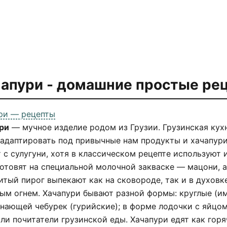
апури - домашние простые ре
ри — рецепты
ри
— мучное изделие родом из Грузии. Грузинская кухн
адаптировать под привычные нам продукты и хачапури 
т с сулугуни, хотя в классическом рецепте используют
готовят на специальной молочной закваске — мацони, а
итый пирог выпекают как на сковороде, так и в духовке
ым огнем. Хачапури бывают разной формы: круглые (им
нающей чебурек (гурийские); в форме лодочки с яйцом
ли почитатели грузинской еды. Хачапури едят как горя