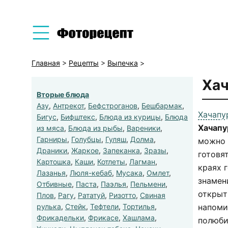
Главная
>
Рецепты
>
Выпечка
>
Хач
Вторые блюда
Азу
,
Антрекот
,
Бефстроганов
,
Бешбармак
,
Хачапу
Бигус
,
Бифштекс
,
Блюда из курицы
,
Блюда
Хачапу
из мяса
,
Блюда из рыбы
,
Вареники
,
Гарниры
,
Голубцы
,
Гуляш
,
Долма
,
можно 
Драники
,
Жаркое
,
Запеканка
,
Зразы
,
готовя
Картошка
,
Каши
,
Котлеты
,
Лагман
,
краях 
Лазанья
,
Люля-кебаб
,
Мусака
,
Омлет
,
знамен
Отбивные
,
Паста
,
Паэлья
,
Пельмени
,
открыт
Плов
,
Рагу
,
Рататуй
,
Ризотто
,
Свиная
рулька
,
Стейк
,
Тефтели
,
Тортилья
,
напоми
Фрикадельки
,
Фрикасе
,
Хашлама
,
полюби