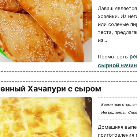
Лаваш является
хозяйки. Из не
или соленые пи
теста, предлаг
из...
ре
Посмотреть
сырной начи
енный Хачапури с сыром
Время приготовлени
Ингредиенты:
Слое
Домашняя выпеч
приготовления 