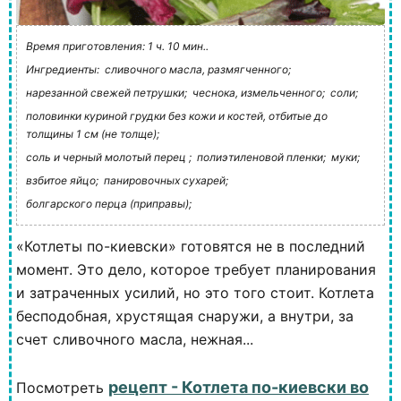
Время приготовления: 1 ч. 10 мин..
Ингредиенты:
сливочного масла, размягченного;
нарезанной свежей петрушки;
чеснока, измельченного;
соли;
половинки куриной грудки без кожи и костей, отбитые до
толщины 1 см (не толще);
соль и черный молотый перец ;
полиэтиленовой пленки;
муки;
взбитое яйцо;
панировочных сухарей;
болгарского перца (приправы);
«Котлеты по-киевски» готовятся не в последний
момент. Это дело, которое требует планирования
и затраченных усилий, но это того стоит. Котлета
бесподобная, хрустящая снаружи, а внутри, за
счет сливочного масла, нежная...
рецепт - Котлета по-киевски во
Посмотреть