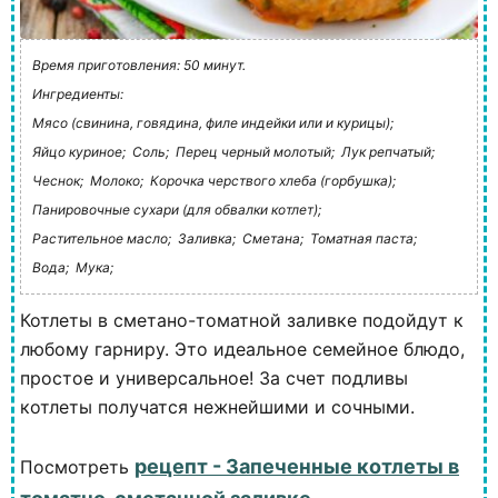
Время приготовления: 50 минут.
Ингредиенты:
Мясо (свинина, говядина, филе индейки или и курицы);
Яйцо куриное;
Соль;
Перец черный молотый;
Лук репчатый;
Чеснок;
Молоко;
Корочка черствого хлеба (горбушка);
Панировочные сухари (для обвалки котлет);
Растительное масло;
Заливка;
Сметана;
Томатная паста;
Вода;
Мука;
Котлеты в сметано-томатной заливке подойдут к
любому гарниру. Это идеальное семейное блюдо,
простое и универсальное! За счет подливы
котлеты получатся нежнейшими и сочными.
рецепт - Запеченные котлеты в
Посмотреть