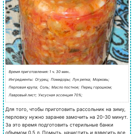
Время приготовления: 1 ч. 30 мин..
Ингредиенты:
Огурец;
Помидоры;
Лук репка;
Морковь;
Перловая крупа;
Соль;
Масло постное;
Перец горошком;
Лавровый лист;
Уксусная эссенция 70%;
Для того, чтобы приготовить рассольник на зиму,
перловку нужно заранее замочить на 20-30 минут.
За это время подготовить стерильные банки
объемом 0.5 л. Помыть, начистить и взвесить все