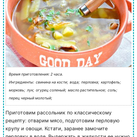
Время приготовления: 2 часа.
Ингредиенты:
свинина на кости;
вода;
перловка;
картофель;
морковь;
лук;
огурец соленый;
масло растительное;
соль;
перец черный молотый;
Приготовим рассольник по классическому
рецепту: отварим мясо, подготовим перловую
крупу и овощи. Кстати, заранее замочите
перловку в воде. Выдержать в жидкости ее нужно