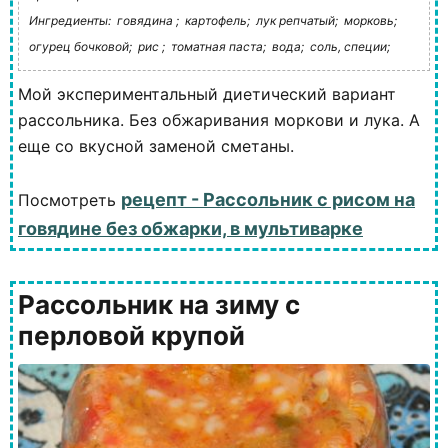
Ингредиенты:
говядина ;
картофель;
лук репчатый;
морковь;
огурец бочковой;
рис ;
томатная паста;
вода;
соль, специи;
Мой экспериментальный диетический вариант
рассольника. Без обжаривания моркови и лука. А
еще со вкусной заменой сметаны.
рецепт - Рассольник с рисом на
Посмотреть
говядине без обжарки, в мультиварке
Рассольник на зиму с
перловой крупой