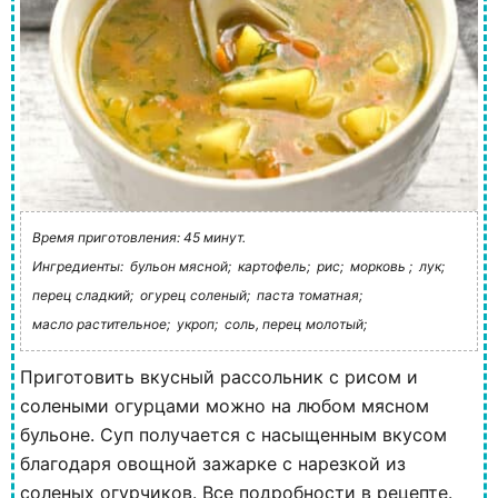
Время приготовления: 45 минут.
Ингредиенты:
бульон мясной;
картофель;
рис;
морковь ;
лук;
перец сладкий;
огурец соленый;
паста томатная;
масло растительное;
укроп;
соль, перец молотый;
Приготовить вкусный рассольник с рисом и
солеными огурцами можно на любом мясном
бульоне. Суп получается с насыщенным вкусом
благодаря овощной зажарке с нарезкой из
соленых огурчиков. Все подробности в рецепте.