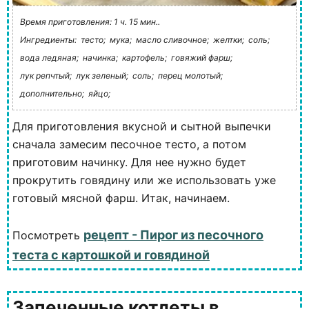
Время приготовления: 1 ч. 15 мин..
Ингредиенты:
тесто;
мука;
масло сливочное;
желтки;
соль;
вода ледяная;
начинка;
картофель;
говяжий фарш;
лук репчтый;
лук зеленый;
соль;
перец молотый;
дополнительно;
яйцо;
Для приготовления вкусной и сытной выпечки
сначала замесим песочное тесто, а потом
приготовим начинку. Для нее нужно будет
прокрутить говядину или же использовать уже
готовый мясной фарш. Итак, начинаем.
рецепт - Пирог из песочного
Посмотреть
теста с картошкой и говядиной
Запеченные котлеты в