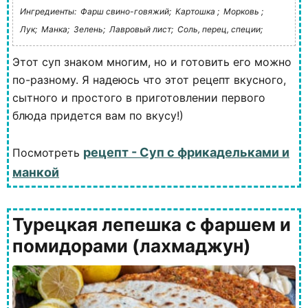
Ингредиенты:
Фарш свино-говяжий;
Картошка ;
Морковь ;
Лук;
Манка;
Зелень;
Лавровый лист;
Соль, перец, специи;
Этот суп знаком многим, но и готовить его можно
по-разному. Я надеюсь что этот рецепт вкусного,
сытного и простого в приготовлении первого
блюда придется вам по вкусу!)
рецепт - Суп с фрикадельками и
Посмотреть
манкой
Турецкая лепешка с фаршем и
помидорами (лахмаджун)