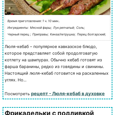
Время приготовления: 1 ч. 10 мин..
Ингредиенты:
Мясной фарш;
Лук репчатый;
Соль;
Черный перец ;
Приправы;
Кинза/петрушка;
Перец болгарский;
Люля-кебаб – популярное кавказское блюдо,
которое представляет собой продолговатую
котлету на шампурах. Обычно кебаб готовят из
фарша баранины, редко из говядины и свинины.
Настоящий люля-кебаб готовится на раскаленных
углях. Но...
рецепт - Люля-кебаб в духовке
Посмотреть
Фрикадельки с подливкой