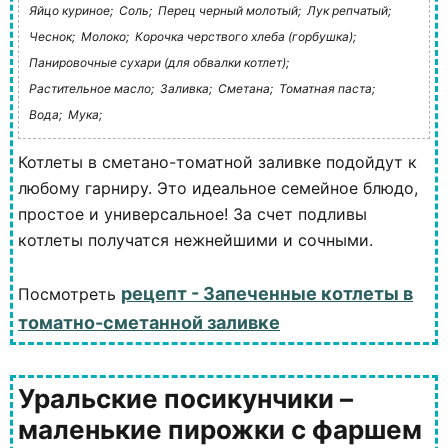
Яйцо куриное;
Соль;
Перец черный молотый;
Лук репчатый;
Чеснок;
Молоко;
Корочка черствого хлеба (горбушка);
Панировочные сухари (для обвалки котлет);
Растительное масло;
Заливка;
Сметана;
Томатная паста;
Вода;
Мука;
Котлеты в сметано-томатной заливке подойдут к
любому гарниру. Это идеальное семейное блюдо,
простое и универсальное! За счет подливы
котлеты получатся нежнейшими и сочными.
рецепт - Запеченные котлеты в
Посмотреть
томатно-сметанной заливке
Уральские посикунчики –
маленькие пирожки с фаршем