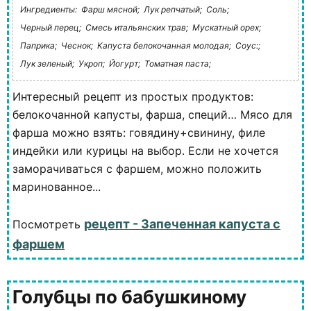
Ингредиенты:
Фарш мясной;
Лук репчатый;
Соль;
Черный перец;
Смесь итальянских трав;
Мускатный орех;
Паприка;
Чеснок;
Капуста белокочанная молодая;
Соус:;
Лук зеленый;
Укроп;
Йогурт;
Томатная паста;
Интересный рецепт из простых продуктов:
белокочанной капусты, фарша, специй… Мясо для
фарша можно взять: говядину+свинину, филе
индейки или курицы на выбор. Если не хочется
заморачиваться с фаршем, можно положить
маринованное...
рецепт - Запеченная капуста с
Посмотреть
фаршем
Голубцы по бабушкиному