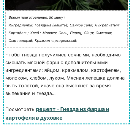
Время приготовления: 50 минут.
Ингредиенты:
Говядина (мякоть);
Свиное сало;
Лук репчатый;
Картофель;
Хлеб ;
Молоко;
Соль;
Перец;
Яйцо;
Сметана;
Сыр твердый;
Крахмал картофельный;
Чтобы гнезда получились сочными, необходимо
смешать мясной фарш с дополнительными
ингредиентами: яйцом, крахмалом, картофелем,
молоком, хлебом, луком. Мясная лепешка должна
быть толстой, иначе она высохнет за время
выпекания и гнезда...
рецепт - Гнезда из фарша и
Посмотреть
картофеля в духовке