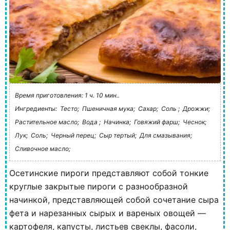
Время приготовления: 1 ч. 10 мин..
Ингредиенты:
Тесто;
Пшеничная мука;
Сахар;
Соль ;
Дрожжи;
Растительное масло;
Вода ;
Начинка;
Говяжий фарш;
Чеснок;
Лук;
Соль;
Черный перец;
Сыр тертый;
Для смазывания;
Сливочное масло;
Осетинские пироги представляют собой тонкие
круглые закрытые пироги с разнообразной
начинкой, представляющей собой сочетание сыра
фета и нарезанных сырых и вареных овощей —
картофеля, капусты, листьев свеклы, фасоли,