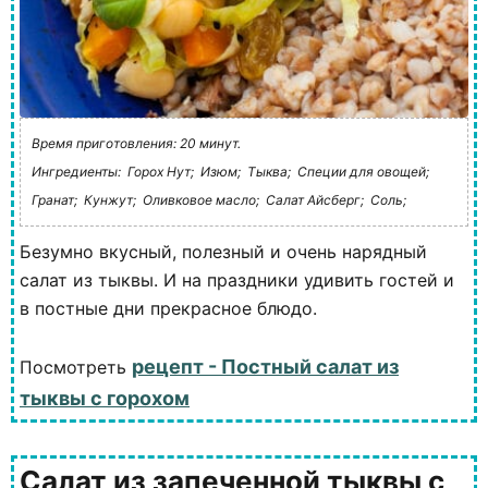
Время приготовления: 20 минут.
Ингредиенты:
Горох Нут;
Изюм;
Тыква;
Специи для овощей;
Гранат;
Кунжут;
Оливковое масло;
Салат Айсберг;
Соль;
Безумно вкусный, полезный и очень нарядный
салат из тыквы. И на праздники удивить гостей и
в постные дни прекрасное блюдо.
рецепт - Постный салат из
Посмотреть
тыквы с горохом
Салат из запеченной тыквы с