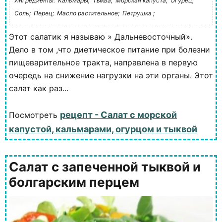
Ингредиенты:
Кальмары;
Тыква;
Морская капуста;
Огурец;
Соль;
Перец;
Масло растительное;
Петрушка ;
Этот салатик я называю » Дальневосточный».
Дело в том ,что диетическое питание при болезни
пищеварительное тракта, направлена в первую
очередь на снижение нагрузки на эти органы. Этот
салат как раз...
рецепт - Салат с морской
Посмотреть
капустой, кальмарами, огурцом и тыквой
Салат с запеченной тыквой и
болгарским перцем