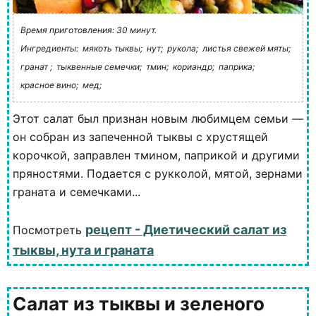
Время приготовления: 30 минут.
Ингредиенты:
мякоть тыквы;
нут;
рукола;
листья свежей мяты;
гранат ;
тыквенные семечки;
тмин;
кориандр;
паприка;
красное вино;
мед;
Этот салат был признан новым любимцем семьи —
он собран из запеченной тыквы с хрустящей
корочкой, заправлен тмином, паприкой и другими
пряностями. Подается с рукколой, мятой, зернами
граната и семечками...
рецепт - Диетический салат из
Посмотреть
тыквы, нута и граната
Салат из тыквы и зеленого