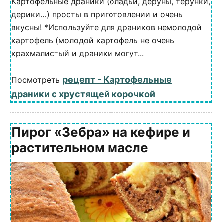
Картофельные драники (оладьи, деруны, терунки,
дерики…) просты в приготовлении и очень
вкусны! *Используйте для драников немолодой
картофель (молодой картофель не очень
крахмалистый и драники могут...
рецепт - Картофельные
Посмотреть
драники с хрустящей корочкой
Пирог «Зебра» на кефире и
растительном масле