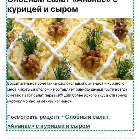
курицей и сыром
Восхитительное сочетание кисло-сладкого ананаса и куриного
мяса никого за столом не оставляет равнодушным! Гости всегда
сметают этот салат первым😉 Для более яркого вкуса отварную
курочку можно заменить копчёной.
рецепт - Слоёный салат
Посмотреть
«Ананас» с курицей и сыром