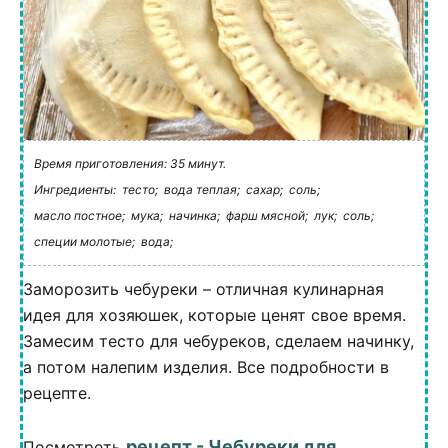
Время приготовления: 35 минут.
Ингредиенты:
тесто;
вода теплая;
сахар;
соль;
масло постное;
мука;
начинка;
фарш мясной;
лук;
соль;
специи молотые;
вода;
Заморозить чебуреки – отличная кулинарная
идея для хозяюшек, которые ценят свое время.
Замесим тесто для чебуреков, сделаем начинку,
а потом налепим изделия. Все подробности в
рецепте.
рецепт - Чебуреки для
Посмотреть