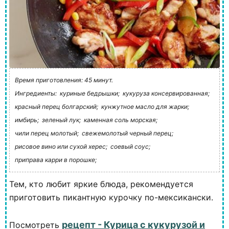
Время приготовления: 45 минут.
Ингредиенты:
куриные бедрышки;
кукуруза консервированная;
красный перец болгарский;
кунжутное масло для жарки;
имбирь;
зеленый лук;
каменная соль морская;
чили перец молотый;
свежемолотый черный перец;
рисовое вино или сухой херес;
соевый соус;
приправа карри в порошке;
Тем, кто любит яркие блюда, рекомендуется
приготовить пикантную курочку по-мексикански.
рецепт - Курица с кукурузой и
Посмотреть