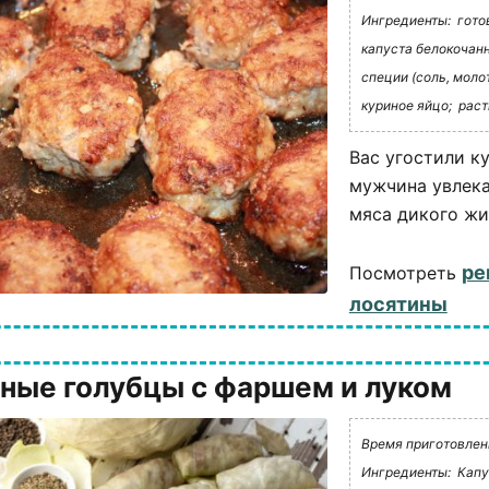
Ингредиенты:
гото
капуста белокочанн
специи (соль, моло
куриное яйцо;
раст
Вас угостили к
мужчина увлека
мяса дикого жив
ре
Посмотреть
лосятины
ные голубцы с фаршем и луком
Время приготовлени
Ингредиенты:
Капу