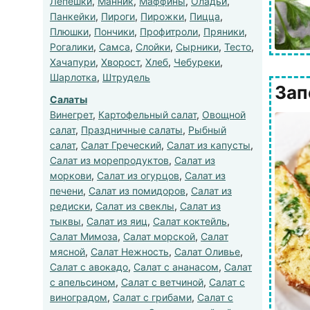
Лепешки
,
Манник
,
Маффины
,
Оладьи
,
Панкейки
,
Пироги
,
Пирожки
,
Пицца
,
Плюшки
,
Пончики
,
Профитроли
,
Пряники
,
Рогалики
,
Самса
,
Слойки
,
Сырники
,
Тесто
,
Хачапури
,
Хворост
,
Хлеб
,
Чебуреки
,
Шарлотка
,
Штрудель
Зап
Салаты
Винегрет
,
Картофельный салат
,
Овощной
салат
,
Праздничные салаты
,
Рыбный
салат
,
Салат Греческий
,
Салат из капусты
,
Салат из морепродуктов
,
Салат из
моркови
,
Салат из огурцов
,
Салат из
печени
,
Салат из помидоров
,
Салат из
редиски
,
Салат из свеклы
,
Салат из
тыквы
,
Салат из яиц
,
Салат коктейль
,
Салат Мимоза
,
Салат морской
,
Салат
мясной
,
Салат Нежность
,
Салат Оливье
,
Салат с авокадо
,
Салат с ананасом
,
Салат
с апельсином
,
Салат с ветчиной
,
Салат с
виноградом
,
Салат с грибами
,
Салат с