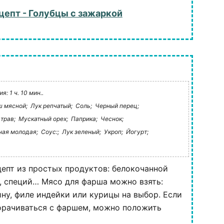
цепт - Голубцы с зажаркой
: 1 ч. 10 мин..
 мясной;
Лук репчатый;
Соль;
Черный перец;
трав;
Мускатный орех;
Паприка;
Чеснок;
ная молодая;
Соус:;
Лук зеленый;
Укроп;
Йогурт;
епт из простых продуктов: белокочанной
, специй… Мясо для фарша можно взять:
ну, филе индейки или курицы на выбор. Если
орачиваться с фаршем, можно положить