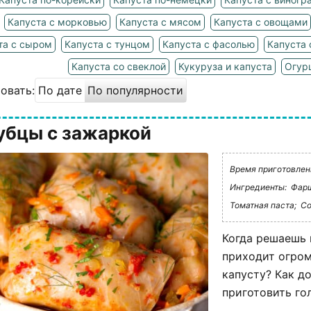
Капуста с морковью
Капуста с мясом
Капуста с овощами
та с сыром
Капуста с тунцом
Капуста с фасолью
Капуста 
Капуста со свеклой
Кукуруза и капуста
Огур
овать:
По дате
По популярности
убцы с зажаркой
Время приготовлени
Ингредиенты:
Фарш
Томатная паста;
Со
Когда решаешь 
приходит огром
капусту? Как д
приготовить го