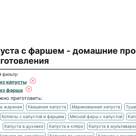
уста с фаршем
- домашние пр
готовления
 фильтр:
из капусты
из фарша
жно приготовить:
та жареная
Квашеная капуста
Маринованная капуста
Туше
Котлеты с капустой и фаршем
Мясной фарш с капустой
Кап
Капуста в духовке
Капуста в кляре
Капуста в мультиварк
Капуста по-корейски
Капуста по-немецки
Капуста с виногр