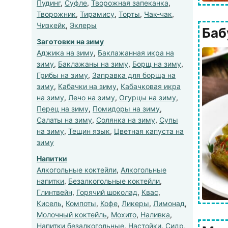
Пудинг
,
Суфле
,
Творожная запеканка
,
Творожник
,
Тирамису
,
Торты
,
Чак-чак
,
Чизкейк
,
Эклеры
Баб
Заготовки на зиму
Аджика на зиму
,
Баклажанная икра на
зиму
,
Баклажаны на зиму
,
Борщ на зиму
,
Грибы на зиму
,
Заправка для борща на
зиму
,
Кабачки на зиму
,
Кабачковая икра
на зиму
,
Лечо на зиму
,
Огурцы на зиму
,
Перец на зиму
,
Помидоры на зиму
,
Салаты на зиму
,
Солянка на зиму
,
Супы
на зиму
,
Тещин язык
,
Цветная капуста на
зиму
Напитки
Алкогольные коктейли
,
Алкогольные
напитки
,
Безалкогольные коктейли
,
Глинтвейн
,
Горячий шоколад
,
Квас
,
Кисель
,
Компоты
,
Кофе
,
Ликеры
,
Лимонад
,
Молочный коктейль
,
Мохито
,
Наливка
,
Напитки безалкогольные
,
Настойки
,
Сидр
,