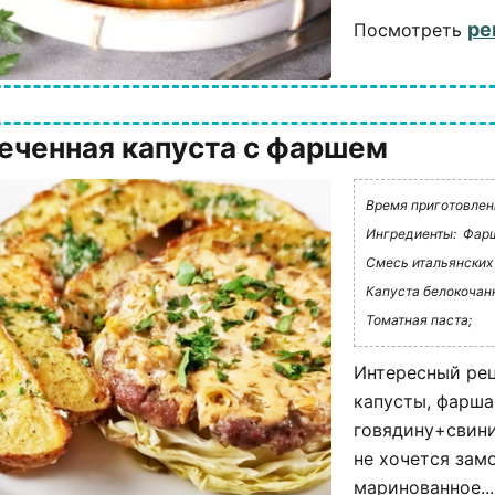
ре
Посмотреть
еченная капуста с фаршем
Время приготовления
Ингредиенты:
Фарш
Смесь итальянских 
Капуста белокочан
Томатная паста;
Интересный рец
капусты, фарша
говядину+свини
не хочется зам
маринованное...