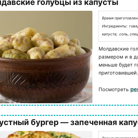
давские голубцы из капусты
Время приготовления
Ингредиенты:
говя
капуста;
соль, спец
Молдавские гол
размером и в д
меньше будет г
приготовившей.
ре
Посмотреть
устный бургер — запеченная кап