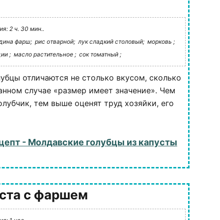
: 2 ч. 30 мин..
дина фарш;
рис отварной;
лук сладкий столовый;
морковь ;
ии ;
масло растительное ;
сок томатный ;
убцы отличаются не столько вкусом, сколько
анном случае «размер имеет значение». Чем
олубчик, тем выше оценят труд хозяйки, его
цепт - Молдавские голубцы из капусты
уста с фаршем