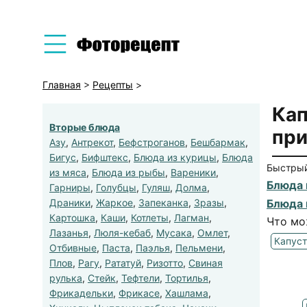
Главная
>
Рецепты
>
Кап
Вторые блюда
при
Азу
,
Антрекот
,
Бефстроганов
,
Бешбармак
,
Бигус
,
Бифштекс
,
Блюда из курицы
,
Блюда
Быстрый
из мяса
,
Блюда из рыбы
,
Вареники
,
Блюда 
Гарниры
,
Голубцы
,
Гуляш
,
Долма
,
Драники
,
Жаркое
,
Запеканка
,
Зразы
,
Блюда 
Картошка
,
Каши
,
Котлеты
,
Лагман
,
Что мо
Лазанья
,
Люля-кебаб
,
Мусака
,
Омлет
,
Капус
Отбивные
,
Паста
,
Паэлья
,
Пельмени
,
Плов
,
Рагу
,
Рататуй
,
Ризотто
,
Свиная
рулька
,
Стейк
,
Тефтели
,
Тортилья
,
Фрикадельки
,
Фрикасе
,
Хашлама
,