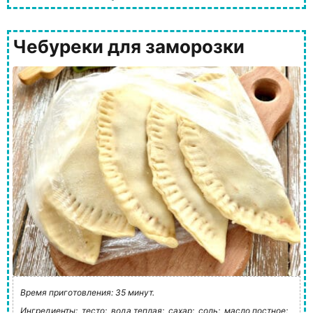
Чебуреки для заморозки
Время приготовления: 35 минут.
Ингредиенты:
тесто;
вода теплая;
сахар;
соль;
масло постное;