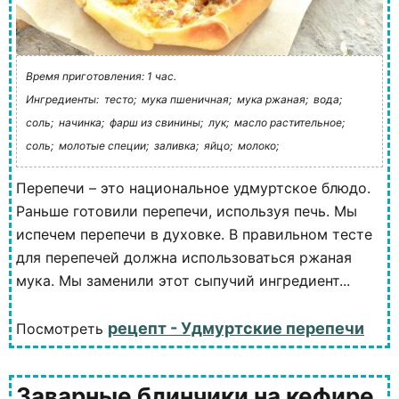
Время приготовления: 1 час.
Ингредиенты:
тесто;
мука пшеничная;
мука ржаная;
вода;
соль;
начинка;
фарш из свинины;
лук;
масло растительное;
соль;
молотые специи;
заливка;
яйцо;
молоко;
Перепечи – это национальное удмуртское блюдо.
Раньше готовили перепечи, используя печь. Мы
испечем перепечи в духовке. В правильном тесте
для перепечей должна использоваться ржаная
мука. Мы заменили этот сыпучий ингредиент...
рецепт - Удмуртские перепечи
Посмотреть
Заварные блинчики на кефире