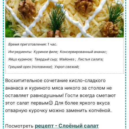
Время приготовления: 1 час.
Ингредиенты:
Куриное филе;
Консервированный ананас;
Яйцо куриное;
Твердый сыр;
Майонез ;
Листья салата;
Грецкий орех (половинки);
Укроп свежий;
Восхитительное сочетание кисло-сладкого
ананаса и куриного мяса никого за столом не
оставляет равнодушным! Гости всегда сметают
этот салат первым😉 Для более яркого вкуса
отварную курочку можно заменить копчёной.
рецепт - Слоёный салат
Посмотреть