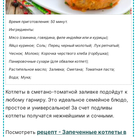
Время приготовления: 50 минут.
Ингредиенты:
Мясо (свинина, говядина, филе индейки или и курицы);
Яйцо куриное;
Соль;
Перец черный молотый;
Лук репчатый;
Чеснок;
Молоко;
Корочка черствого хлеба (горбушка);
Панировочные сухари (для обвалки котлет);
Растительное масло;
Заливка;
Сметана;
Томатная паста;
Вода;
Мука;
Котлеты в сметано-томатной заливке подойдут к
любому гарниру. Это идеальное семейное блюдо,
простое и универсальное! За счет подливы
котлеты получатся нежнейшими и сочными.
рецепт - Запеченные котлеты в
Посмотреть