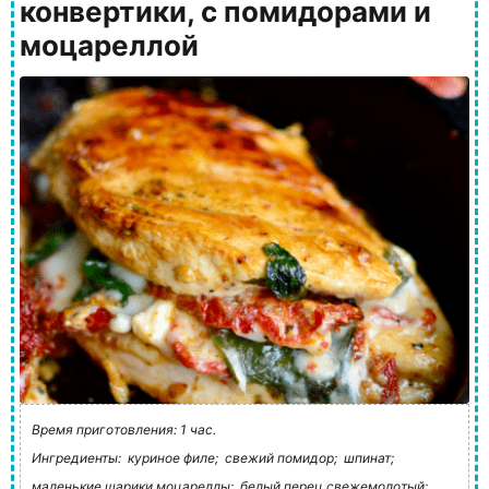
конвертики, с помидорами и
моцареллой
Время приготовления: 1 час.
Ингредиенты:
куриное филе;
свежий помидор;
шпинат;
маленькие шарики моцареллы;
белый перец свежемолотый;