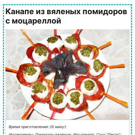
Канапе из вяленых помидоров
с моцареллой
Время приготовления: 20 минут.
Ингредиенты:
Помидоры вяленые;
Моцарелла;
Соус "Песто";