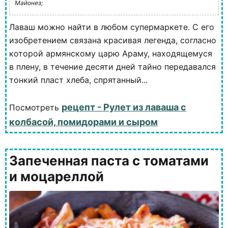
Майонез;
Лаваш можно найти в любом супермаркете. С его
изобретением связана красивая легенда, согласно
которой армянскому царю Араму, находящемуся
в плену, в течение десяти дней тайно передавался
тонкий пласт хлеба, спрятанный...
рецепт - Рулет из лаваша с
Посмотреть
колбасой, помидорами и сыром
Запеченная паста с томатами
и моцареллой