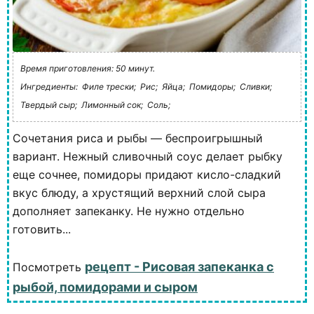
Время приготовления: 50 минут.
Ингредиенты:
Филе трески;
Рис;
Яйца;
Помидоры;
Сливки;
Твердый сыр;
Лимонный сок;
Соль;
Сочетания риса и рыбы — беспроигрышный
вариант. Нежный сливочный соус делает рыбку
еще сочнее, помидоры придают кисло-сладкий
вкус блюду, а хрустящий верхний слой сыра
дополняет запеканку. Не нужно отдельно
готовить...
рецепт - Рисовая запеканка с
Посмотреть
рыбой, помидорами и сыром