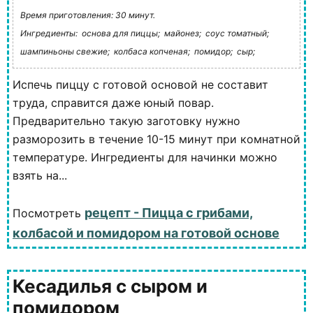
Время приготовления: 30 минут.
Ингредиенты:
основа для пиццы;
майонез;
соус томатный;
шампиньоны свежие;
колбаса копченая;
помидор;
сыр;
Испечь пиццу с готовой основой не составит
труда, справится даже юный повар.
Предварительно такую заготовку нужно
разморозить в течение 10-15 минут при комнатной
температуре. Ингредиенты для начинки можно
взять на...
рецепт - Пицца с грибами,
Посмотреть
колбасой и помидором на готовой основе
Кесадилья с сыром и
помидором