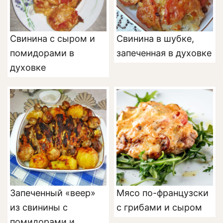
Свинина с сыром и
Свинина в шубке,
помидорами в
запеченная в духовке
духовке
Запеченный «веер»
Мясо по-французски
из свинины с
с грибами и сыром
помидорами и