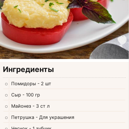
Ингредиенты
Помидоры
- 2 шт
Сыр
- 100 гр
Майонез
- 3 ст л
Петрушка
- Для украшения
Чеснок
- 1 зубчик