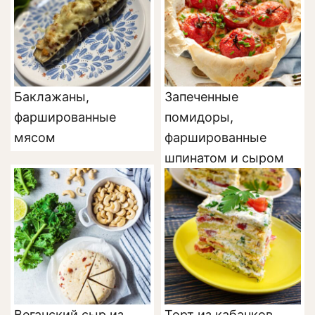
Баклажаны,
Запеченные
фаршированные
помидоры,
мясом
фаршированные
шпинатом и сыром
Веганский сыр из
Торт из кабачков,