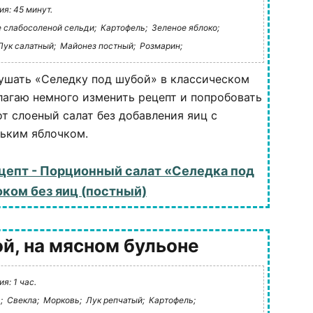
я: 45 минут.
 слабосоленой сельди;
Картофель;
Зеленое яблоко;
Лук салатный;
Майонез постный;
Розмарин;
ушать «Селедку под шубой» в классическом
лагаю немного изменить рецепт и попробовать
от слоеный салат без добавления яиц с
ьким яблочком.
цепт - Порционный салат «Селедка под
оком без яиц (постный)
й, на мясном бульоне
я: 1 час.
;
Свекла;
Морковь;
Лук репчатый;
Картофель;