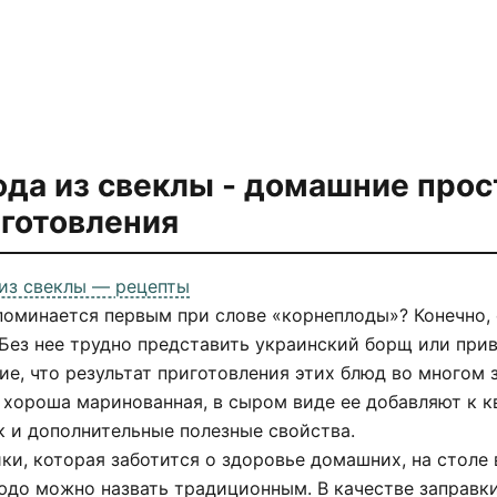
да из свеклы
- домашние прос
готовления
из свеклы — рецепты
поминается первым при слове «корнеплоды»? Конечно, 
 Без нее трудно представить украинский борщ или при
ие, что результат приготовления этих блюд во многом з
 хороша маринованная, в сыром виде ее добавляют к к
к и дополнительные полезные свойства.
йки, которая заботится о здоровье домашних, на столе 
юдо можно назвать традиционным. В качестве заправк