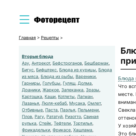
Главная
>
Рецепты
>
Блю
Вторые блюда
при
Азу
,
Антрекот
,
Бефстроганов
,
Бешбармак
,
Бигус
,
Бифштекс
,
Блюда из курицы
,
Блюда
из мяса
,
Блюда из рыбы
,
Вареники
,
Блюда 
Гарниры
,
Голубцы
,
Гуляш
,
Долма
,
Что вс
Драники
,
Жаркое
,
Запеканка
,
Зразы
,
месте.
Картошка
,
Каши
,
Котлеты
,
Лагман
,
вниман
Лазанья
,
Люля-кебаб
,
Мусака
,
Омлет
,
Свекла
Отбивные
,
Паста
,
Паэлья
,
Пельмени
,
Плов
,
Рагу
,
Рататуй
,
Ризотто
,
Свиная
оттено
рулька
,
Стейк
,
Тефтели
,
Тортилья
,
У хозя
Фрикадельки
,
Фрикасе
,
Хашлама
,
Это бл