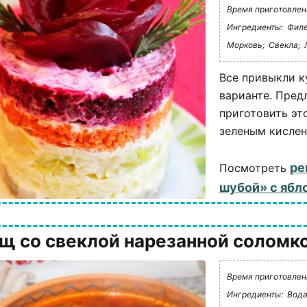
Время приготовлени
Ингредиенты:
Филе
Морковь;
Свекла;
Все привыкли к
варианте. Пред
приготовить эт
зеленым кислен
ре
Посмотреть
шубой» с ябл
щ со свеклой нарезанной соломко
Время приготовлени
Ингредиенты:
Вода