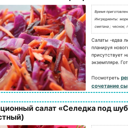
Время приготовлени
Ингредиенты:
морк
сметана ;
чеснок;
Салаты -едва л
планируя новог
присутствует н
экземпляре. Гот
ре
Посмотреть
сочетание сы
ционный салат «Селедка под шуб
стный)