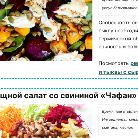
уксус бальзамичес
Особенность сы
тыкву необходим
термической об
сочность и боль
ре
Посмотреть
и тыквы с сы
щной салат со свининой «Чафан»
Время приготовлени
Ингредиенты:
мясо
сметана;
чеснок;