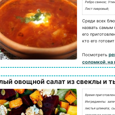
Ребро свиное;
Утин
Лист лавровый;
Среди всех блю
назвать самым 
его приготовле
кто его готовит
ре
Посмотреть
соломкой, на
лый овощной салат из свеклы и 
Время приготовлени
Ингредиенты:
запе
листья шпината;
сы
ароматное масло о