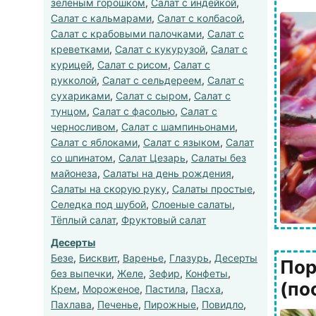
зеленым горошком
,
Салат с индейкой
,
Салат с кальмарами
,
Салат с колбасой
,
Салат с крабовыми палочками
,
Салат с
креветками
,
Салат с кукурузой
,
Салат с
курицей
,
Салат с рисом
,
Салат с
рукколой
,
Салат с сельдереем
,
Салат с
сухариками
,
Салат с сыром
,
Салат с
тунцом
,
Салат с фасолью
,
Салат с
черносливом
,
Салат с шампиньонами
,
Салат с яблоками
,
Салат с языком
,
Салат
со шпинатом
,
Салат Цезарь
,
Салаты без
майонеза
,
Салаты на день рождения
,
Салаты на скорую руку
,
Салаты простые
,
Селедка под шубой
,
Слоеные салаты
,
Тёплый салат
,
Фруктовый салат
Десерты
Безе
,
Бисквит
,
Варенье
,
Глазурь
,
Десерты
Пор
без выпечки
,
Желе
,
Зефир
,
Конфеты
,
(по
Крем
,
Мороженое
,
Пастила
,
Пасха
,
Пахлава
,
Печенье
,
Пирожные
,
Повидло
,