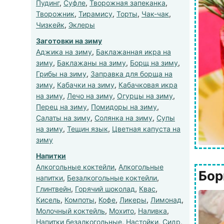
Пудинг
,
Суфле
,
Творожная запеканка
,
Творожник
,
Тирамису
,
Торты
,
Чак-чак
,
Чизкейк
,
Эклеры
Заготовки на зиму
Аджика на зиму
,
Баклажанная икра на
зиму
,
Баклажаны на зиму
,
Борщ на зиму
,
Грибы на зиму
,
Заправка для борща на
зиму
,
Кабачки на зиму
,
Кабачковая икра
на зиму
,
Лечо на зиму
,
Огурцы на зиму
,
Перец на зиму
,
Помидоры на зиму
,
Салаты на зиму
,
Солянка на зиму
,
Супы
на зиму
,
Тещин язык
,
Цветная капуста на
зиму
Напитки
Алкогольные коктейли
,
Алкогольные
Бор
напитки
,
Безалкогольные коктейли
,
Глинтвейн
,
Горячий шоколад
,
Квас
,
Кисель
,
Компоты
,
Кофе
,
Ликеры
,
Лимонад
,
Молочный коктейль
,
Мохито
,
Наливка
,
Напитки безалкогольные
,
Настойки
,
Сидр
,