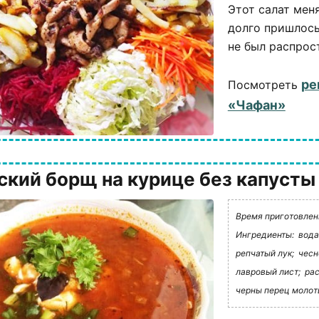
Этот салат мен
долго пришлось
не был распрос
ре
Посмотреть
«Чафан»
ский борщ на курице без капусты
Время приготовления
Ингредиенты:
вода
репчатый лук;
чесн
лавровый лист;
рас
черны перец молот