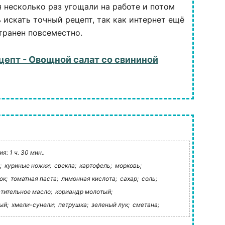
я несколько раз угощали на работе и потом
 искать точный рецепт, так как интернет ещё
транен повсеместно.
цепт - Овощной салат со свининой
: 1 ч. 30 мин..
;
куриные ножки;
свекла;
картофель;
морковь;
ок;
томатная паста;
лимонная кислота;
сахар;
соль;
тительное масло;
кориандр молотый;
ый;
хмели-сунели;
петрушка;
зеленый лук;
сметана;