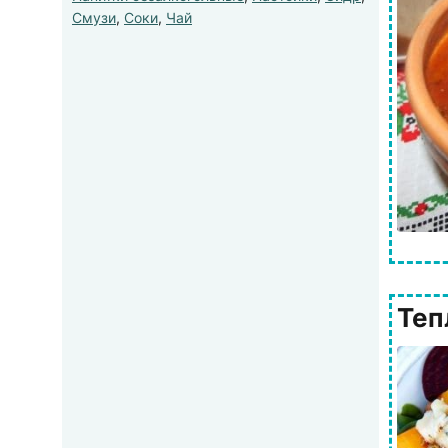
Смузи
,
Соки
,
Чай
Теп