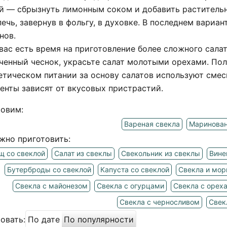
й — сбрызнуть лимонным соком и добавить растительн
печь, завернув в фольгу, в духовке. В последнем вариа
нов.
 вас есть время на приготовление более сложного салат
ченный чеснок, украсьте салат молотыми орехами. Поль
етическом питании за основу салатов используют смес
енты зависят от вкусовых пристрастий.
товим:
Вареная свекла
Маринован
жно приготовить:
щ со свеклой
Салат из свеклы
Свекольник из свеклы
Вине
Бутерброды со свеклой
Капуста со свеклой
Свекла и мор
Свекла с майонезом
Свекла с огурцами
Свекла с орех
Свекла с черносливом
Свек
овать:
По дате
По популярности