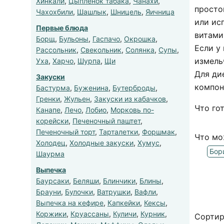
Хинкали
,
Цыпленок табака
,
Чанахи
,
просто
Чахохбили
,
Шашлык
,
Шницель
,
Яичница
или ис
Первые блюда
витами
Борщ
,
Бульоны
,
Гаспачо
,
Окрошка
,
Если у
Рассольник
,
Свекольник
,
Солянка
,
Супы
,
измель
Уха
,
Харчо
,
Шурпа
,
Щи
Для ди
Закуски
компон
Бастурма
,
Буженина
,
Бутерброды
,
Гренки
,
Жульен
,
Закуски из кабачков
,
Что го
Канапе
,
Лечо
,
Лобио
,
Морковь по-
корейски
,
Печеночный паштет
,
Печеночный торт
,
Тарталетки
,
Форшмак
,
Что мо
Холодец
,
Холодные закуски
,
Хумус
,
Бор
Шаурма
Выпечка
Баурсаки
,
Беляши
,
Блинчики
,
Блины
,
Брауни
,
Булочки
,
Ватрушки
,
Вафли
,
Выпечка на кефире
,
Капкейки
,
Кексы
,
Коржики
,
Круассаны
,
Куличи
,
Курник
,
Сортир