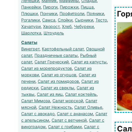
Лепешки
,
Манник
,
Маффины
,
Оладьи
,
Панкейки
,
Пироги
,
Пирожки
,
Пицца
,
Гор
Плюшки
,
Пончики
,
Профитроли
,
Пряники
,
Рогалики
,
Самса
,
Слойки
,
Сырники
,
Тесто
,
Хачапури
,
Хворост
,
Хлеб
,
Чебуреки
,
Шарлотка
,
Штрудель
Салаты
Винегрет
,
Картофельный салат
,
Овощной
салат
,
Праздничные салаты
,
Рыбный
салат
,
Салат Греческий
,
Салат из капусты
,
Салат из морепродуктов
,
Салат из
моркови
,
Салат из огурцов
,
Салат из
печени
,
Салат из помидоров
,
Салат из
редиски
,
Салат из свеклы
,
Салат из
тыквы
,
Салат из яиц
,
Салат коктейль
,
Салат Мимоза
,
Салат морской
,
Салат
мясной
,
Салат Нежность
,
Салат Оливье
,
Салат с авокадо
,
Салат с ананасом
,
Салат
с апельсином
,
Салат с ветчиной
,
Салат с
виноградом
,
Салат с грибами
,
Салат с
Сал