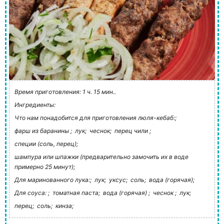
Время приготовления: 1 ч. 15 мин..
Ингредиенты:
Что нам понадобится для приготовления люля-кебаб:;
фарш из баранины ;
лук;
чеснок;
перец чили ;
специи (соль, перец);
шампура или шпажки (предварительно замочить их в воде
примерно 25 минут);
Для маринованного лука:;
лук;
уксус;
соль;
вода (горячая);
Для соуса: ;
томатная паста;
вода (горячая) ;
чеснок ;
лук;
перец;
соль;
кинза;