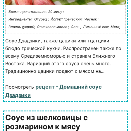
Время приготовления: 20 минут.
Ингредиенты:
Огурец ;
Йогурт греческий;
Чеснок ;
Зелень (укроп);
Оливковое масло ;
Соль ;
Лимонный сок;
Мята;
Соус Дзадзики, также цацики или тцатцики —
блюдо греческой кухни. Распространен также по
всему Средиземноморью и странам Ближнего
Востока. Вариаций этого соуса очень много.
Традиционно цацики подают с мясом на...
рецепт - Домашний соус
Посмотреть
Дзадзики
Соус из шелковицы с
розмарином к мясу