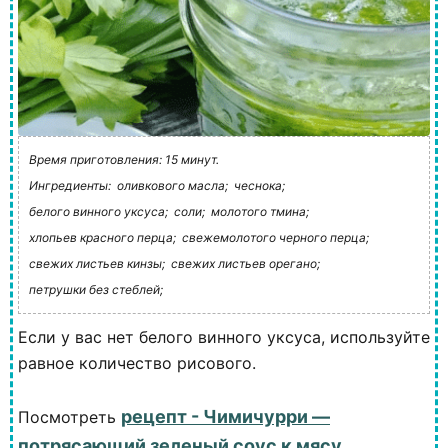
Время приготовления: 15 минут.
Ингредиенты:
оливкового масла;
чеснока;
белого винного уксуса;
соли;
молотого тмина;
хлопьев красного перца;
свежемолотого черного перца;
свежих листьев кинзы;
свежих листьев орегано;
петрушки без стеблей;
Если у вас нет белого винного уксуса, используйте
равное количество рисового.
рецепт - Чимичурри —
Посмотреть
потрясающий зеленый соус к мясу