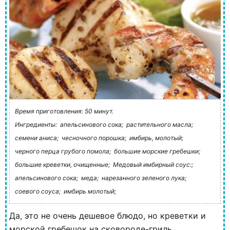
Время приготовления: 50 минут.
Ингредиенты:
апельсинового сока;
растительного масла;
семени аниса;
чесночного порошка;
имбирь, молотый;
черного перца грубого помола;
большие морские гребешки;
большие креветки, очищенные;
Медовый имбирный соус:;
апельсинового сока;
меда;
нарезанного зеленого лука;
соевого соуса;
имбирь молотый;
Да, это не очень дешевое блюдо, но креветки и
морской гребешок на сковороде-гриль