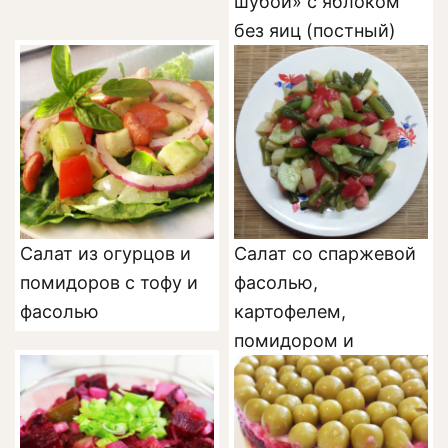
шубой» с яблоком
без яиц (постный)
Салат из огурцов и
Салат со спаржевой
помидоров с тофу и
фасолью,
фасолью
картофелем,
помидором и
огурцом