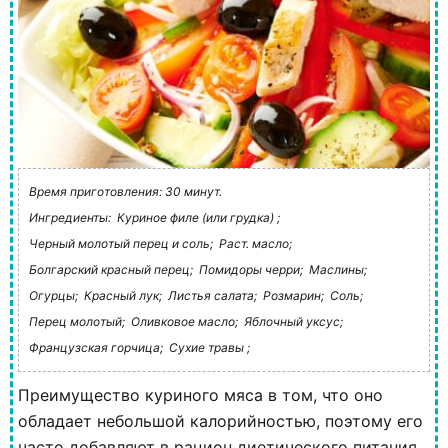
Время приготовления: 30 минут.
Ингредиенты:
Куриное филе (или грудка) ;
Черный молотый перец и соль;
Раст. масло;
Болгарский красный перец;
Помидоры черри;
Маслины;
Огурцы;
Красный лук;
Листья салата;
Розмарин;
Соль;
Перец молотый;
Оливковое масло;
Яблочный уксус;
Французская горчица;
Сухие травы ;
Преимущество куриного мяса в том, что оно
обладает небольшой калорийностью, поэтому его
часто добавляют в рацион диетического питания.