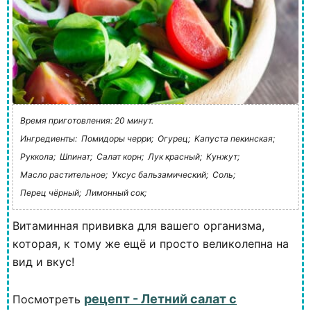
Время приготовления: 20 минут.
Ингредиенты:
Помидоры черри;
Огурец;
Капуста пекинская;
Руккола;
Шпинат;
Салат корн;
Лук красный;
Кунжут;
Масло растительное;
Уксус бальзамический;
Соль;
Перец чёрный;
Лимонный сок;
Витаминная прививка для вашего организма,
которая, к тому же ещё и просто великолепна на
вид и вкус!
рецепт - Летний салат с
Посмотреть