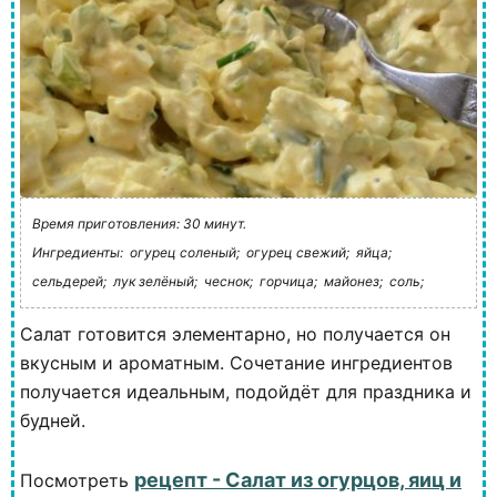
Время приготовления: 30 минут.
Ингредиенты:
огурец соленый;
огурец свежий;
яйца;
сельдерей;
лук зелёный;
чеснок;
горчица;
майонез;
соль;
Салат готовится элементарно, но получается он
вкусным и ароматным. Сочетание ингредиентов
получается идеальным, подойдёт для праздника и
будней.
рецепт - Салат из огурцов, яиц и
Посмотреть