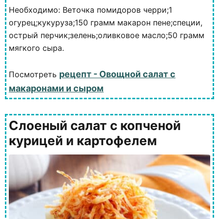
Необходимо: Веточка помидоров черри;1
огурец;кукуруза;150 грамм макарон пене;специи,
острый перчик;зелень;оливковое масло;50 грамм
мягкого сыра.
рецепт - Овощной салат с
Посмотреть
макаронами и сыром
Слоеный салат с копченой
курицей и картофелем