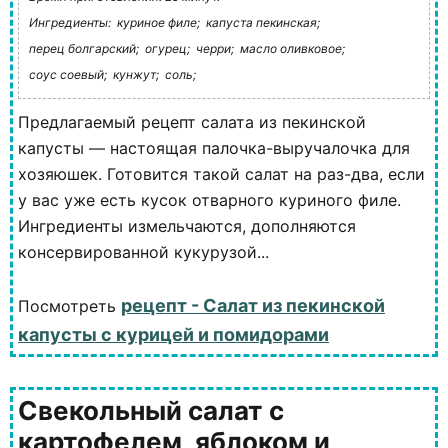
Ингредиенты:
куриное филе;
капуста пекинская;
перец болгарский;
огурец;
черри;
масло оливковое;
соус соевый;
кунжут;
соль;
Предлагаемый рецепт салата из пекинской
капусты — настоящая палочка-выручалочка для
хозяюшек. Готовится такой салат на раз-два, если
у вас уже есть кусок отварного куриного филе.
Ингредиенты измельчаются, дополняются
консервированной кукурузой...
рецепт - Салат из пекинской
Посмотреть
капусты с курицей и помидорами
Свекольный салат с
картофелем, яблоком и