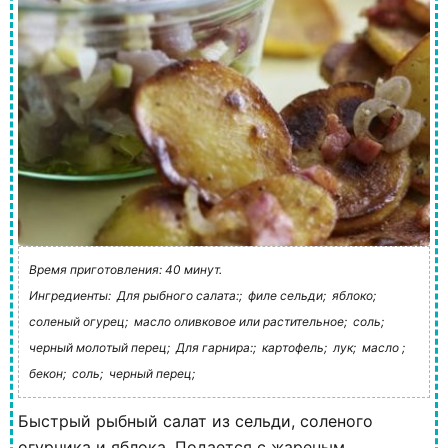
Время приготовления: 40 минут.
Ингредиенты:
Для рыбного салата:;
филе сельди;
яблоко;
соленый огурец;
масло оливковое или растительное;
соль;
черный молотый перец;
Для гарнира:;
картофель;
лук;
масло ;
бекон;
соль;
черный перец;
Быстрый рыбный салат из сельди, соленого
огурчика и яблока. Подается с жареным