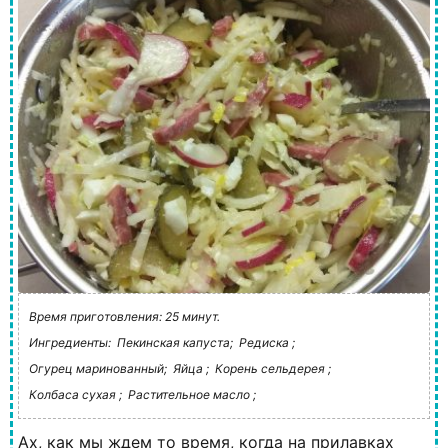
Время приготовления: 25 минут.
Ингредиенты:
Пекинская капуста;
Редиска ;
Огурец маринованный;
Яйца ;
Корень сельдерея ;
Колбаса сухая ;
Растительное масло ;
Ах, как мы ждем то время, когда на прилавках