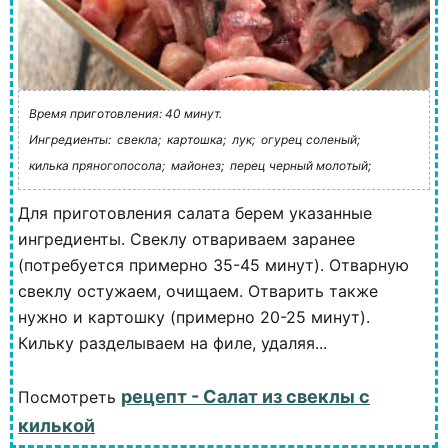
Время приготовления: 40 минут.
Ингредиенты:
свекла;
картошка;
лук;
огурец соленый;
килька пряногопосола;
майонез;
перец черный молотый;
Для приготовления салата берем указанные
ингредиенты. Свеклу отвариваем заранее
(потребуется примерно 35-45 минут). Отварную
свеклу остужаем, очищаем. Отварить также
нужно и картошку (примерно 20-25 минут).
Кильку разделываем на филе, удаляя...
рецепт - Салат из свеклы с
Посмотреть
килькой