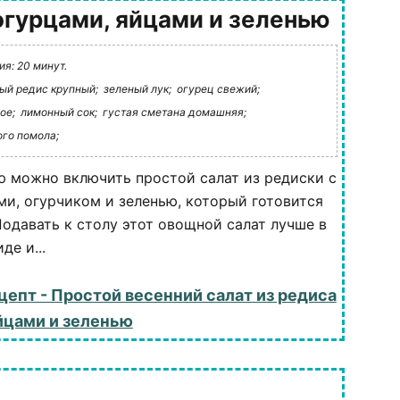
огурцами, яйцами и зеленью
я: 20 минут.
ый редис крупный;
зеленый лук;
огурец свежий;
ое;
лимонный сок;
густая сметана домашняя;
ого помола;
ю можно включить простой салат из редиски с
и, огурчиком и зеленью, который готовится
Подавать к столу этот овощной салат лучше в
е и...
цепт - Простой весенний салат из редиса
яйцами и зеленью