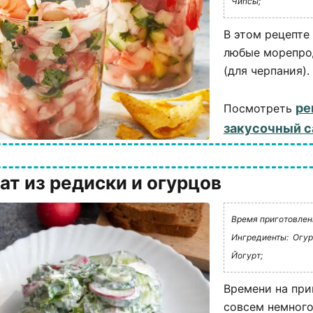
Чипсы;
В этом рецепте
любые морепрод
(для черпания).
ре
Посмотреть
закусочный с
ат из редиски и огурцов
Время приготовлени
Ингредиенты:
Огур
Йогурт;
Времени на при
совсем немного