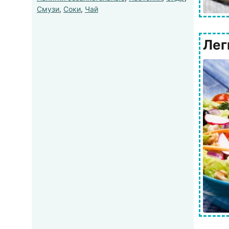
Смузи
,
Соки
,
Чай
Лег