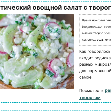
тический овощной салат с творо
Время приготовлени
Ингредиенты:
сочн
мягкий творог обез
каменная соль тон
Как говорилось 
входит редиска
разных микроэл
для нормальной
самое...
ре
Посмотреть
творогом