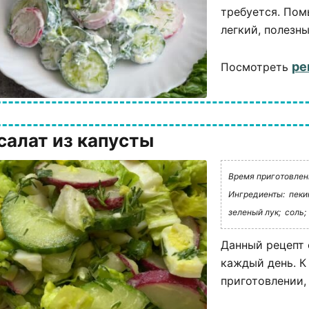
требуется. Пом
легкий, полезны
ре
Посмотреть
салат из капусты
Время приготовлени
Ингредиенты:
пеки
зеленый лук;
соль;
Данный рецепт 
каждый день. К
приготовлении,