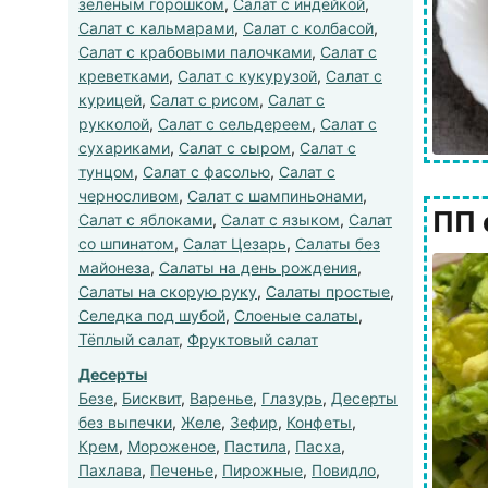
зеленым горошком
,
Салат с индейкой
,
Салат с кальмарами
,
Салат с колбасой
,
Салат с крабовыми палочками
,
Салат с
креветками
,
Салат с кукурузой
,
Салат с
курицей
,
Салат с рисом
,
Салат с
рукколой
,
Салат с сельдереем
,
Салат с
сухариками
,
Салат с сыром
,
Салат с
тунцом
,
Салат с фасолью
,
Салат с
черносливом
,
Салат с шампиньонами
,
ПП 
Салат с яблоками
,
Салат с языком
,
Салат
со шпинатом
,
Салат Цезарь
,
Салаты без
майонеза
,
Салаты на день рождения
,
Салаты на скорую руку
,
Салаты простые
,
Селедка под шубой
,
Слоеные салаты
,
Тёплый салат
,
Фруктовый салат
Десерты
Безе
,
Бисквит
,
Варенье
,
Глазурь
,
Десерты
без выпечки
,
Желе
,
Зефир
,
Конфеты
,
Крем
,
Мороженое
,
Пастила
,
Пасха
,
Пахлава
,
Печенье
,
Пирожные
,
Повидло
,