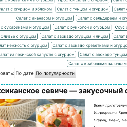
Салат с огурцом и яблоком
Салат с тунцом и огурцом
Салат 
Салат с ананасом и огурцом
Салат с сельдереем и о
 с сухариками и огурцом
Салат с рукколой и огурцом
Соус 
 Оливье с огурцом
Салат с авокадо огурцом и яйцом
Салат 
лат нежность с огурцом
Салат с авокадо креветками и огурц
алат из пекинской капусты с огурцом
Салат с авокадо тунцо
Салат с крабовыми палочкам
овать:
По дате
По популярности
сиканское севиче — закусочный 
Время приготовлени
Ингредиенты:
Крев
Огурец;
Редис;
Че