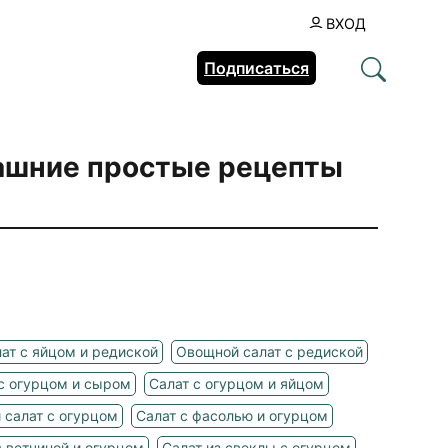
ВХОД
Подписаться
ашние простые рецепты
ат с яйцом и редиской
Овощной салат с редиской
с огурцом и сыром
Салат с огурцом и яйцом
 салат с огурцом
Салат с фасолью и огурцом
с ветчиной и огурцом
Салат из свеклы с огурцом