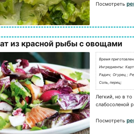
ре
Посмотреть
ат из красной рыбы с овощами
Время приготовлени
Ингредиенты:
Карт
Радич;
Огурец ;
Ре
Соль, перец;
Легкий, но в т
слабосоленой р
ре
Посмотреть