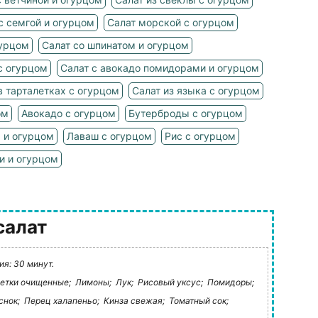
с семгой и огурцом
Салат морской с огурцом
гурцом
Салат со шпинатом и огурцом
с огурцом
Салат с авокадо помидорами и огурцом
в тарталетках с огурцом
Салат из языка с огурцом
ом
Авокадо с огурцом
Бутерброды с огурцом
м и огурцом
Лаваш с огурцом
Рис с огурцом
и и огурцом
салат
я: 30 минут.
етки очищенные;
Лимоны;
Лук;
Рисовый уксус;
Помидоры;
снок;
Перец халапеньо;
Кинза свежая;
Томатный сок;