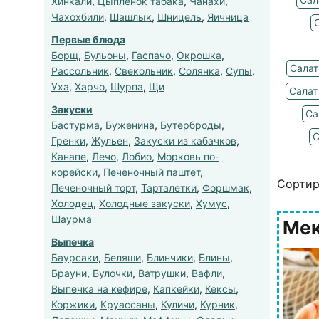
Хинкали
,
Цыпленок табака
,
Чанахи
,
Чахохбили
,
Шашлык
,
Шницель
,
Яичница
Первые блюда
Борщ
,
Бульоны
,
Гаспачо
,
Окрошка
,
Салат
Рассольник
,
Свекольник
,
Солянка
,
Супы
,
Уха
,
Харчо
,
Шурпа
,
Щи
Салат
Закуски
Са
Бастурма
,
Буженина
,
Бутерброды
,
С
Гренки
,
Жульен
,
Закуски из кабачков
,
Канапе
,
Лечо
,
Лобио
,
Морковь по-
корейски
,
Печеночный паштет
,
Сортир
Печеночный торт
,
Тарталетки
,
Форшмак
,
Холодец
,
Холодные закуски
,
Хумус
,
Шаурма
Мек
Выпечка
Баурсаки
,
Беляши
,
Блинчики
,
Блины
,
Брауни
,
Булочки
,
Ватрушки
,
Вафли
,
Выпечка на кефире
,
Капкейки
,
Кексы
,
Коржики
,
Круассаны
,
Куличи
,
Курник
,