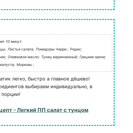
я: 10 минут.
цы;
Листья салата;
Помидоры Черри ;
Редис;
чек;
Оливковое масло;
Тунец маринованый;
Грецкие орехи;
капуста;
Морковь ;
атик легко, быстро а главное дёшево!
редиентов выбираем индивидуально, в
 порции!
цепт - Легкий ПП салат с тунцом