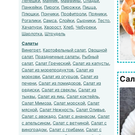
Лепешки
,
Манник
,
Маффины
,
Оладьи
,
Панкейки
,
Пироги
,
Пирожки
,
Пицца
,
Плюшки
,
Пончики
,
Профитроли
,
Пряники
,
Рогалики
,
Самса
,
Слойки
,
Сырники
,
Тесто
,
Хачапури
,
Хворост
,
Хлеб
,
Чебуреки
,
Шарлотка
,
Штрудель
Салаты
Винегрет
,
Картофельный салат
,
Овощной
салат
,
Праздничные салаты
,
Рыбный
салат
,
Салат Греческий
,
Салат из капусты
,
Салат из морепродуктов
,
Салат из
моркови
,
Салат из огурцов
,
Салат из
Сал
печени
,
Салат из помидоров
,
Салат из
редиски
,
Салат из свеклы
,
Салат из
тыквы
,
Салат из яиц
,
Салат коктейль
,
Салат Мимоза
,
Салат морской
,
Салат
мясной
,
Салат Нежность
,
Салат Оливье
,
Салат с авокадо
,
Салат с ананасом
,
Салат
с апельсином
,
Салат с ветчиной
,
Салат с
виноградом
,
Салат с грибами
,
Салат с