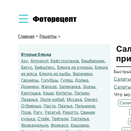
Главная
>
Рецепты
>
Сал
Вторые блюда
при
Азу
,
Антрекот
,
Бефстроганов
,
Бешбармак
,
Бигус
,
Бифштекс
,
Блюда из курицы
,
Блюда
Быстрый
из мяса
,
Блюда из рыбы
,
Вареники
,
Салаты
Гарниры
,
Голубцы
,
Гуляш
,
Долма
,
Драники
,
Жаркое
,
Запеканка
,
Зразы
,
Салаты
Картошка
,
Каши
,
Котлеты
,
Лагман
,
Что мо
Лазанья
,
Люля-кебаб
,
Мусака
,
Омлет
,
Салат
Отбивные
,
Паста
,
Паэлья
,
Пельмени
,
Плов
,
Рагу
,
Рататуй
,
Ризотто
,
Свиная
рулька
,
Стейк
,
Тефтели
,
Тортилья
,
Фрикадельки
,
Фрикасе
,
Хашлама
,
Сал