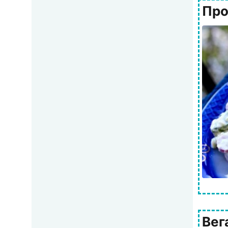
Про
Вег