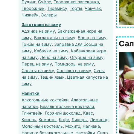
Пудинг
,
Суфле
,
Творожная запеканка
,
Творожник
,
Тирамису
,
Торты
,
Чак-чак
,
Чизкейк
,
Эклеры
Заготовки на зиму
Аджика на зиму
,
Баклажанная икра на
зиму
,
Баклажаны на зиму
,
Борщ на зиму
,
Сал
Грибы на зиму
,
Заправка для борща на
зиму
,
Кабачки на зиму
,
Кабачковая икра
на зиму
,
Лечо на зиму
,
Огурцы на зиму
,
Перец на зиму
,
Помидоры на зиму
,
Салаты на зиму
,
Солянка на зиму
,
Супы
на зиму
,
Тещин язык
,
Цветная капуста на
зиму
Напитки
Алкогольные коктейли
,
Алкогольные
напитки
,
Безалкогольные коктейли
,
Глинтвейн
,
Горячий шоколад
,
Квас
,
Кисель
,
Компоты
,
Кофе
,
Ликеры
,
Лимонад
,
Молочный коктейль
,
Мохито
,
Наливка
,
Напитки безалкогольные
,
Настойки
,
Сидр
,