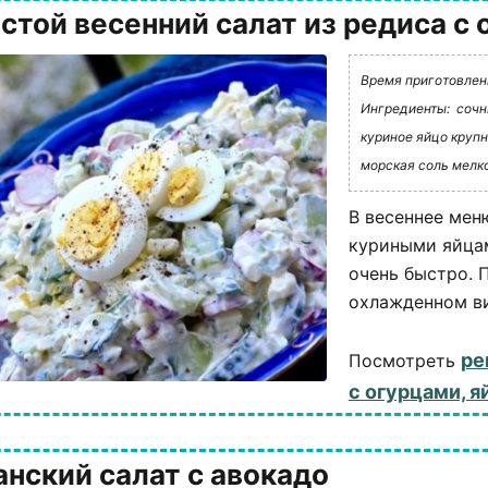
стой весенний салат из редиса с 
Время приготовлени
Ингредиенты:
сочн
куриное яйцо крупн
морская соль мелк
В весеннее мен
куриными яйцам
очень быстро. 
охлажденном вид
ре
Посмотреть
с огурцами, 
анский салат с авокадо