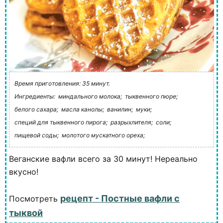
Время приготовления: 35 минут.
Ингредиенты:
миндального молока;
тыквенного пюре;
белого сахара;
масла канолы;
ванилин;
муки;
специй для тыквенного пирога;
разрыхлителя;
соли;
пищевой соды;
молотого мускатного ореха;
Веганские вафли всего за 30 минут! Нереально
вкусно!
рецепт - Постные вафли с
Посмотреть
тыквой