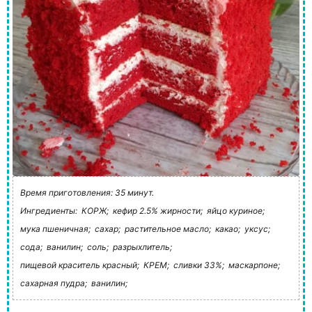
Время приготовления: 35 минут.
Ингредиенты:
КОРЖ;
кефир 2.5% жирности;
яйцо куриное;
мука пшеничная;
сахар;
растительное масло;
какао;
уксус;
сода;
ванилин;
соль;
разрыхлитель;
пищевой краситель красный;
КРЕМ;
сливки 33%;
маскарпоне;
сахарная пудра;
ванилин;