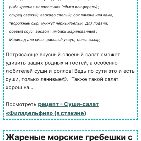
рыба красная малосольная (сёмга или форель) ;
огурец свежий;
авокадо спелый;
сок лимона или лама;
творожный сыр;
кунжут черный/белый;
Для подачи;
соевый соус;
васаби ;
имбирь маринованный ;
Маринад для риса;
рисовый уксус;
соль;
сахар;
Потрясающе вкусный слоёный салат сможет
удивить ваших родных и гостей, а особенно
любителей суши и роллов! Ведь по сути это и есть
суши, только ленивые😉. Также такой салат
хорош на...
рецепт - Суши-салат
Посмотреть
«Филадельфия» (в стакане)
Жареные морские гребешки с