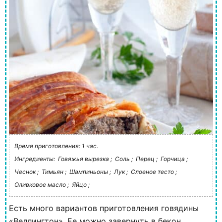
Время приготовления: 1 час.
Ингредиенты:
Говяжья вырезка ;
Соль ;
Перец ;
Горчица ;
Чеснок ;
Тимьян ;
Шампиньоны ;
Лук ;
Слоеное тесто ;
Оливковое масло ;
Яйцо ;
Есть много вариантов приготовления говядины
«Веллингтон». Ее можно завернуть в бекон,