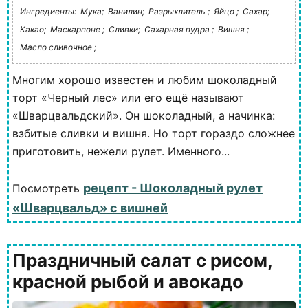
Ингредиенты:
Мука;
Ванилин;
Разрыхлитель ;
Яйцо ;
Сахар;
Какао;
Маскарпоне ;
Сливки;
Сахарная пудра ;
Вишня ;
Масло сливочное ;
Многим хорошо известен и любим шоколадный
торт «Черный лес» или его ещё называют
«Шварцвальдский». Он шоколадный, а начинка:
взбитые сливки и вишня. Но торт гораздо сложнее
приготовить, нежели рулет. Именного...
рецепт - Шоколадный рулет
Посмотреть
«Шварцвальд» с вишней
Праздничный салат с рисом,
красной рыбой и авокадо