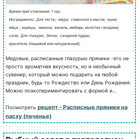
Время приготовления: 1 час.
Ингредиенты:
Для теста:;
мёда;
сливочного масла;
муки;
яйца ;
корицы;
лимона;
ваниль, имбирь, молотая гвоздика;
соли;
Для глазури:;
белок;
сахарной пудры;
краситель (пищевой или натуральный);
Медовые, расписанные глазурью пряники -это не
просто ароматная вкусность, но и необычный
сувенир, который можно подарить на любой
праздник, будь то Рождество или День Рождения.
Можно поэкспериментировать с формой и...
рецепт - Расписные пряники на
Посмотреть
пасху (печенье)