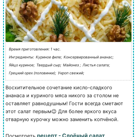
Время приготовления: 1 час.
Ингредиенты:
Куриное филе;
Консервированный ананас;
Яйцо куриное;
Твердый сыр;
Майонез ;
Листья салата;
Грецкий орех (половинки);
Укроп свежий;
Восхитительное сочетание кисло-сладкого
ананаса и куриного мяса никого за столом не
оставляет равнодушным! Гости всегда сметают
этот салат первым😉 Для более яркого вкуса
отварную курочку можно заменить копчёной.
рецепт - Слоёный салат
Посмотреть