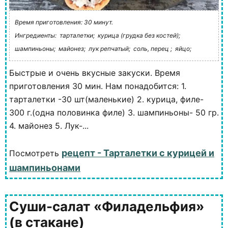
Время приготовления: 30 минут.
Ингредиенты:
тарталетки;
курица (грудка без костей);
шампиньоны;
майонез;
лук репчатый;
соль, перец ;
яйцо;
Быстрые и очень вкусные закуски. Время
приготовления 30 мин. Нам понадобится: 1.
тарталетки -30 шт(маленькие) 2. курица, филе-
300 г.(одна половинка филе) 3. шампиньоны- 50 гр.
4. майонез 5. Лук-...
рецепт - Тарталетки с курицей и
Посмотреть
шампиньонами
Суши-салат «Филадельфия»
(в стакане)