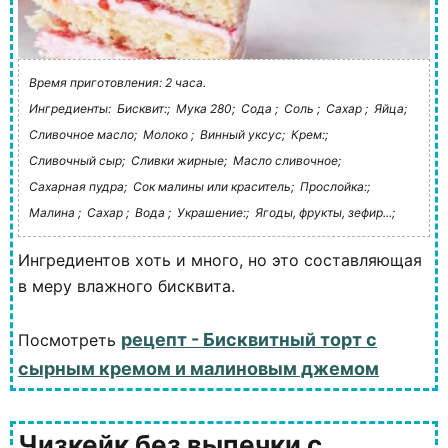
Время приготовления: 2 часа.
Ингредиенты:
Бисквит:;
Мука 280;
Сода ;
Соль ;
Сахар ;
Яйца;
Сливочное масло;
Молоко ;
Винный уксус;
Крем:;
Сливочный сыр;
Сливки жирные;
Масло сливочное;
Сахарная пудра;
Сок малины или краситель;
Прослойка:;
Малина ;
Сахар ;
Вода ;
Украшение:;
Ягоды, фрукты, зефир...;
Ингредиентов хоть и много, но это составляющая
в меру влажного бисквита.
рецепт - Бисквитный торт с
Посмотреть
сырным кремом и малиновым джемом
Чизкейк без выпечки с