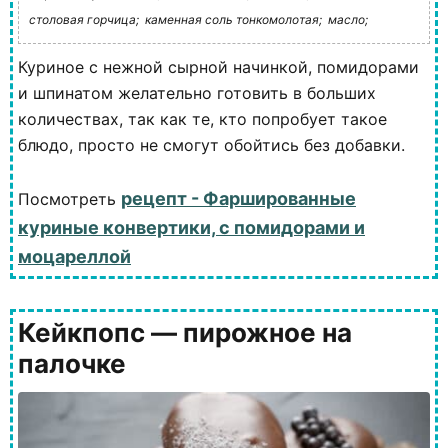
столовая горчица;
каменная соль тонкомолотая;
масло;
Куриное с нежной сырной начинкой, помидорами
и шпинатом желательно готовить в больших
количествах, так как те, кто попробует такое
блюдо, просто не смогут обойтись без добавки.
рецепт - Фаршированные
Посмотреть
куриные конвертики, с помидорами и
моцареллой
Кейкпопс — пирожное на
палочке