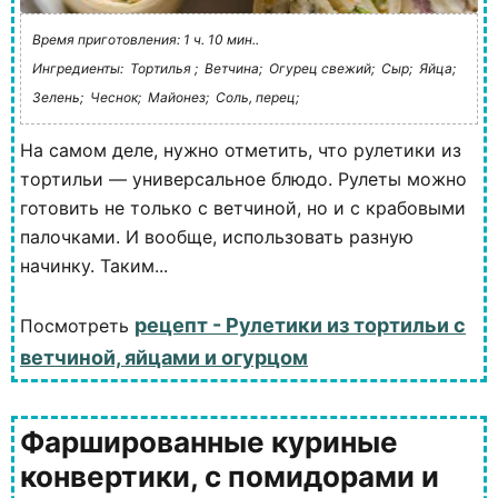
Время приготовления: 1 ч. 10 мин..
Ингредиенты:
Тортилья ;
Ветчина;
Огурец свежий;
Сыр;
Яйца;
Зелень;
Чеснок;
Майонез;
Соль, перец;
На самом деле, нужно отметить, что рулетики из
тортильи — универсальное блюдо. Рулеты можно
готовить не только с ветчиной, но и с крабовыми
палочками. И вообще, использовать разную
начинку. Таким...
рецепт - Рулетики из тортильи с
Посмотреть
ветчиной, яйцами и огурцом
Фаршированные куриные
конвертики, с помидорами и