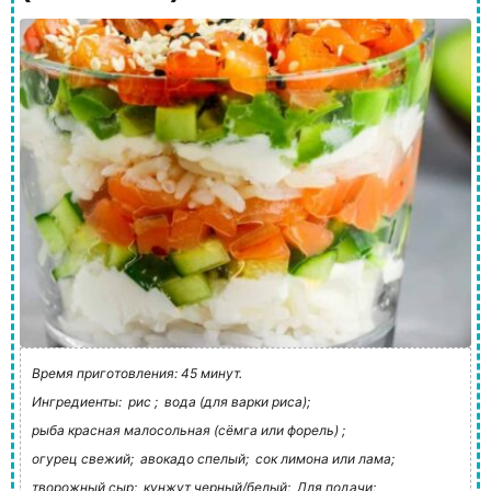
Время приготовления: 45 минут.
Ингредиенты:
рис ;
вода (для варки риса);
рыба красная малосольная (сёмга или форель) ;
огурец свежий;
авокадо спелый;
сок лимона или лама;
творожный сыр;
кунжут черный/белый;
Для подачи;