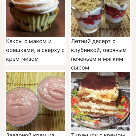
Кексы с маком и
Летний десерт с
орешками, а сверху с
клубникой, овсяным
крем-чизом
печеньем и мягким
сыром
Заварной крем из
Тирамису с кремом