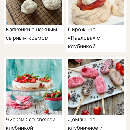
Капкейки с нежным
Пирожные
сырным кремом
«Павлова» с
клубникой
Чизкейк со свежей
Домашнее
клубникой
клубничное и