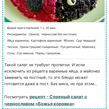
Время приготовления: 1 ч. 20 мин..
Ингредиенты:
Свекла;
Чернослив без косточек;
Яйцо варенное;
Картофель варенный;
Яблоко;
Сыр твердый;
Чеснок;
Орехи грецкие очищенные;
Лук репчатый;
Майонез;
Соль;
Сок лимона;
Перец горошком;
Такой салат не требует пропитки. И если
исключить из рецепта варенные яйца, а майонез
заменить на постный, то это блюдо может
готовится даже в пост. Без мяса, но при этом...
рецепт - Слоеный салат с
Посмотреть
черносливом «Божья коровка»