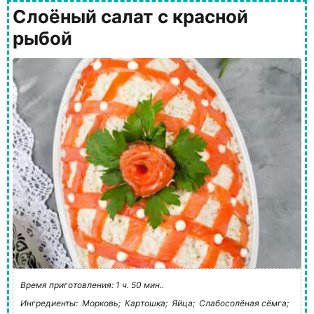
Слоёный салат с красной
рыбой
Время приготовления: 1 ч. 50 мин..
Ингредиенты:
Морковь;
Картошка;
Яйца;
Слабосолёная сёмга;