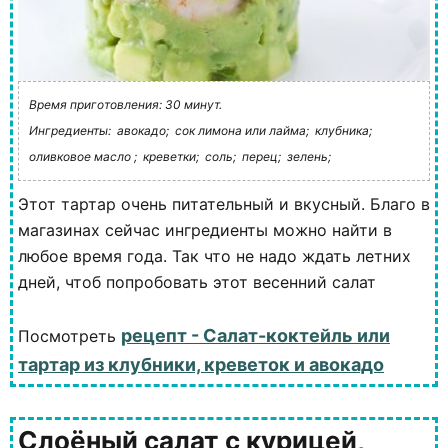
Время приготовления: 30 минут.
Ингредиенты:
авокадо;
сок лимона или лайма;
клубника;
оливковое масло ;
креветки;
соль;
перец;
зелень;
Этот тартар очень питательный и вкусный. Благо в
магазинах сейчас ингредиенты можно найти в
любое время года. Так что не надо ждать летних
дней, чтоб попробовать этот весенний салат
рецепт - Салат-коктейль или
Посмотреть
тартар из клубники, креветок и авокадо
Слоёный салат с курицей,