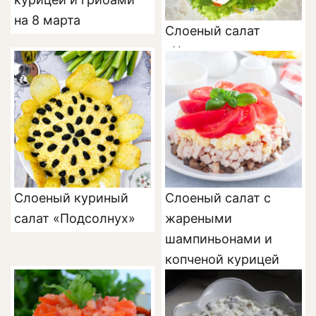
на 8 марта
Слоеный салат
«Черепаха» с
курицей
Cлоеный куриный
Слоеный салат с
салат «Подсолнух»
жареными
шампиньонами и
копченой курицей