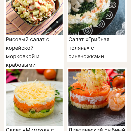
Рисовый салат с
Салат «Грибная
корейской
поляна» с
морковкой и
синеножками
крабовыми
палочками
Салат «Мимоза» с
Диетический рыбный