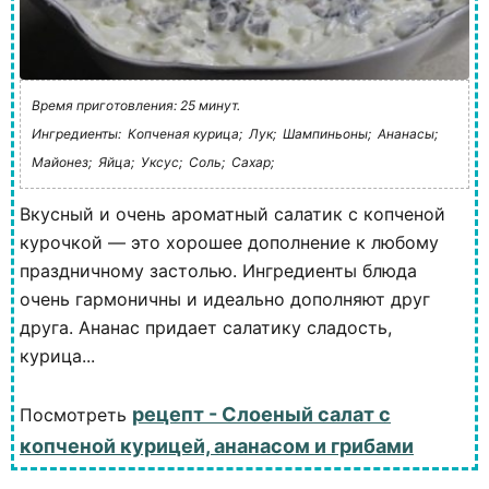
Время приготовления: 25 минут.
Ингредиенты:
Копченая курица;
Лук;
Шампиньоны;
Ананасы;
Майонез;
Яйца;
Уксус;
Соль;
Сахар;
Вкусный и очень ароматный салатик с копченой
курочкой — это хорошее дополнение к любому
праздничному застолью. Ингредиенты блюда
очень гармоничны и идеально дополняют друг
друга. Ананас придает салатику сладость,
курица...
рецепт - Слоеный салат с
Посмотреть
копченой курицей, ананасом и грибами