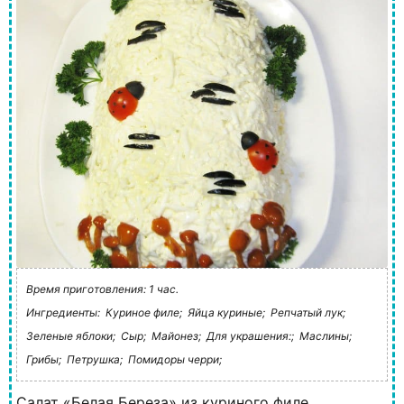
Время приготовления: 1 час.
Ингредиенты:
Куриное филе;
Яйца куриные;
Репчатый лук;
Зеленые яблоки;
Сыр;
Майонез;
Для украшения:;
Маслины;
Грибы;
Петрушка;
Помидоры черри;
Салат «Белая Береза» из куриного филе