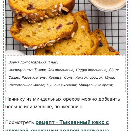
Время приготовления: 1 час.
Ингредиенты:
Тыква;
Сок апельсина;
Цедра апельсина;
Яйца;
Сахар;
Разрыхлитель;
Корица;
Соль;
Какао-порошок;
Мука;
Растительное масло;
Сушёная клюква;
Миндальные орехи;
Начинку из миндальных орехов можно добавить
больше или меньше, по желанию.
рецепт - Тыквенный кекс с
Посмотреть
клюквой, орехами и цедрой апельсина