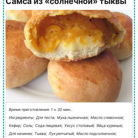
Самса из «солнечной» тыквы
Время приготовления: 1 ч. 20 мин..
Ингредиенты:
Для теста;
Мука пшеничная;
Масло сливочное;
Кефир;
Соль;
Сода пищевая;
Уксус столовый;
Яйца куриные;
Для начинки;
Тыква;
Лук репчатый;
Масло подсолнечное;