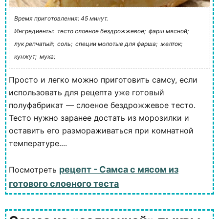
Время приготовления: 45 минут.
Ингредиенты:
тесто слоеное бездрожжевое;
фарш мясной;
лук репчатый;
соль;
специи молотые для фарша;
желток;
кунжут;
мука;
Просто и легко можно приготовить самсу, если
использовать для рецепта уже готовый
полуфабрикат — слоеное бездрожжевое тесто.
Тесто нужно заранее достать из морозилки и
оставить его размораживаться при комнатной
температуре....
рецепт - Самса с мясом из
Посмотреть
готового слоеного теста