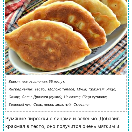
Время приготовления: 55 минут.
Ингредиенты:
Тесто:;
Молоко теплое;
Мука;
Крахмал;
Яйцо;
Сахар;
Соль;
Дрожжи (сухие);
Начинка:;
Яйцо куриное;
Зеленый лук;
Соль, перец молотый;
Сметана;
Румяные пирожки с яйцами и зеленью. Добавив
крахмал в тесто, оно получится очень мягким и