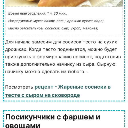
Время приготовления: 1 ч. 30 мин..
Ингредиенты:
мука;
сахар;
соль;
дрожжи сухие;
вода;
масло ратсительное;
сосиски;
сыр;
укроп;
майонез;
Для начала замесим для сосисок тесто на сухих
дрожжах. Когда тесто поднимется, можно будет
приступать к формированию сосисок, подготовив
также дополнительно начинку из сыра. Сырную
начинку можно сделать из любого...
рецепт - Жареные сосиски в
Посмотреть
тесте с сыром на сковороде
Посикунчики с фаршем и
овощами