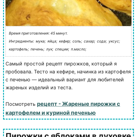
Время приготовления: 45 минут.
Ингредиенты:
мука;
яйца;
кефир;
соль;
сахар;
сода;
уксус;
картофель;
печень;
лук;
специи;
п.масло;
Самый простой рецепт пирожков, который я
пробовала. Тесто на кефире, начинка из картофеля
с печенью — идеальный вариант для любителей
жареных изделий из теста.
рецепт - Жареные пирожки с
Посмотреть
картофелем и куриной печенью
Пирожки с яблоками в духовке