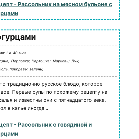
цепт - Рассольник на мясном бульоне с
урцами
огурцами
: 1 ч. 40 мин..
дина;
Перловка;
Картошка;
Морковь;
Лук;
Соль, приправы, зелень;
то традиционно русское блюдо, которое
рвое. Первые супы по похожему рецепту на
алья и известны они с пятнадцатого века.
л в калье иногда...
цепт - Рассольник с говядиной и
урцами