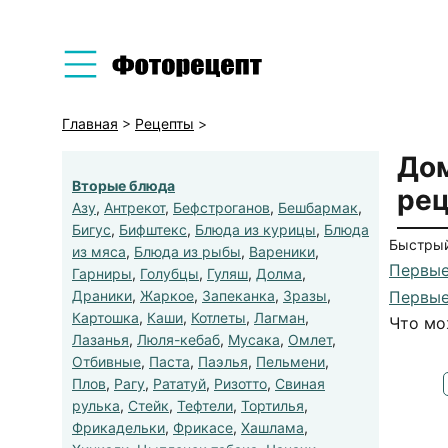
Главная
>
Рецепты
>
Дом
Вторые блюда
рец
Азу
,
Антрекот
,
Бефстроганов
,
Бешбармак
,
Бигус
,
Бифштекс
,
Блюда из курицы
,
Блюда
Быстрый
из мяса
,
Блюда из рыбы
,
Вареники
,
Первые
Гарниры
,
Голубцы
,
Гуляш
,
Долма
,
Драники
,
Жаркое
,
Запеканка
,
Зразы
,
Первые
Картошка
,
Каши
,
Котлеты
,
Лагман
,
Что мо
Лазанья
,
Люля-кебаб
,
Мусака
,
Омлет
,
Отбивные
,
Паста
,
Паэлья
,
Пельмени
,
Плов
,
Рагу
,
Рататуй
,
Ризотто
,
Свиная
рулька
,
Стейк
,
Тефтели
,
Тортилья
,
Фрикадельки
,
Фрикасе
,
Хашлама
,