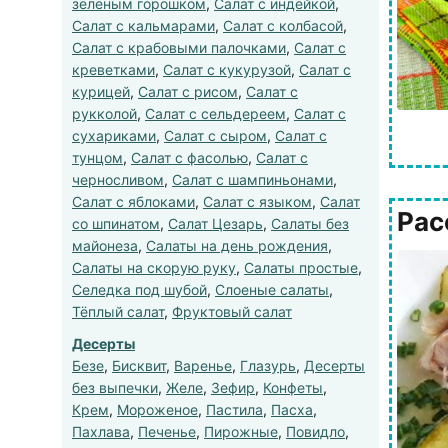
зеленым горошком
,
Салат с индейкой
,
Салат с кальмарами
,
Салат с колбасой
,
Салат с крабовыми палочками
,
Салат с
креветками
,
Салат с кукурузой
,
Салат с
курицей
,
Салат с рисом
,
Салат с
рукколой
,
Салат с сельдереем
,
Салат с
сухариками
,
Салат с сыром
,
Салат с
тунцом
,
Салат с фасолью
,
Салат с
черносливом
,
Салат с шампиньонами
,
Салат с яблоками
,
Салат с языком
,
Салат
Рас
со шпинатом
,
Салат Цезарь
,
Салаты без
майонеза
,
Салаты на день рождения
,
Салаты на скорую руку
,
Салаты простые
,
Селедка под шубой
,
Слоеные салаты
,
Тёплый салат
,
Фруктовый салат
Десерты
Безе
,
Бисквит
,
Варенье
,
Глазурь
,
Десерты
без выпечки
,
Желе
,
Зефир
,
Конфеты
,
Крем
,
Мороженое
,
Пастила
,
Пасха
,
Пахлава
,
Печенье
,
Пирожные
,
Повидло
,