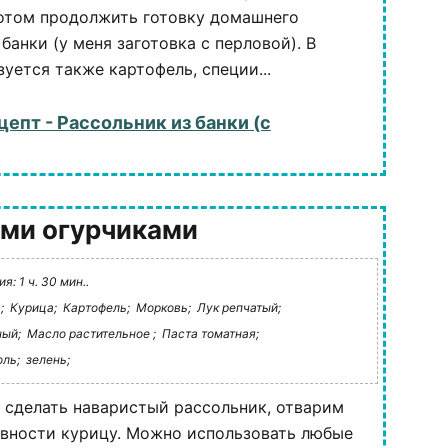
потом продолжить готовку домашнего
банки (у меня заготовка с перловой). В
уется также картофель, специи...
цепт - Рассольник из банки (с
ыми огурчиками
: 1 ч. 30 мин..
;
Курица;
Картофель;
Морковь;
Лук репчатый;
ный;
Масло растительное ;
Паста томатная;
ль;
зелень;
ы сделать наваристый рассольник, отварим
овности курицу. Можно использовать любые