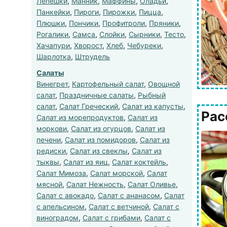
Лепешки
,
Манник
,
Маффины
,
Оладьи
,
Панкейки
,
Пироги
,
Пирожки
,
Пицца
,
Плюшки
,
Пончики
,
Профитроли
,
Пряники
,
Рогалики
,
Самса
,
Слойки
,
Сырники
,
Тесто
,
Хачапури
,
Хворост
,
Хлеб
,
Чебуреки
,
Шарлотка
,
Штрудель
Салаты
Винегрет
,
Картофельный салат
,
Овощной
салат
,
Праздничные салаты
,
Рыбный
салат
,
Салат Греческий
,
Салат из капусты
,
Рас
Салат из морепродуктов
,
Салат из
моркови
,
Салат из огурцов
,
Салат из
печени
,
Салат из помидоров
,
Салат из
редиски
,
Салат из свеклы
,
Салат из
тыквы
,
Салат из яиц
,
Салат коктейль
,
Салат Мимоза
,
Салат морской
,
Салат
мясной
,
Салат Нежность
,
Салат Оливье
,
Салат с авокадо
,
Салат с ананасом
,
Салат
с апельсином
,
Салат с ветчиной
,
Салат с
виноградом
,
Салат с грибами
,
Салат с