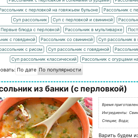
Рассольник с перловкой на говяжьем бульоне
Рассольник с п
Суп рассольник
Суп с перловкой и свининой
Рассольн
Первые блюда с перловкой
Рассольник в мультиварке
Пост
ник с говядиной
Рассольник со свининой
Суп рассольник в
рассольник с рисом
Суп рассольник с говядиной
Рассольни
Суп рассольник классический
Рассольник с огурцами н
овать:
По дате
По популярности
сольник из банки (с перловкой)
Время приготовления
Ингредиенты:
Свин
Специи;
Вода;
Варить будем и