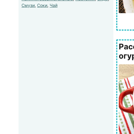
Смузи
,
Соки
,
Чай
Рас
огу