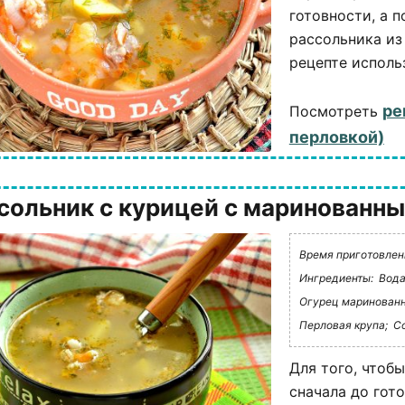
готовности, а 
рассольника из 
рецепте использ
ре
Посмотреть
перловкой)
сольник с курицей с маринованн
Время приготовления
Ингредиенты:
Вода
Огурец маринован
Перловая крупа;
Со
Для того, чтоб
сначала до гот