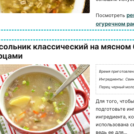
ре
Посмотреть
огуречном ра
сольник классический на мясном
рцами
Время приготовлени
Ингредиенты:
Свин
Перец черный моло
Для того, чтобы
подготовьте ин
ингредиента, к
использована с
ведь ее для...