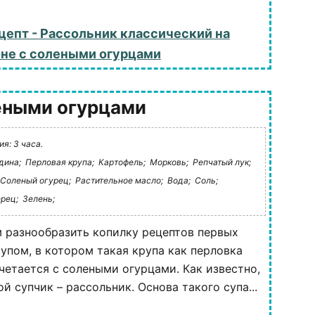
цепт - Рассольник классический на
не с солеными огурцами
леными огурцами
я: 3 часа.
дина;
Перловая крупа;
Картофель;
Морковь;
Репчатый лук;
Соленый огурец;
Растительное масло;
Вода;
Соль;
рец;
Зелень;
 разнообразить копилку рецептов первых
упом, в котором такая крупа как перловка
четается с солеными огурцами. Как известно,
й супчик – рассольник. Основа такого супа...