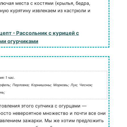
ключая места с костями (крылья, бедра,
нную курятину извлекаем из кастрюли и
цепт - Рассольник с курицей с
ми огурчиками
я: 1 час.
офель;
Перловка;
Корнишоны;
Морковь;
Лук;
Чеснок;
нь;
товления этого супчика с огурцами —
росто невероятное множество и почти все они
бавлением зажарки. Мы же хотим предложить