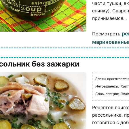
части тушки, в
спинку). Сваре
принимаемся...
ре
Посмотреть
маринованны
сольник без зажарки
Время приготовлени
Ингредиенты:
Карт
Соль, специи;
Зеле
Рецептов приго
рассольника, п
готовятся с до