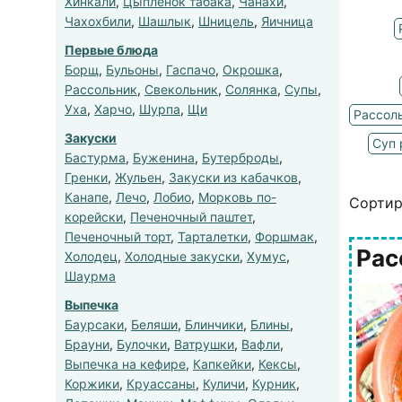
Хинкали
,
Цыпленок табака
,
Чанахи
,
Чахохбили
,
Шашлык
,
Шницель
,
Яичница
Первые блюда
Борщ
,
Бульоны
,
Гаспачо
,
Окрошка
,
Рассольник
,
Свекольник
,
Солянка
,
Супы
,
Уха
,
Харчо
,
Шурпа
,
Щи
Рассоль
Закуски
Суп 
Бастурма
,
Буженина
,
Бутерброды
,
Гренки
,
Жульен
,
Закуски из кабачков
,
Канапе
,
Лечо
,
Лобио
,
Морковь по-
Сортир
корейски
,
Печеночный паштет
,
Печеночный торт
,
Тарталетки
,
Форшмак
,
Рас
Холодец
,
Холодные закуски
,
Хумус
,
Шаурма
Выпечка
Баурсаки
,
Беляши
,
Блинчики
,
Блины
,
Брауни
,
Булочки
,
Ватрушки
,
Вафли
,
Выпечка на кефире
,
Капкейки
,
Кексы
,
Коржики
,
Круассаны
,
Куличи
,
Курник
,