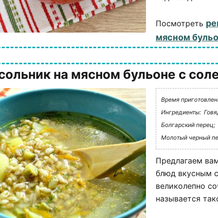
ре
Посмотреть
мясном бульо
сольник на мясном бульоне с со
Время приготовлени
Ингредиенты:
Говя
Болгарский перец;
Молотый черный пе
Предлагаем вам
блюд вкусным с
великолепно со
называется тако