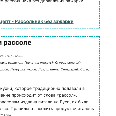
го рассольника без добавления зажарки,
цепт - Рассольник без зажарки
м рассоле
: 1 ч. 50 мин..
овка отварная;
Говядина (мякоть);
Огурец соленый;
урцов;
Петрушка, укроп;
Лук;
Щавель;
Сельдерей;
Соль;
кухни, которое традиционно подавали в
вание происходит от слова «рассол».
рассолам издавна питали на Руси, их было
тво. Правильно засолить продукт считалось
вом....