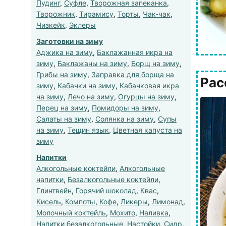
Пудинг
,
Суфле
,
Творожная запеканка
,
Творожник
,
Тирамису
,
Торты
,
Чак-чак
,
Чизкейк
,
Эклеры
Заготовки на зиму
Аджика на зиму
,
Баклажанная икра на
зиму
,
Баклажаны на зиму
,
Борщ на зиму
,
Грибы на зиму
,
Заправка для борща на
Рас
зиму
,
Кабачки на зиму
,
Кабачковая икра
на зиму
,
Лечо на зиму
,
Огурцы на зиму
,
Перец на зиму
,
Помидоры на зиму
,
Салаты на зиму
,
Солянка на зиму
,
Супы
на зиму
,
Тещин язык
,
Цветная капуста на
зиму
Напитки
Алкогольные коктейли
,
Алкогольные
напитки
,
Безалкогольные коктейли
,
Глинтвейн
,
Горячий шоколад
,
Квас
,
Кисель
,
Компоты
,
Кофе
,
Ликеры
,
Лимонад
,
Молочный коктейль
,
Мохито
,
Наливка
,
Напитки безалкогольные
,
Настойки
,
Сидр
,