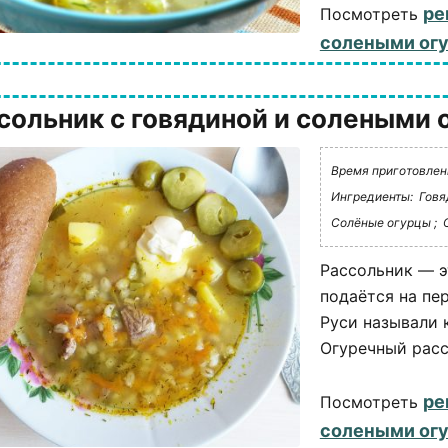
ре
Посмотреть
солеными ог
сольник с говядиной и солеными 
Время приготовления
Ингредиенты:
Говя
Солёные огурцы ;
Рассольник — э
подаётся на пе
Руси называли к
Огуречный рассо
ре
Посмотреть
солеными ог