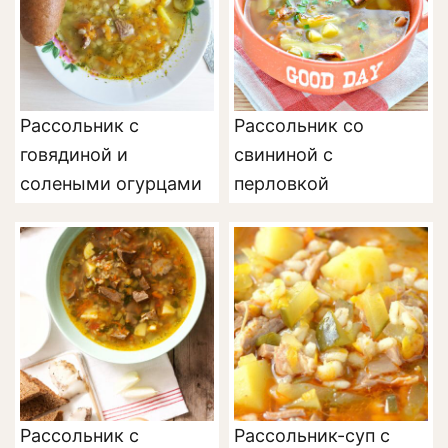
Рассольник с
Рассольник со
говядиной и
свининой с
солеными огурцами
перловкой
Рассольник с
Рассольник-суп с