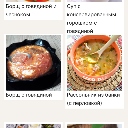
Борщ с говядиной и
Суп с
чесноком
консервированным
горошком с
говядиной
Борщ с говядиной
Рассольник из банки
(с перловкой)