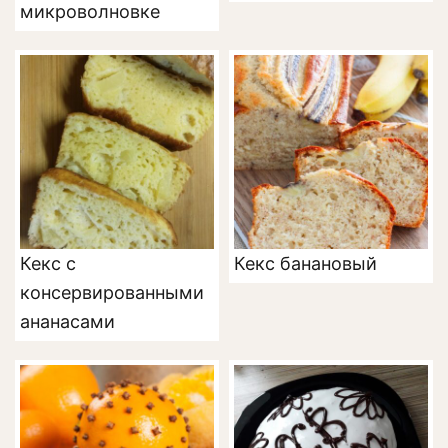
микроволновке
Кекс с
Кекс банановый
консервированными
ананасами