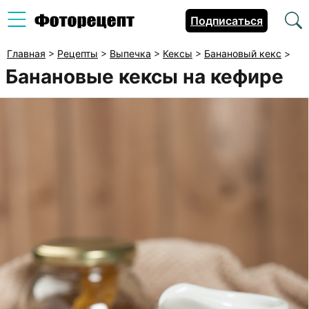
Подписаться
Главная
>
Рецепты
>
Выпечка
>
Кексы
>
Банановый кекс
>
Банановые кексы на кефире