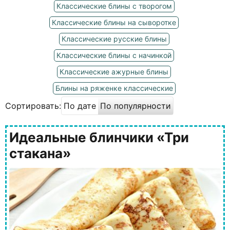
Классические блины с творогом
Классические блины на сыворотке
Классические русские блины
Классические блины с начинкой
Классические ажурные блины
Блины на ряженке классические
Сортировать:
По дате
По популярности
Идеальные блинчики «Три
стакана»