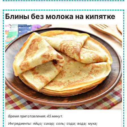
Блины без молока на кипятке
Время приготовления: 45 минут.
Ингредиенты:
яйцо;
сахар;
соль;
сода;
вода;
мука;