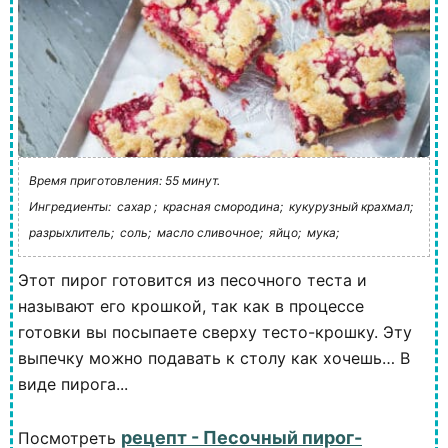
Время приготовления: 55 минут.
Ингредиенты:
сахар ;
красная смородина;
кукурузный крахмал;
разрыхлитель;
соль;
масло сливочное;
яйцо;
мука;
Этот пирог готовится из песочного теста и
называют его крошкой, так как в процессе
готовки вы посыпаете сверху тесто-крошку. Эту
выпечку можно подавать к столу как хочешь… В
виде пирога...
рецепт - Песочный пирог-
Посмотреть