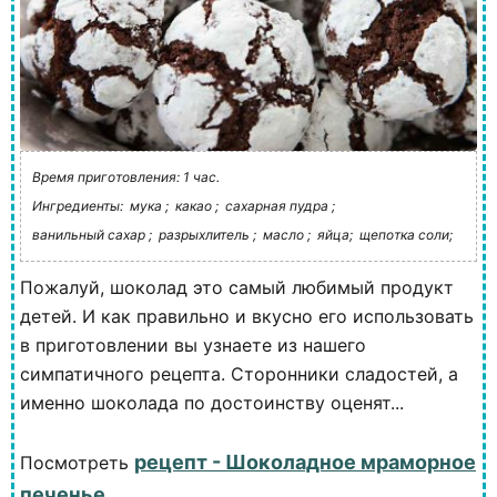
Время приготовления: 1 час.
Ингредиенты:
мука ;
какао ;
сахарная пудра ;
ванильный сахар ;
разрыхлитель ;
масло ;
яйца;
щепотка соли;
Пожалуй, шоколад это самый любимый продукт
детей. И как правильно и вкусно его использовать
в приготовлении вы узнаете из нашего
симпатичного рецепта. Сторонники сладостей, а
именно шоколада по достоинству оценят...
рецепт - Шоколадное мраморное
Посмотреть
печенье