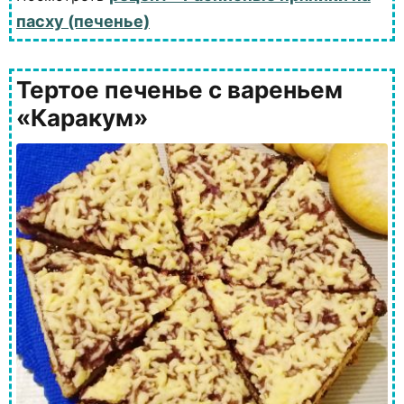
пасху (печенье)
Тертое печенье с вареньем
«Каракум»