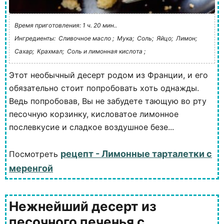
Время приготовления: 1 ч. 20 мин..
Ингредиенты:
Сливочное масло ;
Мука;
Соль;
Яйцо;
Лимон;
Сахар;
Крахмал;
Соль и лимонная кислота ;
Этот необычный десерт родом из Франции, и его
обязательно стоит попробовать хоть однажды.
Ведь попробовав, Вы не забудете тающую во рту
песочную корзинку, кисловатое лимонное
послевкусие и сладкое воздушное безе...
рецепт - Лимонные тарталетки с
Посмотреть
меренгой
Нежнейший десерт из
песочного печенья с