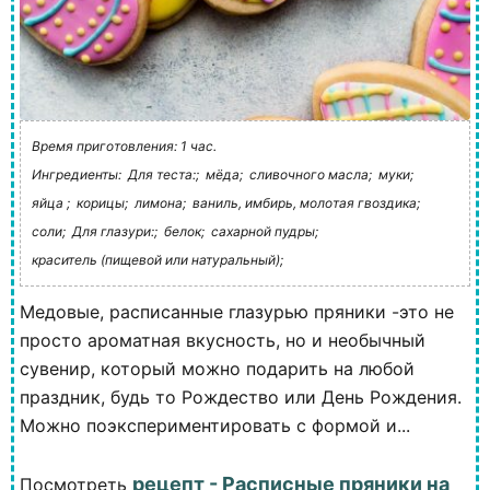
Время приготовления: 1 час.
Ингредиенты:
Для теста:;
мёда;
сливочного масла;
муки;
яйца ;
корицы;
лимона;
ваниль, имбирь, молотая гвоздика;
соли;
Для глазури:;
белок;
сахарной пудры;
краситель (пищевой или натуральный);
Медовые, расписанные глазурью пряники -это не
просто ароматная вкусность, но и необычный
сувенир, который можно подарить на любой
праздник, будь то Рождество или День Рождения.
Можно поэкспериментировать с формой и...
рецепт - Расписные пряники на
Посмотреть