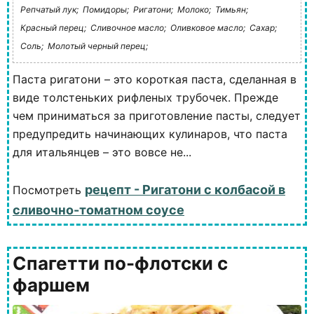
Репчатый лук;
Помидоры;
Ригатони;
Молоко;
Тимьян;
Красный перец;
Сливочное масло;
Оливковое масло;
Сахар;
Соль;
Молотый черный перец;
Паста ригатони – это короткая паста, сделанная в
виде толстеньких рифленых трубочек. Прежде
чем приниматься за приготовление пасты, следует
предупредить начинающих кулинаров, что паста
для итальянцев – это вовсе не...
рецепт - Ригатони с колбасой в
Посмотреть
сливочно-томатном соусе
Спагетти по-флотски с
фаршем