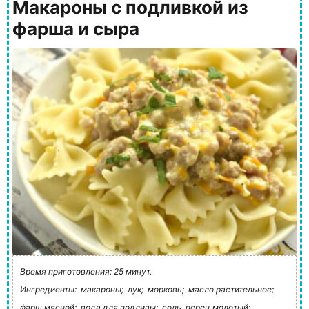
Макароны с подливкой из
фарша и сыра
Время приготовления: 25 минут.
Ингредиенты:
макароны;
лук;
морковь;
масло растительное;
фарш мясной;
вода для подливы;
соль, перец молотый;