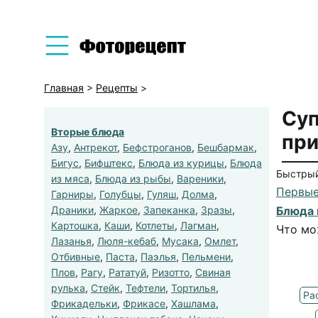
Главная
>
Рецепты
>
Суп
Вторые блюда
при
Азу
,
Антрекот
,
Бефстроганов
,
Бешбармак
,
Бигус
,
Бифштекс
,
Блюда из курицы
,
Блюда
Быстрый
из мяса
,
Блюда из рыбы
,
Вареники
,
Первые
Гарниры
,
Голубцы
,
Гуляш
,
Долма
,
Драники
,
Жаркое
,
Запеканка
,
Зразы
,
Блюда 
Картошка
,
Каши
,
Котлеты
,
Лагман
,
Что мо
Лазанья
,
Люля-кебаб
,
Мусака
,
Омлет
,
Отбивные
,
Паста
,
Паэлья
,
Пельмени
,
Плов
,
Рагу
,
Рататуй
,
Ризотто
,
Свиная
рулька
,
Стейк
,
Тефтели
,
Тортилья
,
Ра
Фрикадельки
,
Фрикасе
,
Хашлама
,