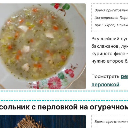
Время приготовления
Ингредиенты:
Перл
Лук ;
Укроп;
Оливко
Вкуснейший суп
баклажанов, лу
куриного филе 
нужно второе бл
ре
Посмотреть
перловкой
сольник с перловкой на огуречно
Время приготовления