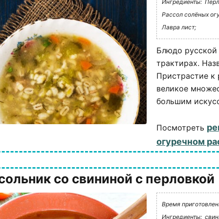
Ингредиенты:
Перл
Рассол солёных ог
Лавра лист;
Блюдо русской 
трактирах. Наз
Пристрастие к 
великое множес
большим искусст
ре
Посмотреть
огуречном ра
сольник со свининой с перловкой
Время приготовлени
Ингредиенты:
свин