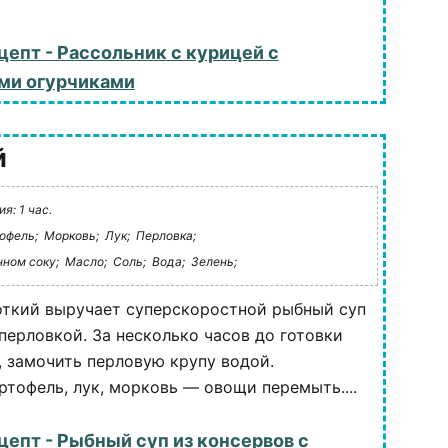
цепт - Рассольник с курицей с
ми огурчиками
й
я: 1 час.
офель;
Морковь;
Лук;
Перловка;
нном соку;
Масло;
Соль;
Вода;
Зелень;
откий выручает суперскоростной рыбный суп
 перловкой. За несколько часов до готовки
), замочить перловую крупу водой.
ртофель, лук, морковь — овощи перемыть....
цепт - Рыбный суп из консервов с