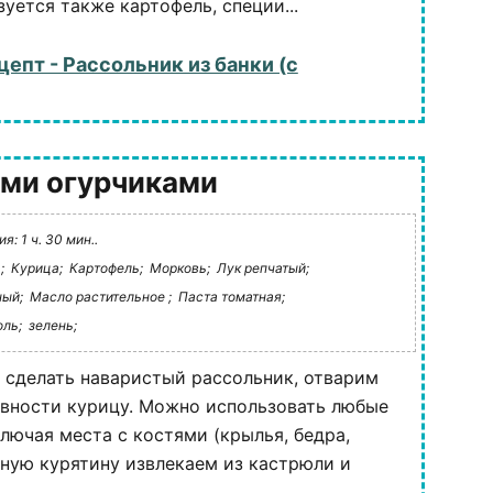
уется также картофель, специи...
цепт - Рассольник из банки (с
ыми огурчиками
: 1 ч. 30 мин..
;
Курица;
Картофель;
Морковь;
Лук репчатый;
ный;
Масло растительное ;
Паста томатная;
ль;
зелень;
ы сделать наваристый рассольник, отварим
овности курицу. Можно использовать любые
ключая места с костями (крылья, бедра,
нную курятину извлекаем из кастрюли и