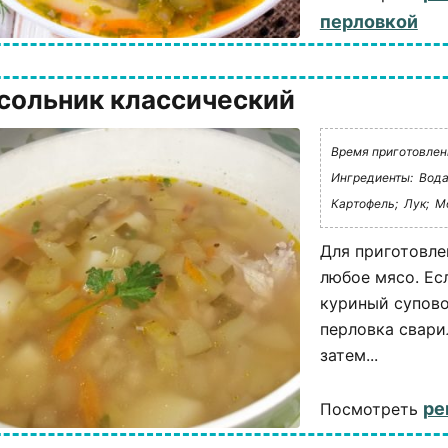
перловкой
сольник классический
Время приготовлени
Ингредиенты:
Вода
Картофель;
Лук;
М
Для приготовле
любое мясо. Ес
куриный супово
перловка свари
затем...
ре
Посмотреть