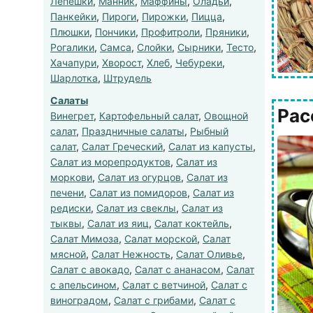
Лепешки
,
Манник
,
Маффины
,
Оладьи
,
Панкейки
,
Пироги
,
Пирожки
,
Пицца
,
Плюшки
,
Пончики
,
Профитроли
,
Пряники
,
Рогалики
,
Самса
,
Слойки
,
Сырники
,
Тесто
,
Хачапури
,
Хворост
,
Хлеб
,
Чебуреки
,
Шарлотка
,
Штрудель
Салаты
Рас
Винегрет
,
Картофельный салат
,
Овощной
салат
,
Праздничные салаты
,
Рыбный
салат
,
Салат Греческий
,
Салат из капусты
,
Салат из морепродуктов
,
Салат из
моркови
,
Салат из огурцов
,
Салат из
печени
,
Салат из помидоров
,
Салат из
редиски
,
Салат из свеклы
,
Салат из
тыквы
,
Салат из яиц
,
Салат коктейль
,
Салат Мимоза
,
Салат морской
,
Салат
мясной
,
Салат Нежность
,
Салат Оливье
,
Салат с авокадо
,
Салат с ананасом
,
Салат
с апельсином
,
Салат с ветчиной
,
Салат с
виноградом
,
Салат с грибами
,
Салат с