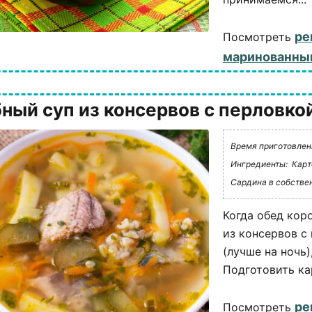
ре
Посмотреть
маринованны
ный суп из консервов с перловко
Время приготовлени
Ингредиенты:
Карт
Сардина в собстве
Когда обед кор
из консервов с
(лучше на ночь
Подготовить ка
ре
Посмотреть