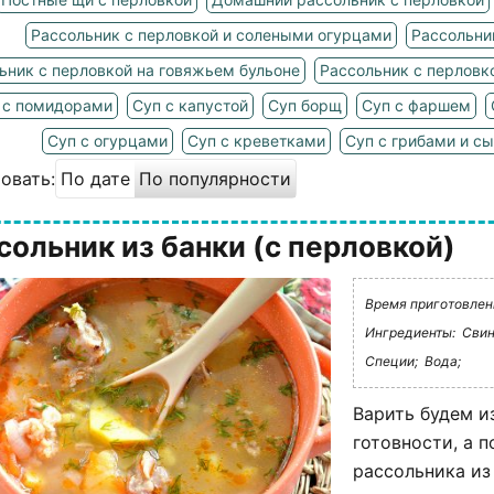
Рассольник с перловкой и солеными огурцами
Рассольни
ьник с перловкой на говяжьем бульоне
Рассольник с перловк
 с помидорами
Суп с капустой
Суп борщ
Суп с фаршем
Суп с огурцами
Суп с креветками
Суп с грибами и с
овать:
По дате
По популярности
сольник из банки (с перловкой)
Время приготовления
Ингредиенты:
Свин
Специи;
Вода;
Варить будем и
готовности, а 
рассольника из 