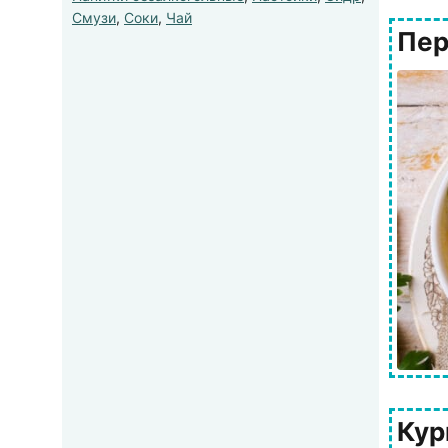
Смузи
,
Соки
,
Чай
Пер
Кур