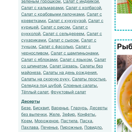
зеленым горошком
,
Салат с индейкой
,
Салат с кальмарами
,
Салат с колбасой
,
Салат с крабовыми палочками
,
Салат с
креветками
,
Салат с кукурузой
,
Салат с
курицей
,
Салат с рисом
,
Салат с
рукколой
,
Салат с сельдереем
,
Салат с
сухариками
,
Салат с сыром
,
Салат с
Рыб
тунцом
,
Салат с фасолью
,
Салат с
черносливом
,
Салат с шампиньонами
,
Салат с яблоками
,
Салат с языком
,
Салат
со шпинатом
,
Салат Цезарь
,
Салаты без
майонеза
,
Салаты на день рождения
,
Салаты на скорую руку
,
Салаты простые
,
Селедка под шубой
,
Слоеные салаты
,
Тёплый салат
,
Фруктовый салат
Десерты
Безе
,
Бисквит
,
Варенье
,
Глазурь
,
Десерты
без выпечки
,
Желе
,
Зефир
,
Конфеты
,
Крем
,
Мороженое
,
Пастила
,
Пасха
,
Пахлава
,
Печенье
,
Пирожные
,
Повидло
,