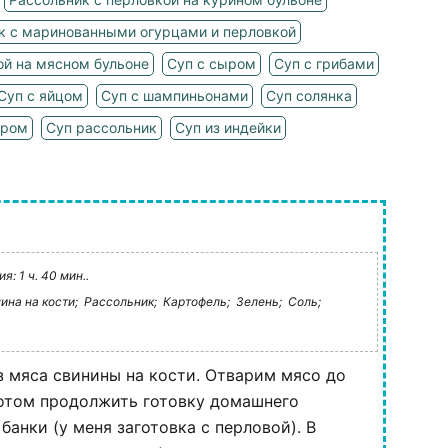
к с маринованными огурцами и перловкой
ой на мясном бульоне
Суп с сыром
Суп с грибами
Суп с яйцом
Суп с шампиньонами
Суп солянка
ыром
Суп рассольник
Суп из индейки
: 1 ч. 40 мин..
ина на кости;
Рассольник;
Картофель;
Зелень;
Соль;
з мяса свинины на кости. Отварим мясо до
потом продолжить готовку домашнего
банки (у меня заготовка с перловой). В