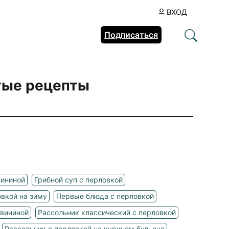
ВХОД
Подписаться
тые рецепты
вининой
Грибной суп с перловкой
овкой на зиму
Первые блюда с перловкой
свининой
Рассольник классический с перловкой
Рассольник с перловкой на курином бульоне