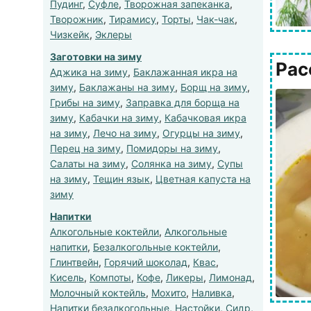
Пудинг
,
Суфле
,
Творожная запеканка
,
Творожник
,
Тирамису
,
Торты
,
Чак-чак
,
Чизкейк
,
Эклеры
Заготовки на зиму
Рас
Аджика на зиму
,
Баклажанная икра на
зиму
,
Баклажаны на зиму
,
Борщ на зиму
,
Грибы на зиму
,
Заправка для борща на
зиму
,
Кабачки на зиму
,
Кабачковая икра
на зиму
,
Лечо на зиму
,
Огурцы на зиму
,
Перец на зиму
,
Помидоры на зиму
,
Салаты на зиму
,
Солянка на зиму
,
Супы
на зиму
,
Тещин язык
,
Цветная капуста на
зиму
Напитки
Алкогольные коктейли
,
Алкогольные
напитки
,
Безалкогольные коктейли
,
Глинтвейн
,
Горячий шоколад
,
Квас
,
Кисель
,
Компоты
,
Кофе
,
Ликеры
,
Лимонад
,
Молочный коктейль
,
Мохито
,
Наливка
,
Напитки безалкогольные
,
Настойки
,
Сидр
,