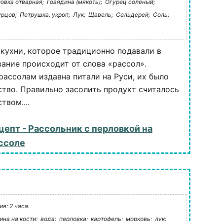
овка отварная;
Говядина (мякоть);
Огурец соленый;
урцов;
Петрушка, укроп;
Лук;
Щавель;
Сельдерей;
Соль;
кухни, которое традиционно подавали в
вание происходит от слова «рассол».
рассолам издавна питали на Руси, их было
тво. Правильно засолить продукт считалось
вом....
цепт - Рассольник с перловкой на
ссоле
я: 2 часа.
ина на кости;
вода;
перловка;
картофель;
морковь;
лук;