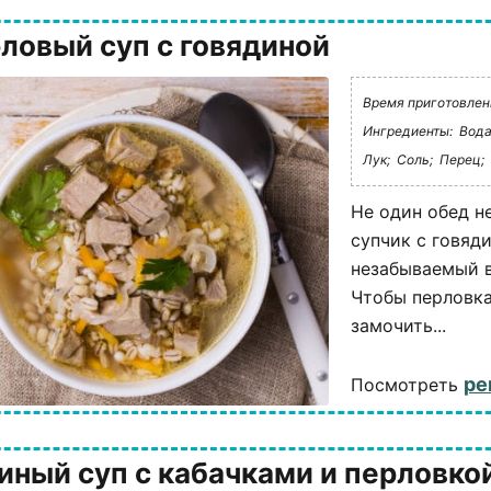
ловый суп с говядиной
Время приготовления
Ингредиенты:
Вода
Лук;
Соль;
Перец;
Не один обед н
супчик с говяд
незабываемый в
Чтобы перловка
замочить...
ре
Посмотреть
иный суп с кабачками и перловко