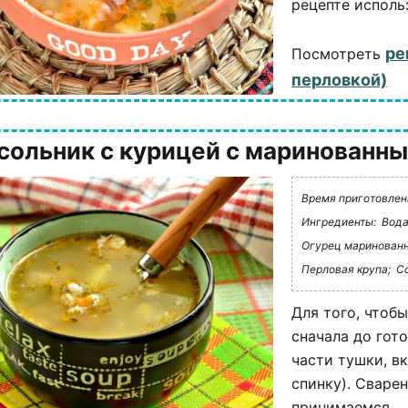
рецепте использ
ре
Посмотреть
перловкой)
сольник с курицей с маринованн
Время приготовления
Ингредиенты:
Вода
Огурец маринован
Перловая крупа;
Со
Для того, чтоб
сначала до гот
части тушки, в
спинку). Сваре
принимаемся...