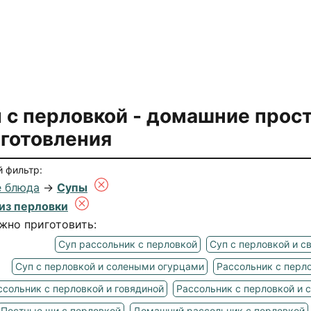
 с перловкой
- домашние прос
готовления
 фильтр:
 блюда
→
Супы
из перловки
жно приготовить:
Суп рассольник с перловкой
Суп с перловкой и с
Суп с перловкой и солеными огурцами
Рассольник с перл
ссольник с перловкой и говядиной
Рассольник с перловкой и 
Постные щи с перловкой
Домашний рассольник с перловкой