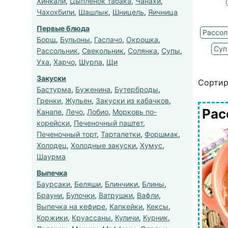
Хинкали
,
Цыпленок табака
,
Чанахи
,
Чахохбили
,
Шашлык
,
Шницель
,
Яичница
Первые блюда
Рассол
Борщ
,
Бульоны
,
Гаспачо
,
Окрошка
,
Суп
Рассольник
,
Свекольник
,
Солянка
,
Супы
,
Уха
,
Харчо
,
Шурпа
,
Щи
Закуски
Сортир
Бастурма
,
Буженина
,
Бутерброды
,
Гренки
,
Жульен
,
Закуски из кабачков
,
Рас
Канапе
,
Лечо
,
Лобио
,
Морковь по-
корейски
,
Печеночный паштет
,
Печеночный торт
,
Тарталетки
,
Форшмак
,
Холодец
,
Холодные закуски
,
Хумус
,
Шаурма
Выпечка
Баурсаки
,
Беляши
,
Блинчики
,
Блины
,
Брауни
,
Булочки
,
Ватрушки
,
Вафли
,
Выпечка на кефире
,
Капкейки
,
Кексы
,
Коржики
,
Круассаны
,
Куличи
,
Курник
,