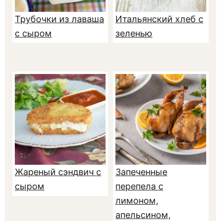
Трубочки из лаваша
Итальянский хлеб с
с сыром
зеленью
Жареный сэндвич с
Запеченные
сыром
перепела с
лимоном,
апельсином,