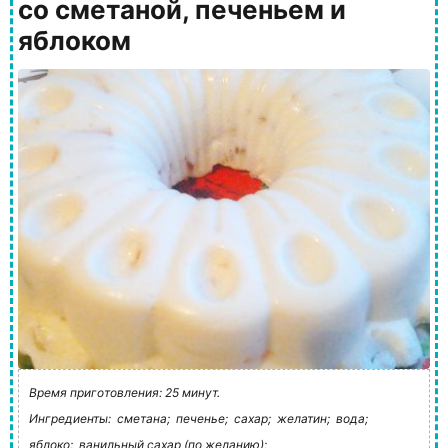
со сметаной, печеньем и
яблоком
Время приготовления: 25 минут.
Ингредиенты:
сметана;
печенье;
сахар;
желатин;
вода;
яблоко;
ванильный сахар (по желанию);