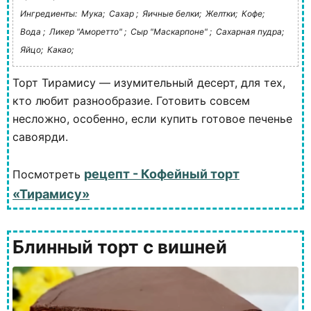
Ингредиенты:
Мука;
Сахар ;
Яичные белки;
Желтки;
Кофе;
Вода ;
Ликер "Аморетто" ;
Сыр "Маскарпоне" ;
Сахарная пудра;
Яйцо;
Какао;
Торт Тирамису — изумительный десерт, для тех,
кто любит разнообразие. Готовить совсем
несложно, особенно, если купить готовое печенье
савоярди.
рецепт - Кофейный торт
Посмотреть
«Тирамису»
Блинный торт с вишней