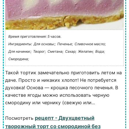
Время приготовления: 5 часов.
Ингредиенты:
Для основы:;
Печенье;
Сливочное масло;
Для начинки:;
Творог;
Сметана;
Сахар;
Желатин;
Вода;
Смородина;
Такой тортик замечательно приготовить летом на
даче. Просто и никаких хлопот! Не потребуется
духовка! Основа — крошка песочного печенья. В
качестве ягоды можно использовать черную
смородину или чернику (свежую или...
рецепт - Двухцветный
Посмотреть
творожный торт со смородиной без