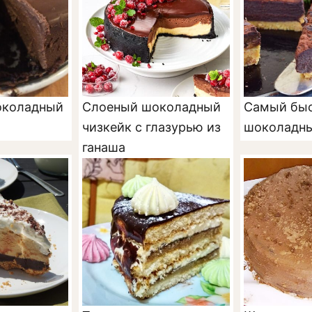
околадный
Слоеный шоколадный
Самый бы
чизкейк с глазурью из
шоколадны
ганаша