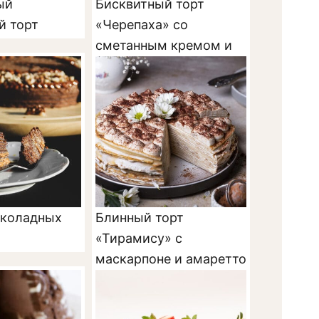
ый
Бисквитный торт
й торт
«Черепаха» со
сметанным кремом и
шоколадом
околадных
Блинный торт
«Тирамису» с
маскарпоне и амаретто