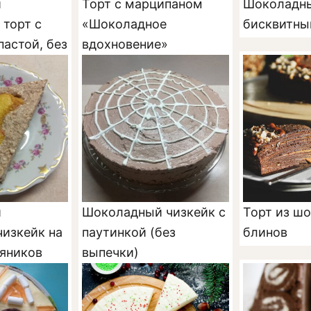
й
Торт с марципаном
Шоколадн
торт с
«Шоколадное
бисквитны
пастой, без
вдохновение»
й
Шоколадный чизкейк с
Торт из ш
изкейк на
паутинкой (без
блинов
ряников
выпечки)