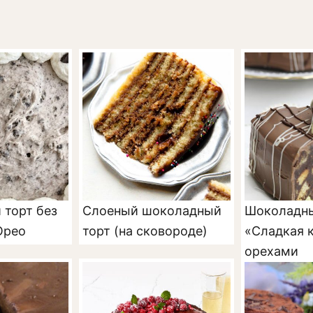
торт без
Слоеный шоколадный
Шоколадны
Орео
торт (на сковороде)
«Сладкая 
орехами