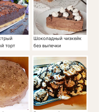
стрый
Шоколадный чизкейк
й торт
без выпечки