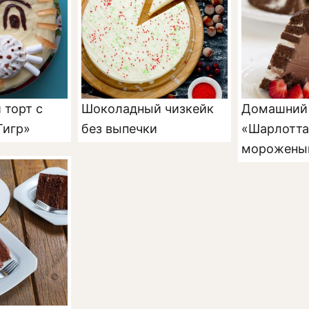
торт с
Шоколадный чизкейк
Домашний 
Тигр»
без выпечки
«Шарлотта
морожены