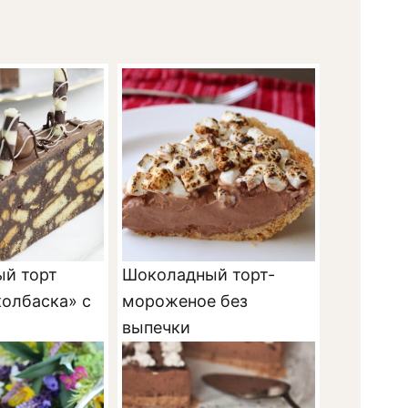
й торт
Шоколадный торт-
колбаска» с
мороженое без
выпечки