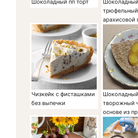
Шоколадный пп торт
Шоколадны
трюфельный 
арахисовой 
выпечки
Чизкейк с фисташками
Шоколадны
без выпечки
творожный ч
основе из п