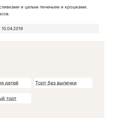
 сливками и целым печеньем и крошками.
асов.
 10.04.2019
ля детей
Торт без выпечки
й торт