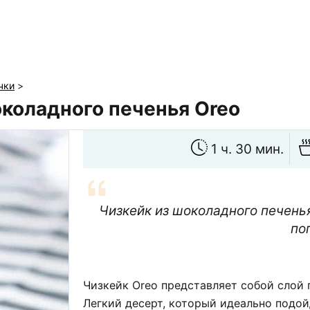
чки
>
околадного печенья Oreo
1 ч. 30 мин.
Чизкейк из шоколадного печенья 
по
Чизкейк Oreo представляет собой слой 
Легкий десерт, который идеально подо