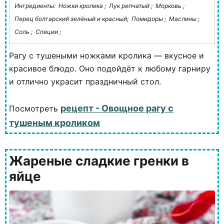
Ингредиенты:
Ножки кролика ;
Лук репчатый ;
Морковь ;
Перец болгарский зелёный и красный;
Помидоры ;
Маслины ;
Соль ;
Специи ;
Рагу с тушеными ножками кролика — вкусное и
красивое блюдо. Оно подойдёт к любому гарниру
и отлично украсит праздничный стол.
рецепт - Овощное рагу с
Посмотреть
тушеным кроликом
Жареные сладкие гренки в
яйце