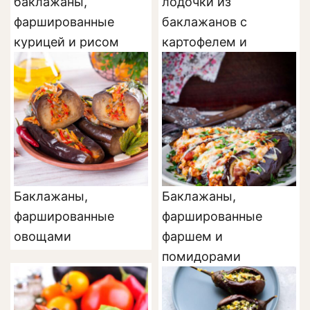
баклажаны,
лодочки из
фаршированные
баклажанов с
курицей и рисом
картофелем и
томатами
Баклажаны,
Баклажаны,
фаршированные
фаршированные
овощами
фаршем и
помидорами