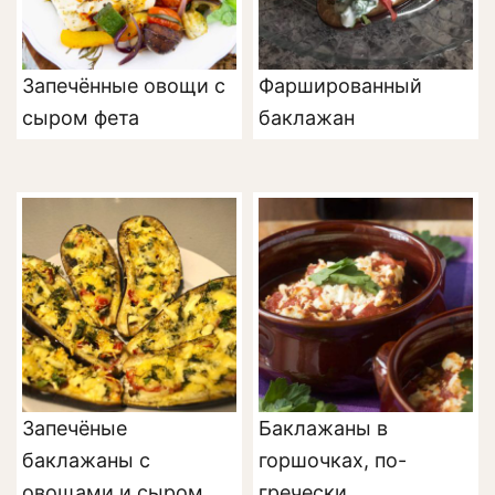
Запечённые овощи с
Фаршированный
сыром фета
баклажан
Запечёные
Баклажаны в
баклажаны с
горшочках, по-
овощами и сыром
гречески