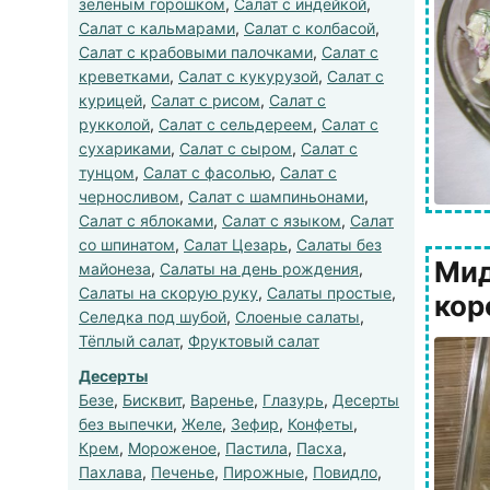
зеленым горошком
,
Салат с индейкой
,
Салат с кальмарами
,
Салат с колбасой
,
Салат с крабовыми палочками
,
Салат с
креветками
,
Салат с кукурузой
,
Салат с
курицей
,
Салат с рисом
,
Салат с
рукколой
,
Салат с сельдереем
,
Салат с
сухариками
,
Салат с сыром
,
Салат с
тунцом
,
Салат с фасолью
,
Салат с
черносливом
,
Салат с шампиньонами
,
Салат с яблоками
,
Салат с языком
,
Салат
со шпинатом
,
Салат Цезарь
,
Салаты без
Мид
майонеза
,
Салаты на день рождения
,
Салаты на скорую руку
,
Салаты простые
,
кор
Селедка под шубой
,
Слоеные салаты
,
Тёплый салат
,
Фруктовый салат
Десерты
Безе
,
Бисквит
,
Варенье
,
Глазурь
,
Десерты
без выпечки
,
Желе
,
Зефир
,
Конфеты
,
Крем
,
Мороженое
,
Пастила
,
Пасха
,
Пахлава
,
Печенье
,
Пирожные
,
Повидло
,