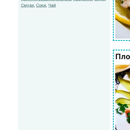
Смузи
,
Соки
,
Чай
Пло