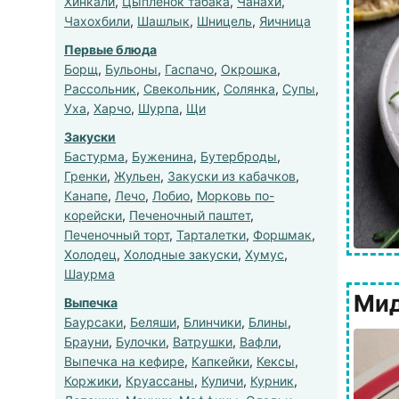
Хинкали
,
Цыпленок табака
,
Чанахи
,
Чахохбили
,
Шашлык
,
Шницель
,
Яичница
Первые блюда
Борщ
,
Бульоны
,
Гаспачо
,
Окрошка
,
Рассольник
,
Свекольник
,
Солянка
,
Супы
,
Уха
,
Харчо
,
Шурпа
,
Щи
Закуски
Бастурма
,
Буженина
,
Бутерброды
,
Гренки
,
Жульен
,
Закуски из кабачков
,
Канапе
,
Лечо
,
Лобио
,
Морковь по-
корейски
,
Печеночный паштет
,
Печеночный торт
,
Тарталетки
,
Форшмак
,
Холодец
,
Холодные закуски
,
Хумус
,
Шаурма
Мид
Выпечка
Баурсаки
,
Беляши
,
Блинчики
,
Блины
,
Брауни
,
Булочки
,
Ватрушки
,
Вафли
,
Выпечка на кефире
,
Капкейки
,
Кексы
,
Коржики
,
Круассаны
,
Куличи
,
Курник
,