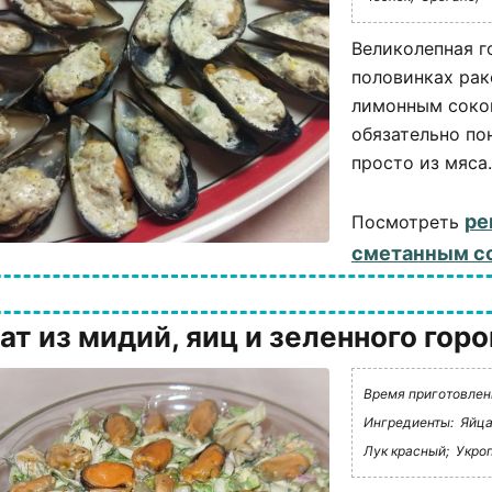
Великолепная г
половинках рак
лимонным соко
обязательно по
просто из мяса..
ре
Посмотреть
сметанным с
ат из мидий, яиц и зеленного гор
Время приготовлени
Ингредиенты:
Яйца
Лук красный;
Укроп