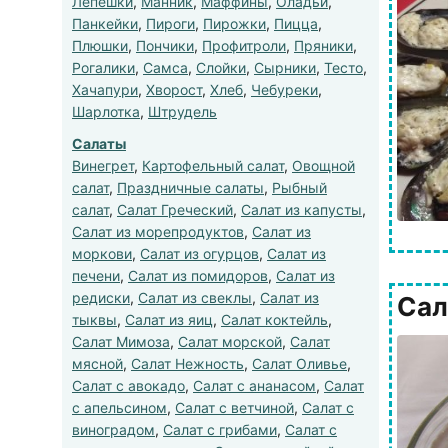
Лепешки
,
Манник
,
Маффины
,
Оладьи
,
Панкейки
,
Пироги
,
Пирожки
,
Пицца
,
Плюшки
,
Пончики
,
Профитроли
,
Пряники
,
Рогалики
,
Самса
,
Слойки
,
Сырники
,
Тесто
,
Хачапури
,
Хворост
,
Хлеб
,
Чебуреки
,
Шарлотка
,
Штрудель
Салаты
Винегрет
,
Картофельный салат
,
Овощной
салат
,
Праздничные салаты
,
Рыбный
салат
,
Салат Греческий
,
Салат из капусты
,
Салат из морепродуктов
,
Салат из
моркови
,
Салат из огурцов
,
Салат из
печени
,
Салат из помидоров
,
Салат из
редиски
,
Салат из свеклы
,
Салат из
Сал
тыквы
,
Салат из яиц
,
Салат коктейль
,
Салат Мимоза
,
Салат морской
,
Салат
мясной
,
Салат Нежность
,
Салат Оливье
,
Салат с авокадо
,
Салат с ананасом
,
Салат
с апельсином
,
Салат с ветчиной
,
Салат с
виноградом
,
Салат с грибами
,
Салат с