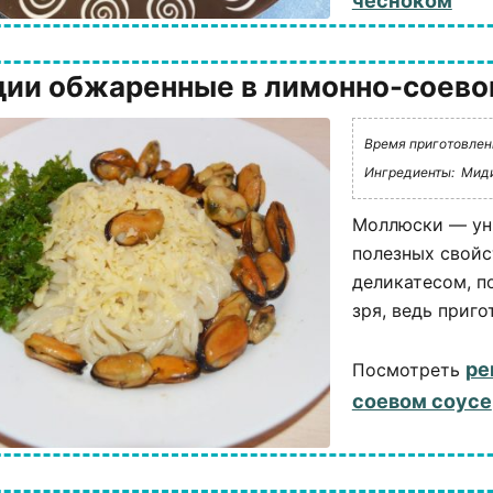
чесноком
ии обжаренные в лимонно-соево
Время приготовлени
Ингредиенты:
Миди
Моллюски — ун
полезных свойс
деликатесом, п
зря, ведь приго
ре
Посмотреть
соевом соусе