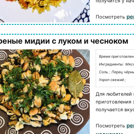
получится у на
ре
Посмотреть
еные мидии с луком и чесноком
Время приготовлени
Ингредиенты:
Мясо
Соль ;
Перец чёрны
Укроп свежий ;
Для любителей 
приготовления 
получается вку
ре
Посмотреть