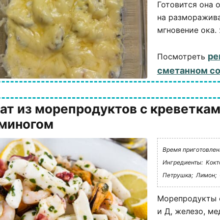
Готовится она 
на разморажива
мгновение ока. 
ре
Посмотреть
сметанном со
ат из морепродуктов с креветкам
миногом
Время приготовлени
Ингредиенты:
Кокт
Петрушка;
Лимон;
Морепродукты о
и Д, железо, м