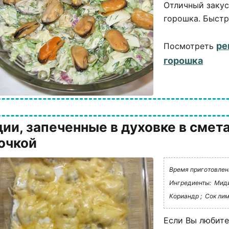
Отличный закус
горошка. Быстр
ре
Посмотреть
горошка
ии, запеченные в духовке в смет
очкой
Время приготовления
Ингредиенты:
Миди
Кориандр ;
Сок лим
Если Вы любите