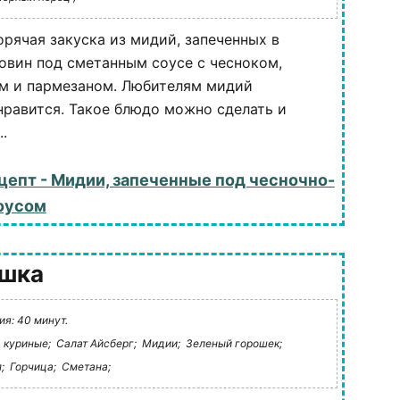
орячая закуска из мидий, запеченных в
овин под сметанным соусе с чесноком,
м и пармезаном. Любителям мидий
нравится. Такое блюдо можно сделать и
.
цепт - Мидии, запеченные под чесночно-
оусом
ошка
я: 40 минут.
 куриные;
Салат Айсберг;
Мидии;
Зеленый горошек;
;
Горчица;
Сметана;