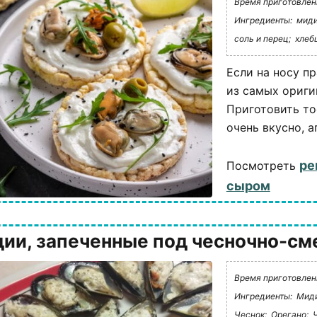
Время приготовлени
Ингредиенты:
миди
соль и перец;
хлеб
Если на носу п
из самых ориги
Приготовить т
очень вкусно, ап
ре
Посмотреть
сыром
ии, запеченные под чесночно-с
Время приготовлени
Ингредиенты:
Миди
Чеснок;
Орегано;