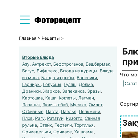
Главная
>
Рецепты
>
Блю
Вторые блюда
при
Азу
,
Антрекот
,
Бефстроганов
,
Бешбармак
,
Бигус
,
Бифштекс
,
Блюда из курицы
,
Блюда
Что мо
из мяса
,
Блюда из рыбы
,
Вареники
,
Салат
Гарниры
,
Голубцы
,
Гуляш
,
Долма
,
Драники
,
Жаркое
,
Запеканка
,
Зразы
,
Картошка
,
Каши
,
Котлеты
,
Лагман
,
Сортир
Лазанья
,
Люля-кебаб
,
Мусака
,
Омлет
,
Отбивные
,
Паста
,
Паэлья
,
Пельмени
,
Плов
,
Рагу
,
Рататуй
,
Ризотто
,
Свиная
Зак
рулька
,
Стейк
,
Тефтели
,
Тортилья
,
Фрикадельки
,
Фрикасе
,
Хашлама
,