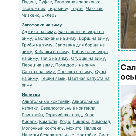
Пудинг
,
Суфле
,
Творожная запеканка
,
Творожник
,
Тирамису
,
Торты
,
Чак-чак
,
Чизкейк
,
Эклеры
Заготовки на зиму
Аджика на зиму
,
Баклажанная икра на
зиму
,
Баклажаны на зиму
,
Борщ на зиму
,
Грибы на зиму
,
Заправка для борща на
зиму
,
Кабачки на зиму
,
Кабачковая икра
на зиму
,
Лечо на зиму
,
Огурцы на зиму
,
Перец на зиму
,
Помидоры на зиму
,
Сал
Салаты на зиму
,
Солянка на зиму
,
Супы
ось
на зиму
,
Тещин язык
,
Цветная капуста на
зиму
Напитки
Алкогольные коктейли
,
Алкогольные
напитки
,
Безалкогольные коктейли
,
Глинтвейн
,
Горячий шоколад
,
Квас
,
Кисель
,
Компоты
,
Кофе
,
Ликеры
,
Лимонад
,
Молочный коктейль
,
Мохито
,
Наливка
,
Напитки безалкогольные
,
Настойки
,
Сидр
,