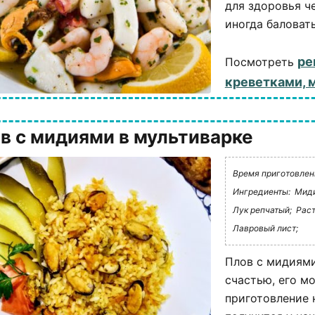
для здоровья ч
иногда баловать
ре
Посмотреть
креветками, 
в с мидиями в мультиварке
Время приготовлени
Ингредиенты:
Миди
Лук репчатый;
Раст
Лавровый лист;
Плов с мидиями
счастью, его м
приготовление 