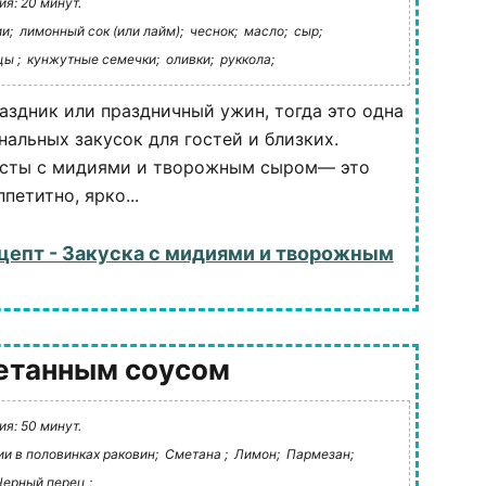
я: 20 минут.
и;
лимонный сок (или лайм);
чеснок;
масло;
сыр;
цы ;
кунжутные семечки;
оливки;
руккола;
раздник или праздничный ужин, тогда это одна
нальных закусок для гостей и близких.
осты с мидиями и творожным сыром— это
петитно, ярко...
цепт - Закуска с мидиями и творожным
метанным соусом
я: 50 минут.
и в половинках раковин;
Сметана ;
Лимон;
Пармезан;
Черный перец ;