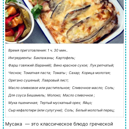
Время приготовления: 1 ч. 30 мин..
Ингредиенты:
Баклажаны;
Картофель;
Фарш говяжий (бараний);
Вино красное сухое;
Лук репчатый;
Чеснок;
Томатная паста;
Томаты ;
Сахар;
Корица молотая;
Орегано сушеный;
Лавровый лист;
Масло оливковое или растительное;
Сливочное масло;
Соль;
Для соуса Бешамель;
Молоко;
Масло сливочное ;
Мука пшеничная;
Тертый мускатный орех;
Яйцо;
Сыр кефалотири (или сулугуни);
Соль;
Белый молотый перец;
Мусака — это классическое блюдо греческой