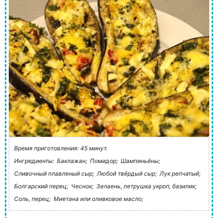
Время приготовления: 45 минут.
Ингредиенты:
Баклажан;
Помидор;
Шампиньёны;
Сливочный плавленый сыр;
Любой твёрдый сыр;
Лук репчатый;
Болгарский перец;
Чеснок;
Зелаень, петрушка укроп, базилик;
Соль, перец;
Миетана или оливковое масло;