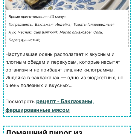
Время приготовления: 40 минут.
Ингредиенты:
Баклажан;
Индейка;
Томаты (сливовидные);
Лук;
Чеснок;
Сыр (мягкий);
Масло оливковое;
Соль;
Перец душистый;
Наступившая осень располагает к вкусным и
плотным обедам и перекусам, которые насытят
организм и не прибавят лишние килограммы.
Индейка в баклажанах — одно из бюджетных, но
очень полезных и вкусных...
рецепт - Баклажаны,
Посмотреть
фаршированные мясом
Домашний пирог из