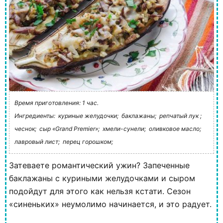
Время приготовления: 1 час.
Ингредиенты:
куриные желудочки;
баклажаны;
репчатый лук ;
чеснок;
сыр «Grand Premier»;
хмели-сунели;
оливковое масло;
лавровый лист;
перец горошком;
Затеваете романтический ужин? Запеченные
баклажаны с куриными желудочками и сыром
подойдут для этого как нельзя кстати. Сезон
«синеньких» неумолимо начинается, и это радует.